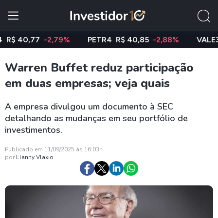
40,77
-2,79%
PETR4
R$ 40,85
-2,88%
VALE3
R$ 
Warren Buffet reduz participação
em duas empresas; veja quais
A empresa divulgou um documento à SEC
detalhando as mudanças em seu portfólio de
investimentos.
Publicado em 11/09/2025 às 16:03h
por
Elanny Vlaxio