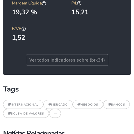
Margem Líquida
P/L
19,32 %
15,21
P/VP
1,52
Ver todos indicadores sobre (brk34)
Tags
INTERNACIONAL
MERCADO
NEGÓCIOS
BANCOS
BOLSA DE VALORES
Notícias Relacionadas