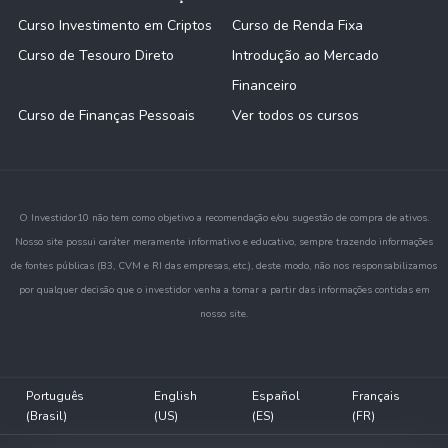
Curso Investimento em Criptos
Curso de Renda Fixa
Curso de Tesouro Direto
Introdução ao Mercado
Financeiro
Curso de Finanças Pessoais
Ver todos os cursos
O Investidor10 não tem como objetivo a recomendação e/ou sugestão de compra de ativos.
Nosso site possui caráter meramente informativo e educativo, sempre trazendo informações
de fontes públicas (B3, CVM e RI das empresas, etc.), deste modo, não nos responsabilizamos
por qualquer decisão que o investidor venha a tomar a partir das informações contidas em
nosso site.
Português
English
Español
Français
(Brasil)
(US)
(ES)
(FR)