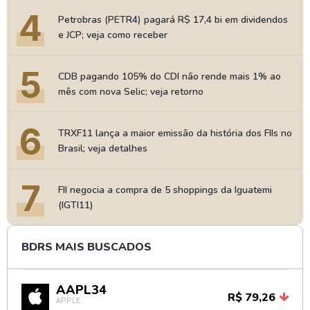
4
Petrobras (PETR4) pagará R$ 17,4 bi em dividendos
e JCP; veja como receber
5
CDB pagando 105% do CDI não rende mais 1% ao
mês com nova Selic; veja retorno
6
TRXF11 lança a maior emissão da história dos FIIs no
Brasil; veja detalhes
7
FII negocia a compra de 5 shoppings da Iguatemi
(IGTI11)
BDRS MAIS BUSCADOS
AAPL34
R$ 79,26
APPLE