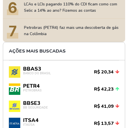
6
LCAs e LCIs pagando 110% do CDI ficam como com
Selic a 14% ao ano? Fizemos as contas
7
Petrobras (PETR4) faz mais uma descoberta de gás
na Colômbia
AÇÕES MAIS BUSCADAS
BBAS3
R$ 20,34
BANCO DO BRASIL
PETR4
R$ 42,23
PETROBRAS
BBSE3
R$ 41,09
BB SEGURIDADE
ITSA4
R$ 13,57
ITAÚSA