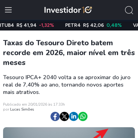
R$ 41,94
-1,32%
PETR4
R$ 42,06
0,48%
VALE3
R
Taxas do Tesouro Direto batem
recorde em 2026, maior nível em três
meses
Tesouro IPCA+ 2040 volta a se aproximar do juro
real de 7,40% ao ano, tornando novos aportes
mais atrativos.
Publicado em 20/01/2026 às 17:33h
por
Lucas Simões