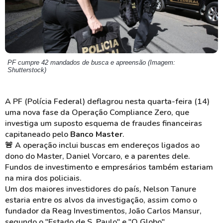
PF cumpre 42 mandados de busca e apreensão (Imagem:
Shutterstock)
A PF (Polícia Federal) deflagrou nesta quarta-feira (14)
uma nova fase da Operação
Compliance
Zero, que
investiga um suposto esquema de fraudes financeiras
capitaneado pelo
Banco Master
.
🚨 A operação inclui buscas em endereços ligados ao
dono do Master, Daniel
Vorcaro
, e a parentes dele.
Fundos de investimento e empresários também estariam
na mira dos policiais.
Um dos maiores investidores do país, Nelson
Tanure
estaria entre os alvos da investigação, assim como o
fundador da Reag Investimentos, João Carlos Mansur,
segundo o "Estado de S. Paulo" e "O Globo".