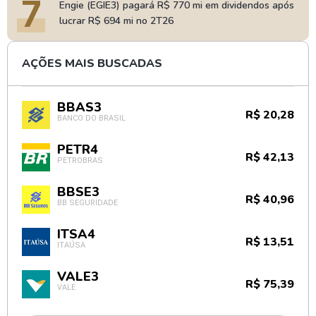
7
Engie (EGIE3) pagará R$ 770 mi em dividendos após
lucrar R$ 694 mi no 2T26
AÇÕES MAIS BUSCADAS
BBAS3
R$ 20,28
BANCO DO BRASIL
PETR4
R$ 42,13
PETROBRAS
BBSE3
R$ 40,96
BB SEGURIDADE
ITSA4
R$ 13,51
ITAÚSA
VALE3
R$ 75,39
VALE