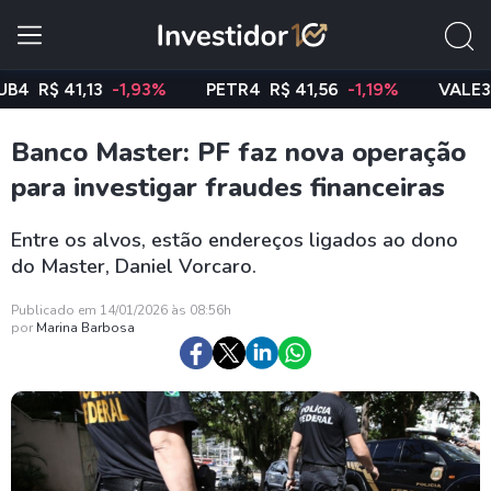
$ 41,13
-1,93%
PETR4
R$ 41,56
-1,19%
VALE3
R$ 7
Banco Master: PF faz nova operação
para investigar fraudes financeiras
Entre os alvos, estão endereços ligados ao dono
do Master, Daniel Vorcaro.
Publicado em 14/01/2026 às 08:56h
por
Marina Barbosa