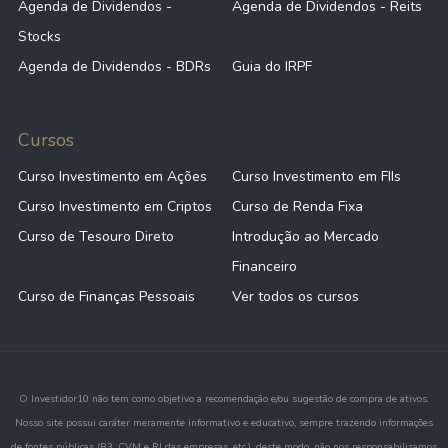
Agenda de Dividendos -
Agenda de Dividendos - Reits
Stocks
Agenda de Dividendos - BDRs
Guia do IRPF
Cursos
Curso Investimento em Ações
Curso Investimento em FIIs
Curso Investimento em Criptos
Curso de Renda Fixa
Curso de Tesouro Direto
Introdução ao Mercado
Financeiro
Curso de Finanças Pessoais
Ver todos os cursos
O Investidor10 não tem como objetivo a recomendação e/ou sugestão de compra de ativos.
Nosso site possui caráter meramente informativo e educativo, sempre trazendo informações
de fontes públicas (B3, CVM e RI das empresas, etc.), deste modo, não nos responsabilizamos