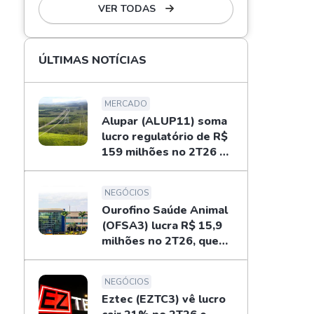
VER TODAS
ÚLTIMAS NOTÍCIAS
MERCADO
Alupar (ALUP11) soma
lucro regulatório de R$
159 milhões no 2T26 e
libera dividendos
NEGÓCIOS
Ourofino Saúde Animal
(OFSA3) lucra R$ 15,9
milhões no 2T26, queda
de 33%
NEGÓCIOS
Eztec (EZTC3) vê lucro