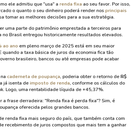
smo ele admitiu que "usa" a
renda fixa
ao seu favor. Por isso,
cado o quanto o seu dinheiro poderá render nos
principais
sa tomar as melhores decisões para a sua estratégia.
er uma parte do patrimônio emprestada a terceiros para
xa no Brasil entregou historicamente resultados elevados.
% ao ano
em pleno março de 2025 está em seu maior
 quando a taxa básica de juros da economia fica tão
overno brasileiro, bancos ou até empresas pode acabar
e na
caderneta de poupança
, poderia obter o retorno de
R$
a já isenta de
imposto de renda
, conforme os cálculos do
k. Logo, uma rentabilidade líquida de +45,37%.
 a frase derradeira: "Renda fixa é perda fixa"? Sim, é
poupança oferecida pelos grandes bancos.
de renda fixa mais seguro do país, que também conta com
e recebimento de juros compostos que mais tem a ganhar