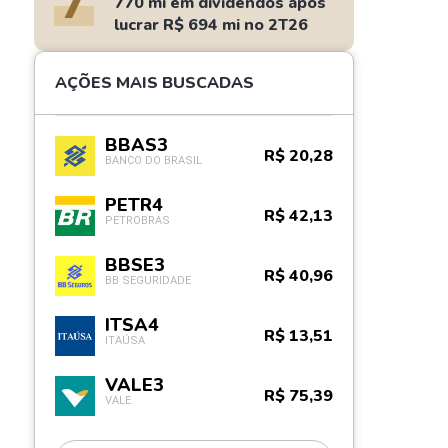
7
770 mi em dividendos após
lucrar R$ 694 mi no 2T26
AÇÕES MAIS BUSCADAS
BBAS3
R$ 20,28
BANCO DO BRASIL
PETR4
R$ 42,13
PETROBRAS
BBSE3
R$ 40,96
BB SEGURIDADE
ITSA4
R$ 13,51
ITAÚSA
VALE3
R$ 75,39
VALE