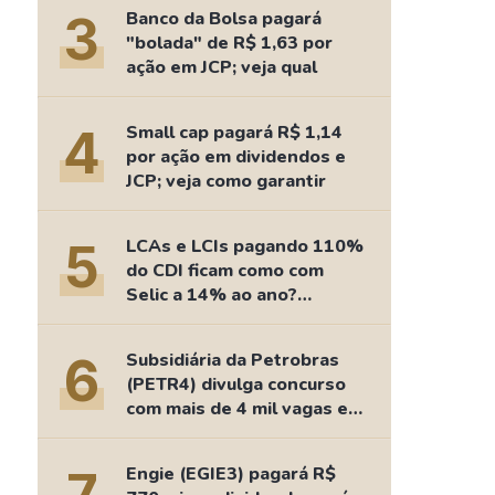
Comparador de Ativos
3
Banco da Bolsa pagará
As Ações Mais Buscadas
"bolada" de R$ 1,63 por
ação em JCP; veja qual
Guia do Iniciante
4
Small cap pagará R$ 1,14
por ação em dividendos e
JCP; veja como garantir
5
LCAs e LCIs pagando 110%
do CDI ficam como com
Selic a 14% ao ano?
Fizemos as contas
6
Subsidiária da Petrobras
(PETR4) divulga concurso
com mais de 4 mil vagas e
salários de até R$ 15 mil
Engie (EGIE3) pagará R$