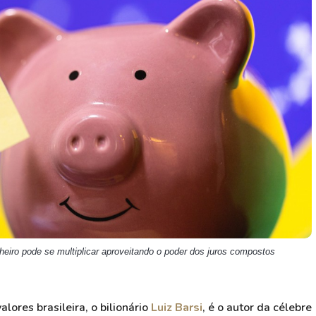
HASH11
Google
Dogecoin
GOLD11
Meta
Solana
XINA11
Coca-Cola
Cardano
Ver todos
Ver todos
Ver todos
heiro pode se multiplicar aproveitando o poder dos juros compostos
alores brasileira, o bilionário
Luiz Barsi
, é o autor da célebre