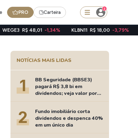
3
e
PRO
Carteira
,01
-1,34%
KLBN11
R$ 18,00
-3,79%
TAEE11
R$ 39
squisar
NOTÍCIAS MAIS LIDAS
FII
TRXF11
1
BB Seguridade (BBSE3)
pagará R$ 3,8 bi em
dividendos; veja valor por
ação
edas
Ideias
2
Fundo imobiliário corta
Agenda de Dividendos
dividendos e despenca 40%
Radar do Dividendo Inteligente
em um único dia
oin - BNB
Carteiras Recomendadas