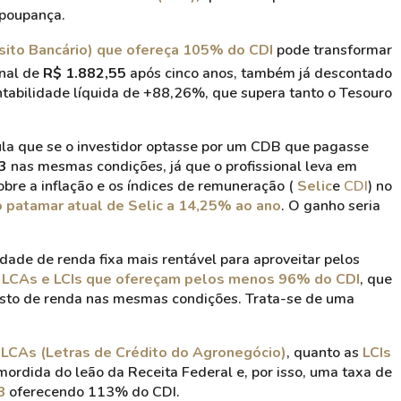
 poupança.
sito Bancário) que ofereça 105% do CDI
pode transformar
inal de
R$ 1.882,55
após cinco anos, também já descontado
ntabilidade líquida de +88,26%, que supera tanto o Tesouro
ula que se o investidor optasse por um CDB que pagasse
3
nas mesmas condições, já que o profissional leva em
bre a inflação e os índices de remuneração (
Selic
e
CDI
) no
o patamar atual de Selic a 14,25% ao ano
. O ganho seria
dade de renda fixa mais rentável para aproveitar pelos
s
LCAs e LCIs que ofereçam pelos menos 96% do CDI
, que
osto de renda nas mesmas condições. Trata-se de uma
s
LCAs (Letras de Crédito do Agronegócio)
, quanto as
LCIs
mordida do leão da Receita Federal e, por isso, uma taxa de
B
oferecendo 113% do CDI.