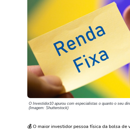
Weg
XPLG11
Klabin
KNRI11
Petrobrás
KNCR11
Ver todos
Ver todos
O Investidor10 apurou com especialistas o quanto o seu din
(Imagem: Shutterstock)
💰 O maior investidor pessoa física da bolsa de v