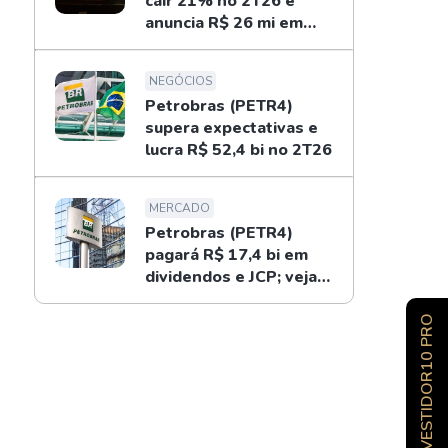
cair 21% no 2T26 e
anuncia R$ 26 mi em
dividendos
NEGÓCIOS
Petrobras (PETR4)
supera expectativas e
lucra R$ 52,4 bi no 2T26
MERCADO
Petrobras (PETR4)
pagará R$ 17,4 bi em
dividendos e JCP; veja
como receber
INVESTIDOR10 PRO