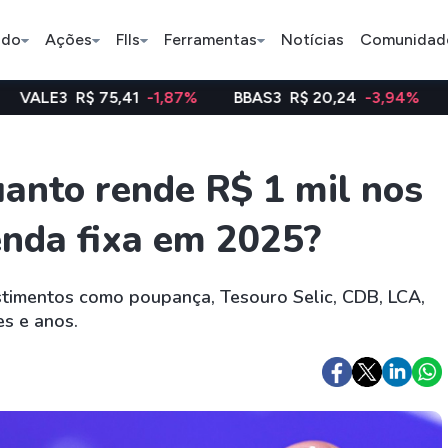
ado
Ações
FIIs
Ferramentas
Notícias
Comunidad
5,41
-1,87%
BBAS3
R$ 20,24
-3,94%
WEGE3
R$ 48
Pe
anto rende R$ 1 mil nos
enda fixa em 2025?
Índice
Ação
Ação
Bradesco
Petrobras
Axia
estimentos como poupança, Tesouro Selic, CDB, LCA,
es e anos.
ETFs
Stocks
Criptomo
BOVA11
Tesla
Bitcoin
IVVB11
Apple
Ethereum
SMAL11
Amazon
Binance C