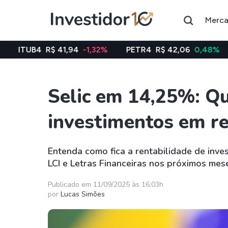
Merc
 41,94
-1,32%
PETR4
R$ 42,06
0,48%
VALE3
R$ 7
Selic em 14,25%: Qu
Assuntos do momento
investimentos em r
Índice
Índice
Ibovespa
Selic
Entenda como fica a rentabilidade de inv
LCI e Letras Financeiras nos próximos mes
Ações
FIIs
Taesa
XPML11
Publicado em 11/09/2025 às 16:03h
por
Lucas Simões
Itausa
RECR11
Ambev
HGLG11