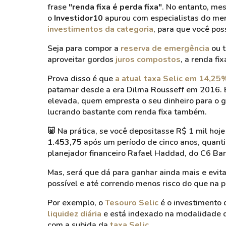
frase
"renda fixa é perda fixa"
. No entanto, me
o
Investidor10
apurou com especialistas do mer
investimentos da categoria
, para que você pos
Seja para compor a
reserva de emergência
ou t
aproveitar gordos
juros compostos
, a renda fi
Prova disso é que
a atual taxa Selic em 14,25
patamar desde a era Dilma Rousseff em 2016. E
elevada, quem empresta o seu dinheiro para o g
lucrando bastante com renda fixa também.
🐷
Na prática, se você depositasse R$ 1 mil hoj
1.453,75
após um período de cinco anos, quanti
planejador financeiro Rafael Haddad, do C6 Ban
Mas, será que dá para ganhar ainda mais e evitar
possível e até correndo menos risco do que na 
Por exemplo, o
Tesouro Selic
é o investimento 
liquidez diária
e está indexado na modalidade d
com a subida da
taxa Selic
.