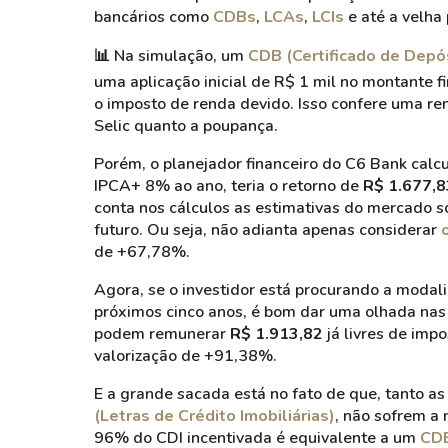
bancários como
CDBs
,
LCAs
,
LCIs
e até a velha
📊
Na simulação, um
CDB (Certificado de Depó
uma aplicação inicial de R$ 1 mil no montante f
o imposto de renda devido. Isso confere uma re
Selic quanto a poupança.
Porém, o planejador financeiro do C6 Bank calc
IPCA+ 8% ao ano, teria o retorno de
R$ 1.677,8
conta nos cálculos as estimativas do mercado so
futuro. Ou seja, não adianta apenas considerar
de +67,78%.
Agora, se o investidor está procurando a modali
próximos cinco anos, é bom dar uma olhada na
podem remunerar
R$ 1.913,82
já livres de imp
valorização de +91,38%.
E a grande sacada está no fato de que, tanto a
(Letras de Crédito Imobiliárias)
, não sofrem a 
96% do CDI incentivada é equivalente a um
CD