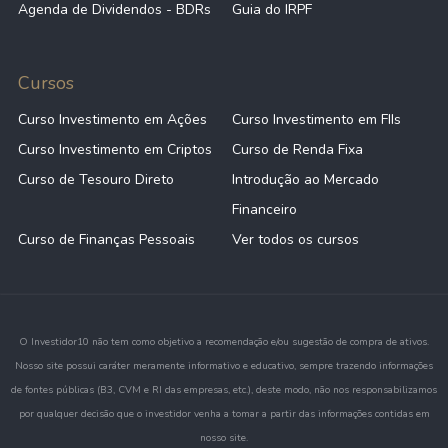
Agenda de Dividendos - BDRs
Guia do IRPF
Cursos
Curso Investimento em Ações
Curso Investimento em FIIs
Curso Investimento em Criptos
Curso de Renda Fixa
Curso de Tesouro Direto
Introdução ao Mercado
Financeiro
Curso de Finanças Pessoais
Ver todos os cursos
O Investidor10 não tem como objetivo a recomendação e/ou sugestão de compra de ativos.
Nosso site possui caráter meramente informativo e educativo, sempre trazendo informações
de fontes públicas (B3, CVM e RI das empresas, etc.), deste modo, não nos responsabilizamos
por qualquer decisão que o investidor venha a tomar a partir das informações contidas em
nosso site.