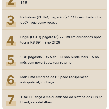
2
14%
3
Petrobras (PETR4) pagará R$ 17,4 bi em dividendos
e JCP; veja como receber
4
Engie (EGIE3) pagará R$ 770 mi em dividendos após
lucrar R$ 694 mi no 2T26
5
CDB pagando 105% do CDI não rende mais 1% ao
mês com nova Selic; veja retorno
6
Mais uma empresa da B3 pede recuperação
extrajudicial; conheça
7
TRXF11 lança a maior emissão da história dos FIIs no
Brasil; veja detalhes