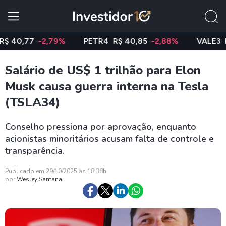
,77
-2,79%
PETR4
R$ 40,85
-2,88%
VALE3
R$ 74
Salário de US$ 1 trilhão para Elon
Musk causa guerra interna na Tesla
(TSLA34)
Conselho pressiona por aprovação, enquanto
acionistas minoritários acusam falta de controle e
transparência.
Publicado em 29/10/2025 às 18:38h
por
Wesley Santana