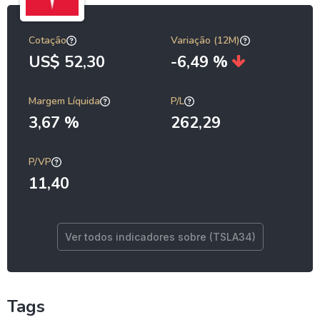
Cotação
Variação (12M)
US$ 52,30
-6,49 %
Margem Líquida
P/L
3,67 %
262,29
P/VP
11,40
Ver todos indicadores sobre (TSLA34)
Tags