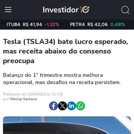
TUB4
R$ 41,94
-1,32%
PETR4
R$ 42,06
0,48%
VAL
Tesla (TSLA34) bate lucro esperado,
mas receita abaixo do consenso
preocupa
Balanço do 1º trimestre mostra melhora
operacional, mas desafios na receita persistem.
Publicado em 23/04/2026 às 21:13h
por
Wesley Santana