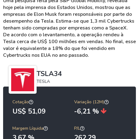
Uma pesquisa feita pela S&P Global Mobility, revelada
hoje pela imprensa dos Estados Unidos, mostrou que as
empresas de Elon Musk foram responsáveis por parte do
desempenho da Tesla. Estima-se que 1,3 mil Cybertrucks
tenham sido compradas por empresas como a SpaceX.
De acordo com o levantamento, a operação rendeu à
Tesla cerca de US$ 100 milhões em vendas. No final, esse
valor é equivalente a 18% do que foi vendido em
Cybertrucks nos EUA no ano passado.
TSLA34
TESLA
Cotação
Variação (12M)
US$ 51,09
-6,21 %
Margem Líquida
P/L
3,67 %
262,29