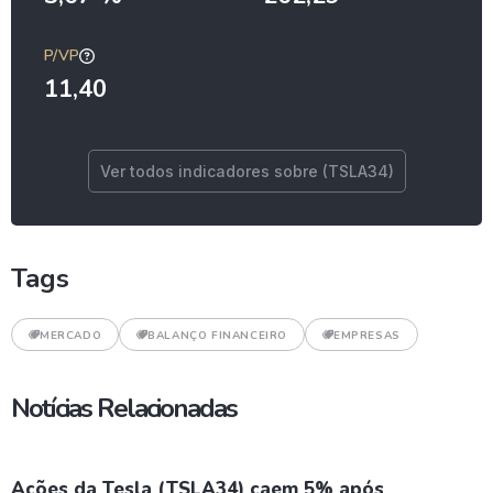
P/VP
11,40
Ver todos indicadores sobre (TSLA34)
Tags
MERCADO
BALANÇO FINANCEIRO
EMPRESAS
Notícias Relacionadas
Ações da Tesla (TSLA34) caem 5% após