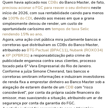
Quem havia aplicado nos
CDBs
do Banco Master, de fato,
precisou acionar o FGC para reaver o seu dinheiro
neste
início de 2026, com sua rentabilidade caindo para menos
de
100% do CDI
, devido aos meses em que a grana
simplesmente deixou de render, um custo de
oportunidade caríssimo em
tempos de taxa Selic
rendendo 15% ao ano
.
Agora, uma ação civil pública mira justamente bancos e
corretoras que distribuíram os CDBs do Banco Master,
atribuindo ao
BTG Pactual (BPAC11)
,
Nubank (ROXO34)
e
XP (XPBR31)
a responsabilização pelo crime de
publicidade enganosa contra seus clientes, processo
tocado pela 6ª Vara Empresarial do Rio de Janeiro.
Conforme a juíza Simone Chevrand, tais bancos e
corretoras omitiram informações e induziram investidores
de renda fixa a emprestar dinheiro ao Banco Master sob a
alegação de estarem diante de um
CDB
com "risco
considerável", por conta da própria saúde financeira do
emissor, mas suavizando a situação, atribuindo um ar de
segurança por conta da garantia do FGC.