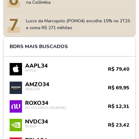
na Colômbia
7
Lucro da Marcopolo (POMO4) encolhe 15% no 2T25
e soma R$ 271 milhões
BDRS MAIS BUSCADOS
AAPL34
R$ 79,40
APPLE
AMZO34
R$ 69,95
AMAZON
ROXO34
R$ 12,31
NU HOLDINGS (NUBANK)
NVDC34
R$ 23,42
NVIDIA