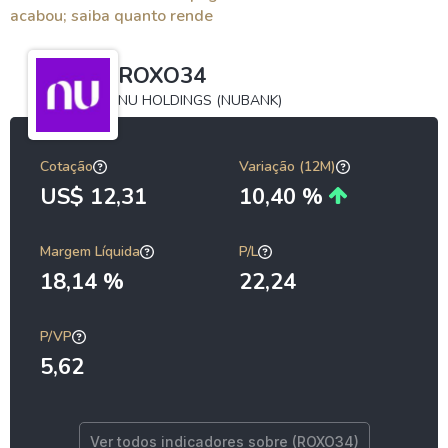
acabou; saiba quanto rende
ROXO34
NU HOLDINGS (NUBANK)
Cotação
Variação (12M)
US$ 12,31
10,40 %
Margem Líquida
P/L
18,14 %
22,24
P/VP
5,62
Ver todos indicadores sobre (ROXO34)