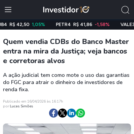
$ 42,50
1,05%
PETR4
R$ 41,86
-1,58%
VALE3
R$ 7
Quem vendia CDBs do Banco Master
entra na mira da Justiça; veja bancos
e corretoras alvos
A ação judicial tem como mote o uso das garantias
do FGC para atrair o dinheiro de investidores de
renda fixa.
Publicado em 16/04/2026 às 16:17h
por
Lucas Simões