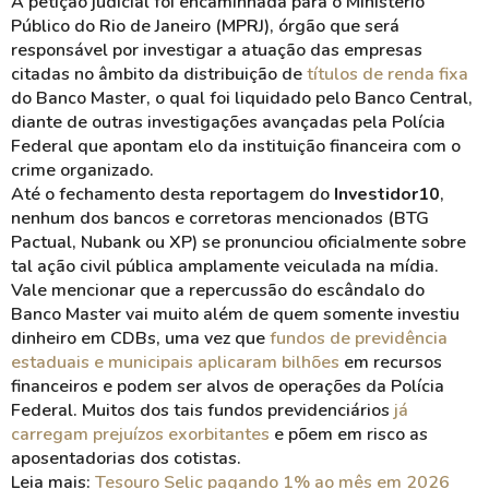
A petição judicial foi encaminhada para o Ministério
Público do Rio de Janeiro (MPRJ), órgão que será
responsável por investigar a atuação das empresas
citadas no âmbito da distribuição de
títulos de renda fixa
do Banco Master, o qual foi liquidado pelo Banco Central,
diante de outras investigações avançadas pela Polícia
Federal que apontam elo da instituição financeira com o
crime organizado.
Até o fechamento desta reportagem do
Investidor10
,
nenhum dos bancos e corretoras mencionados (BTG
Pactual, Nubank ou XP) se pronunciou oficialmente sobre
tal ação civil pública amplamente veiculada na mídia.
Vale mencionar que a repercussão do escândalo do
Banco Master vai muito além de quem somente investiu
dinheiro em CDBs, uma vez que
fundos de previdência
estaduais e municipais aplicaram bilhões
em recursos
financeiros e podem ser alvos de operações da Polícia
Federal. Muitos dos tais fundos previdenciários
já
carregam prejuízos exorbitantes
e põem em risco as
aposentadorias dos cotistas.
Leia mais:
Tesouro Selic pagando 1% ao mês em 2026