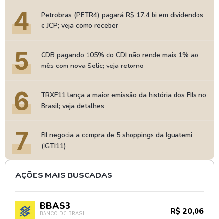
4
Petrobras (PETR4) pagará R$ 17,4 bi em dividendos
e JCP; veja como receber
5
CDB pagando 105% do CDI não rende mais 1% ao
mês com nova Selic; veja retorno
6
TRXF11 lança a maior emissão da história dos FIIs no
Brasil; veja detalhes
7
FII negocia a compra de 5 shoppings da Iguatemi
(IGTI11)
AÇÕES MAIS BUSCADAS
BBAS3
R$ 20,06
BANCO DO BRASIL