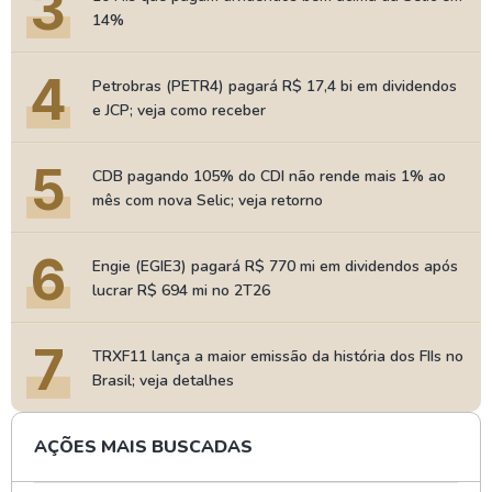
3
14%
4
Petrobras (PETR4) pagará R$ 17,4 bi em dividendos
e JCP; veja como receber
5
CDB pagando 105% do CDI não rende mais 1% ao
mês com nova Selic; veja retorno
6
Engie (EGIE3) pagará R$ 770 mi em dividendos após
lucrar R$ 694 mi no 2T26
7
TRXF11 lança a maior emissão da história dos FIIs no
Brasil; veja detalhes
AÇÕES MAIS BUSCADAS