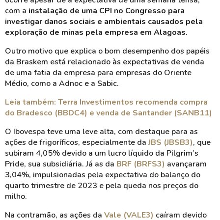
ocorre apesar de a expectativa de uma semana tensa,
com a
instalação de uma CPI no Congresso para
investigar danos sociais e ambientais causados pela
exploração de minas pela empresa em Alagoas.
Outro motivo que explica o bom desempenho dos papéis
da Braskem está relacionado às expectativas de venda
de uma fatia da empresa para empresas do Oriente
Médio, como a Adnoc e a Sabic.
Leia também:
Terra Investimentos recomenda compra
do Bradesco (BBDC4) e venda de Santander (SANB11)
O Ibovespa teve uma leve alta, com destaque para as
ações de frigoríficos, especialmente da
JBS (JBSB3)
, que
subiram 4,05% devido a um lucro líquido da Pilgrim’s
Pride, sua subsidiária. Já as da
BRF (BRFS3)
avançaram
3,04%, impulsionadas pela expectativa do balanço do
quarto trimestre de 2023 e pela queda nos preços do
milho.
Na contramão, as ações da
Vale (VALE3)
caíram devido