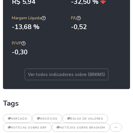
R$ 5,94
-32,50 %
Margem Líquida
P/L
-13,68 %
-0,52
P/VP
-0,30
Ver todos indicadores sobre (BRKM5)
Tags
MERCADO
NEGÓCIOS
BOLSA DE VALORES
NOTÍCIAS SOBRE BRF
NOTÍCIAS SOBRE BRASKEM