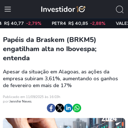
40,77
-2,79%
PETR4
R$ 40,85
-2,88%
VALE3
R$ 
Papéis da Braskem (BRKM5)
engatilham alta no Ibovespa;
entenda
Apesar da situação em Alagoas, as ações da
empresa subiram 3,61%, aumentando os ganhos
de fevereiro em mais de 17%
Publicado em 11/09/2025 às 16:03h
por
Jennifer Neves