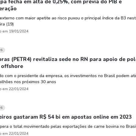
pa fecha em alta de 0,25%, com prévia do PIB e
HASH11
Google
Dogecoin
eração
GOLD11
Meta
Solana
externo com maior apetite ao risco puxou o principal índice da B3 nes
XINA11
Coca-Cola
Cardano
ira (19)
Ver todos
Ver todos
Ver todos
o em 19/01/2024
OS
ras (PETR4) revitaliza sede no RN para apoio de po
 offshore
o com o presidente da empresa, os investimentos no Brasil podem ati
bilhões nos próximos 30 anos
o em 22/01/2024
OS
eiros gastaram R$ 54 bi em apostas online em 2023
pera o total movimentado pelas exportações de carne bovina no Brasi
o em 22/01/2024