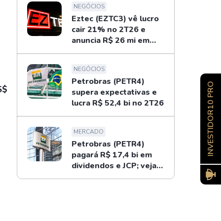
NEGÓCIOS
Eztec (EZTC3) vê lucro
cair 21% no 2T26 e
anuncia R$ 26 mi em
dividendos
NEGÓCIOS
Petrobras (PETR4)
INVESTIDOR10 PRO
S$
supera expectativas e
lucra R$ 52,4 bi no 2T26
MERCADO
Petrobras (PETR4)
pagará R$ 17,4 bi em
dividendos e JCP; veja
como receber