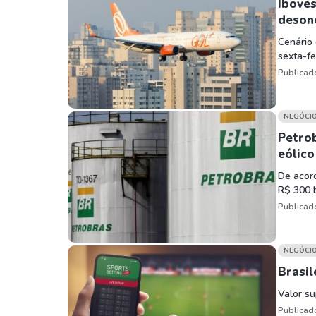
Weg
XPLG11
Iboves
deson
Klabin
KNRI11
Cenário 
Petrobrás
KNCR11
sexta-fe
Ver todos
Ver todos
Publicad
NEGÓCI
Petrob
eólico
De acord
R$ 300 
Publicad
NEGÓCI
Brasil
Valor su
Publicad