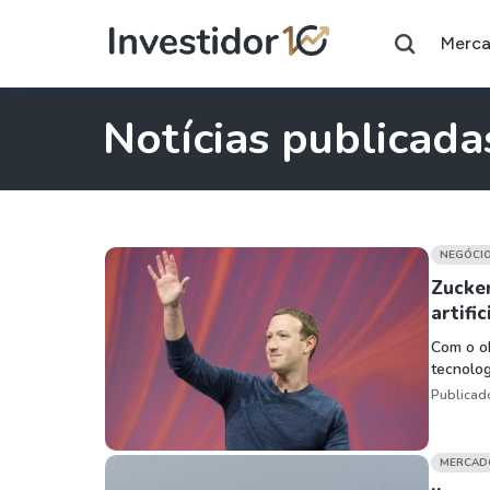
Merc
Notícias publicada
Assuntos do momento
NEGÓCI
Índice
Ação
Ibovespa
Petrobras
Zucker
artific
Com o ob
Ações
FIIs
tecnolo
Taesa
XPML11
Publicad
Itausa
RECR11
Ambev
HGLG11
MERCAD