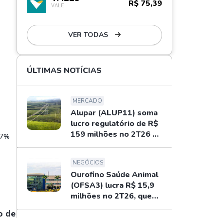
R$ 75,39
VALE
VER TODAS
ÚLTIMAS NOTÍCIAS
MERCADO
Alupar (ALUP11) soma
lucro regulatório de R$
159 milhões no 2T26 e
,7%
libera dividendos
NEGÓCIOS
Ourofino Saúde Animal
(OFSA3) lucra R$ 15,9
milhões no 2T26, queda
de 33%
o de