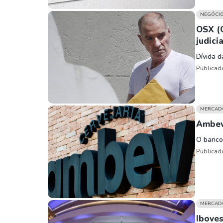
NEGÓCI
OSX (O
judicia
Dívida d
Publicad
MERCAD
Ambev
O banco
Publicad
MERCAD
Iboves