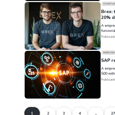
STARTU
Brex: 
20% d
A empre
funcioná
Publicad
MERCAD
SAP re
A empre
500 milh
Publicad
1
2
3
4
...
27