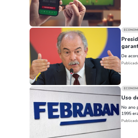
ECONOM
Presi
garan
De acord
Publicad
ECONOM
Uso de
No ano 
1995 era
Publicad