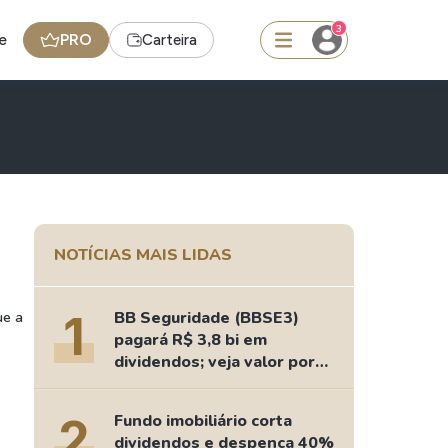
3
e
PRO
Carteira
squisar
Ferramenta
NOTÍCIAS MAIS LIDAS
Dividendos
1
BB Seguridade (BBSE3)
ue a
edas
Ideias
pagará R$ 3,8 bi em
dividendos; veja valor por
Agenda de Dividendos
ação
Radar do Dividendo Inteligente
2
Fundo imobiliário corta
oin - BNB
Carteiras Recomendadas
dividendos e despenca 40%