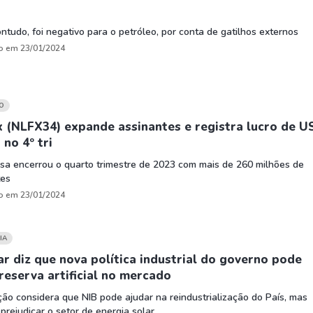
ontudo, foi negativo para o petróleo, por conta de gatilhos externos
o em 23/01/2024
O
x (NLFX34) expande assinantes e registra lucro de U
 no 4º tri
sa encerrou o quarto trimestre de 2023 com mais de 260 milhões de
tes
o em 23/01/2024
IA
r diz que nova política industrial do governo pode
reserva artificial no mercado
ão considera que NIB pode ajudar na reindustrialização do País, mas
rejudicar o setor de energia solar.