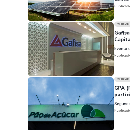
Publicad
MERCAD
Gafisa
Capita
Evento e
Publicad
MERCAD
GPA (
partic
Segundo 
Publicad