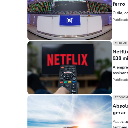
ferro
O dia, c
Publicad
MERCAD
Netfli
938 mi
A empre
assinan
Publicad
ECONOM
Absola
gerar 
Associaç
também p