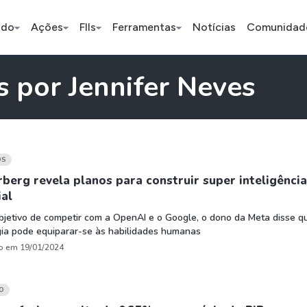
ado
Ações
FIIs
Ferramentas
Notícias
Comunidad
s por Jennifer Neves
Pe
OS
Ação
BDR
FII
Bradesco
JBS
TRXF11
berg revela planos para construir super inteligência
ial
jetivo de competir com a OpenAI e o Google, o dono da Meta disse q
ETFs
Stocks
Criptomo
gia pode equiparar-se às habilidades humanas
BOVA11
Tesla
Bitcoin
o em 19/01/2024
IVVB11
Apple
Ethereum
SMAL11
Amazon
Binance C
O