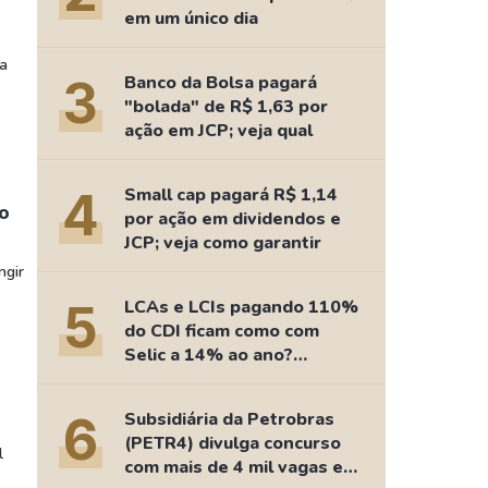
Comparador de Ativos
em um único dia
As Ações Mais Buscadas
ta
Guia do Iniciante
3
Banco da Bolsa pagará
"bolada" de R$ 1,63 por
ação em JCP; veja qual
4
Small cap pagará R$ 1,14
lo
por ação em dividendos e
JCP; veja como garantir
ngir
5
LCAs e LCIs pagando 110%
do CDI ficam como com
Selic a 14% ao ano?
Fizemos as contas
6
Subsidiária da Petrobras
(PETR4) divulga concurso
l
com mais de 4 mil vagas e