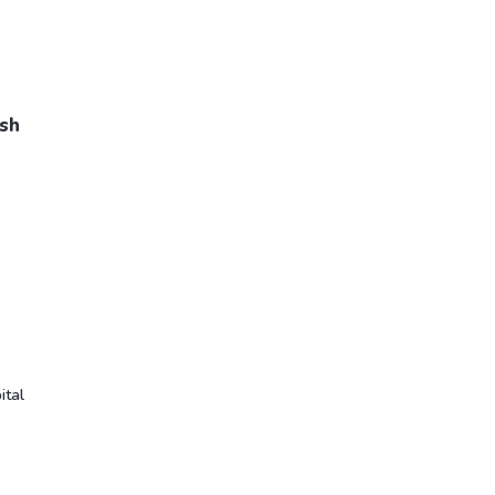
Esh
ital