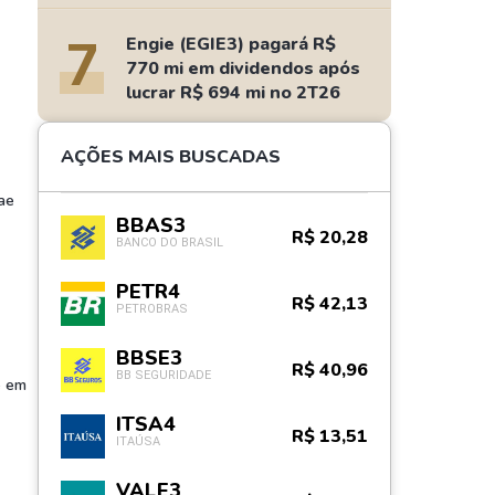
salários de até R$ 15 mil
7
Engie (EGIE3) pagará R$
770 mi em dividendos após
lucrar R$ 694 mi no 2T26
AÇÕES MAIS BUSCADAS
ae
BBAS3
R$ 20,28
BANCO DO BRASIL
PETR4
R$ 42,13
PETROBRAS
BBSE3
R$ 40,96
BB SEGURIDADE
e em
ITSA4
R$ 13,51
ITAÚSA
VALE3