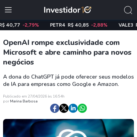
77
-2,79%
PETR4
R$ 40,85
-2,88%
VALE3
R$ 74,
OpenAI rompe exclusividade com
Microsoft e abre caminho para novos
negócios
A dona do ChatGPT já pode oferecer seus modelos
de IA para empresas como Google e Amazon.
Publicado em 27/04/2026 às 16:54h
por
Marina Barbosa