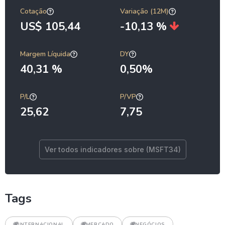
Cotação
Variação (12M)
US$ 105,44
-10,13 %
Margem Líquida
DY
40,31 %
0,50%
P/L
P/VP
25,62
7,75
Ver todos indicadores sobre (MSFT34)
Tags
INTERNACIONAL
MERCADO
NEGÓCIOS