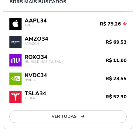
BDRS MAIS BUSCADOS
AAPL34
R$ 79,26
APPLE
AMZO34
R$ 69,53
AMAZON
ROXO34
R$ 11,60
NU HOLDINGS (NUBANK)
NVDC34
R$ 23,55
NVIDIA
TSLA34
R$ 52,30
TESLA
VER TODAS