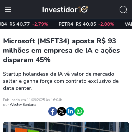
$ 40,77
-2,79%
PETR4
R$ 40,85
-2,88%
VALE3
R
Microsoft (MSFT34) aposta R$ 93
milhões em empresa de IA e ações
disparam 45%
Startup holandesa de IA vê valor de mercado
saltar e ganha força com contrato exclusivo de
data center.
Publicado em 11/09/2025 às 16:04h
por
Wesley Santana