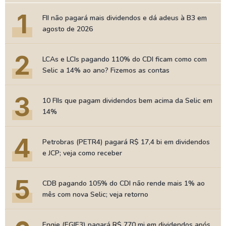
1
FII não pagará mais dividendos e dá adeus à B3 em
agosto de 2026
2
LCAs e LCIs pagando 110% do CDI ficam como com
Selic a 14% ao ano? Fizemos as contas
3
10 FIIs que pagam dividendos bem acima da Selic em
14%
4
Petrobras (PETR4) pagará R$ 17,4 bi em dividendos
e JCP; veja como receber
5
CDB pagando 105% do CDI não rende mais 1% ao
mês com nova Selic; veja retorno
Engie (EGIE3) pagará R$ 770 mi em dividendos após