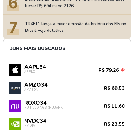
6
lucrar R$ 694 mi no 2T26
7
TRXF11 lança a maior emissão da história dos FIIs no
Brasil; veja detalhes
BDRS MAIS BUSCADOS
AAPL34
R$ 79,26
APPLE
AMZO34
R$ 69,53
AMAZON
ROXO34
R$ 11,60
NU HOLDINGS (NUBANK)
NVDC34
R$ 23,55
NVIDIA