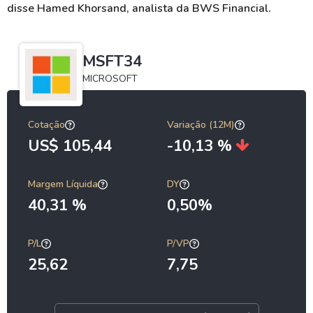
disse Hamed Khorsand, analista da BWS Financial.
MSFT34
MICROSOFT
Cotação
Variação (12M)
US$ 105,44
-10,13 %
Margem Líquida
DY
40,31 %
0,50%
P/L
P/VP
25,62
7,75