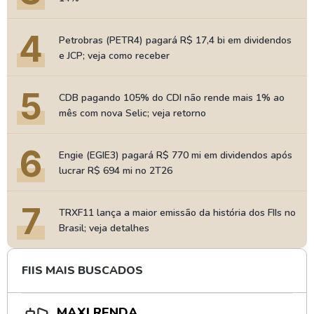
4
Petrobras (PETR4) pagará R$ 17,4 bi em dividendos
e JCP; veja como receber
5
CDB pagando 105% do CDI não rende mais 1% ao
mês com nova Selic; veja retorno
6
Engie (EGIE3) pagará R$ 770 mi em dividendos após
lucrar R$ 694 mi no 2T26
7
TRXF11 lança a maior emissão da história dos FIIs no
Brasil; veja detalhes
FIIS MAIS BUSCADOS
MAXI RENDA