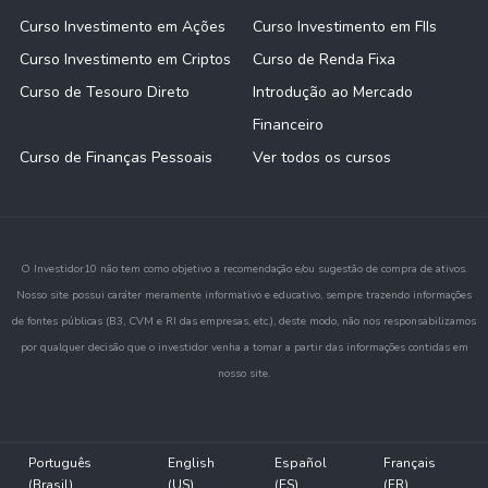
Curso Investimento em Ações
Curso Investimento em FIIs
Curso Investimento em Criptos
Curso de Renda Fixa
Curso de Tesouro Direto
Introdução ao Mercado
Financeiro
Curso de Finanças Pessoais
Ver todos os cursos
O Investidor10 não tem como objetivo a recomendação e/ou sugestão de compra de ativos.
Nosso site possui caráter meramente informativo e educativo, sempre trazendo informações
de fontes públicas (B3, CVM e RI das empresas, etc.), deste modo, não nos responsabilizamos
por qualquer decisão que o investidor venha a tomar a partir das informações contidas em
nosso site.
Português
English
Español
Français
(Brasil)
(US)
(ES)
(FR)