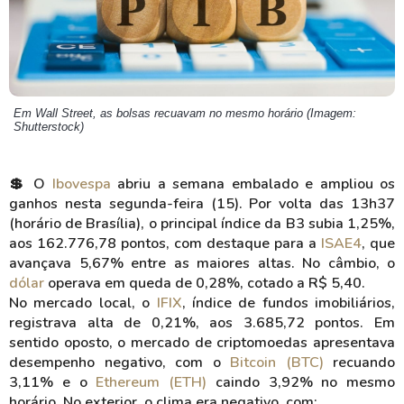
Em Wall Street, as bolsas recuavam no mesmo horário (Imagem:
Shutterstock)
💲 O
Ibovespa
abriu a semana embalado e ampliou os
ganhos nesta segunda-feira (15). Por volta das 13h37
(horário de Brasília), o principal índice da B3 subia 1,25%,
aos 162.776,78 pontos, com destaque para a
ISAE4
, que
avançava 5,67% entre as maiores altas. No câmbio, o
dólar
operava em queda de 0,28%, cotado a R$ 5,40.
No mercado local, o
IFIX
, índice de fundos imobiliários,
registrava alta de 0,21%, aos 3.685,72 pontos. Em
sentido oposto, o mercado de criptomoedas apresentava
desempenho negativo, com o
Bitcoin (BTC)
recuando
3,11% e o
Ethereum (ETH)
caindo 3,92% no mesmo
horário. No exterior, o clima era negativo, com: