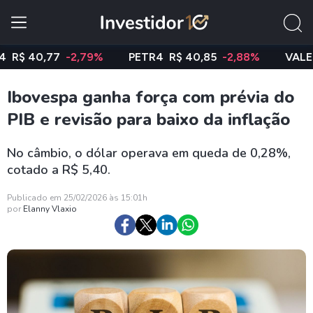
 40,77
-2,79%
PETR4
R$ 40,85
-2,88%
VALE3
R$
Ibovespa ganha força com prévia do
PIB e revisão para baixo da inflação
No câmbio, o dólar operava em queda de 0,28%,
cotado a R$ 5,40.
Publicado em 25/02/2026 às 15:01h
por
Elanny Vlaxio