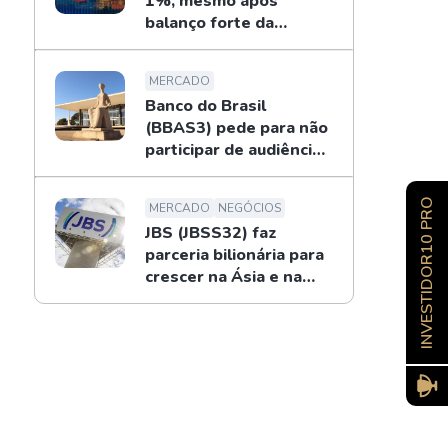
1%, mesmo após
balanço forte da
Petrobras
MERCADO
Banco do Brasil
(BBAS3) pede para não
participar de audiência
sobre o BRB; entenda
INVESTIDOR10 PRO
MERCADO
NEGÓCIOS
JBS (JBSS32) faz
parceria bilionária para
crescer na Ásia e na
Oceania