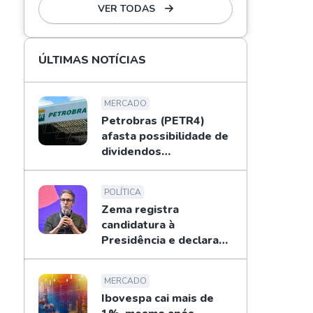
VER TODAS
ÚLTIMAS NOTÍCIAS
MERCADO
Petrobras (PETR4)
afasta possibilidade de
dividendos
extraordinários em
2026; entenda
POLÍTICA
Zema registra
candidatura à
Presidência e declara
patrimônio de R$ 178
mi
MERCADO
Ibovespa cai mais de