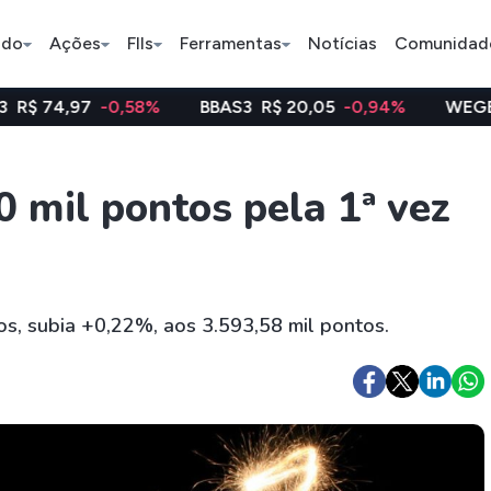
ado
Ações
FIIs
Ferramentas
Notícias
Comunidad
-0,58%
BBAS3
R$ 20,05
-0,94%
WEGE3
R$ 48,12
Pe
0 mil pontos pela 1ª vez
Ação
BDR
FII
Bradesco
JBS
TRXF11
rios, subia +0,22%, aos 3.593,58 mil pontos.
ETFs
Stocks
Criptomo
BOVA11
Tesla
Bitcoin
IVVB11
Apple
Ethereum
SMAL11
Amazon
Binance C