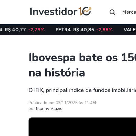
Merc
-2,79%
PETR4
R$ 40,85
-2,88%
VALE3
R$ 74,97
Ibovespa bate os 15
Assuntos do momento
na história
Índice
Ação
Ibovespa
Petrobras
O IFIX, principal índice de fundos imobiliá
Ações
FIIs
Publicado em 03/11/2025 às 11:45h
por
Elanny Vlaxio
Taesa
XPML11
Itausa
RECR11
Ambev
HGLG11