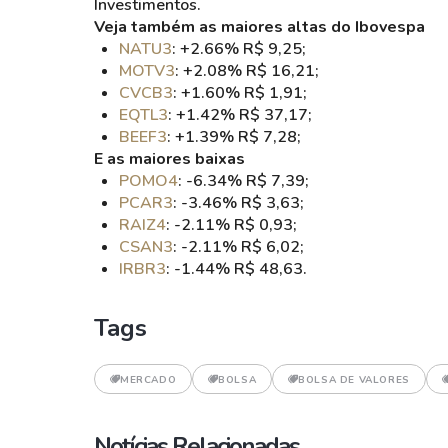
Investimentos.
Veja também as maiores altas do Ibovespa
NATU3
: +2.66% R$ 9,25;
MOTV3
: +2.08% R$ 16,21;
CVCB3
: +1.60% R$ 1,91;
EQTL3
: +1.42% R$ 37,17;
BEEF3
: +1.39% R$ 7,28;
E as maiores baixas
POMO4
: -6.34% R$ 7,39;
PCAR3
: -3.46% R$ 3,63;
RAIZ4
: -2.11% R$ 0,93;
CSAN3
: -2.11% R$ 6,02;
IRBR3
: -1.44% R$ 48,63.
Tags
MERCADO
BOLSA
BOLSA DE VALORES
Notícias Relacionadas