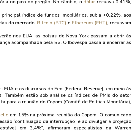
tória no pico do pregão. No câmbio, o
dólar
recuava 0,41%,
, principal índice de fundos imobiliários, subia +0,22%, aos
oedas do mercado,
Bitcoin (BTC)
e
Ethereum (EHT)
, recuavam
erão nos EUA, as bolsas de Nova York passam a abrir às
udança acompanhada pela B3. O Ibovespa passa a encerrar às
os EUA e os discursos do Fed (Federal Reserve), em meio às
s. Também estão sob análise os índices de PMIs do setor
olta para a reunião do Copom (Comitê de Política Monetária),
elic
em 15% na próxima reunião do Copom. O comunicado
essão “continuação da interrupção” e ao divulgar a projeção
estável em 3,4%", afirmaram especialistas da Warren