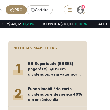
3
e
PRO
Carteira
0,23%
KLBN11
R$ 18,01
0,06%
TAEE11
R$ 39,49
-0
squisar
NOTÍCIAS MAIS LIDAS
Ferramenta
Dividendos
1
BB Seguridade (BBSE3)
pagará R$ 3,8 bi em
dividendos; veja valor por
ação
edas
Ideias
2
Fundo imobiliário corta
Agenda de Dividendos
dividendos e despenca 40%
Radar do Dividendo Inteligente
em um único dia
oin - BNB
Carteiras Recomendadas