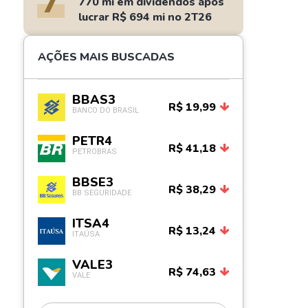
7
770 mi em dividendos após
lucrar R$ 694 mi no 2T26
AÇÕES MAIS BUSCADAS
BBAS3
R$ 19,99
BANCO DO BRASIL
PETR4
R$ 41,18
PETROBRAS
BBSE3
R$ 38,29
BB SEGURIDADE
ITSA4
R$ 13,24
ITAÚSA
VALE3
R$ 74,63
VALE