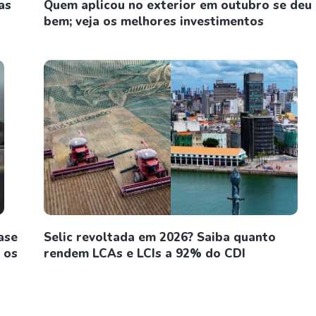
as
Quem aplicou no exterior em outubro se deu
bem; veja os melhores investimentos
ase
Selic revoltada em 2026? Saiba quanto
 os
rendem LCAs e LCIs a 92% do CDI