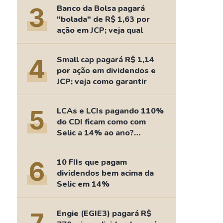
Comparador de Ativos
3
Banco da Bolsa pagará
As Ações Mais Buscadas
"bolada" de R$ 1,63 por
ação em JCP; veja qual
Guia do Iniciante
4
Small cap pagará R$ 1,14
por ação em dividendos e
JCP; veja como garantir
5
LCAs e LCIs pagando 110%
do CDI ficam como com
Selic a 14% ao ano?
Fizemos as contas
6
10 FIIs que pagam
dividendos bem acima da
Selic em 14%
Engie (EGIE3) pagará R$