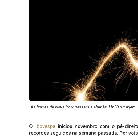
Weg
XPLG11
Klabin
KNRI11
Petrobrás
KNCR11
Ver todos
Ver todos
As bolsas de Nova York passam a abrir às 11h30 (Imagem: 
O
Ibovespa
iniciou novembro com o pé-direit
recordes seguidos na semana passada. Por volt