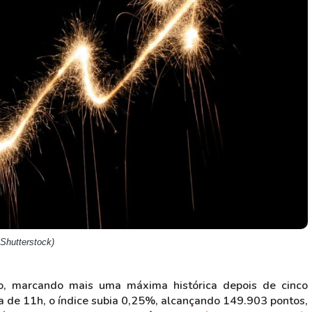
HASH11
Google
Dogecoin
GOLD11
Meta
Solana
XINA11
Coca-Cola
Cardano
Ver todos
Ver todos
Ver todos
Shutterstock)
o, marcando mais uma máxima histórica depois de cinco
a de 11h, o índice subia 0,25%, alcançando 149.903 pontos,