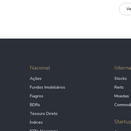
Ve
Nacional
Interna
Ações
Stocks
Fundos Imobiliários
Reits
Fiagros
Moedas
BDRs
Commodi
Tesouro Direto
Startu
Índices