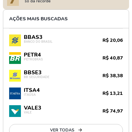
só dá recorde
AÇÕES MAIS BUSCADAS
BBAS3
R$ 20,06
BANCO DO BRASIL
PETR4
R$ 40,87
PETROBRAS
BBSE3
R$ 38,38
BB SEGURIDADE
ITSA4
R$ 13,21
ITAÚSA
VALE3
R$ 74,97
VALE
VER TODAS