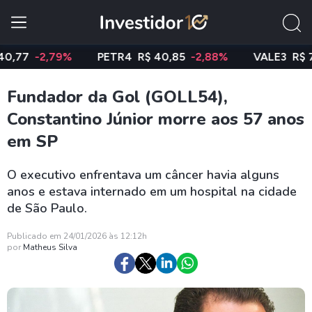
-2,79%
PETR4
R$ 40,85
-2,88%
VALE3
R$ 74,97
Fundador da Gol (GOLL54),
Constantino Júnior morre aos 57 anos
em SP
O executivo enfrentava um câncer havia alguns
anos e estava internado em um hospital na cidade
de São Paulo.
Publicado em 24/01/2026 às 12:12h
por
Matheus Silva