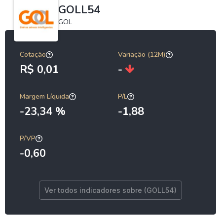
GOLL54
GOL
Cotação
Variação (12M)
R$ 0,01
-
Margem Líquida
P/L
-23,34 %
-1,88
P/VP
-0,60
Ver todos indicadores sobre (GOLL54)