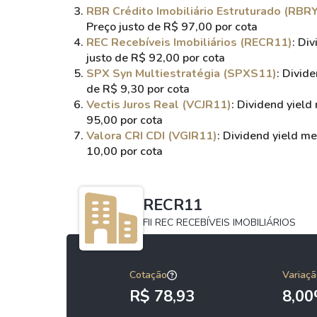
RBR Crédito Imobiliário Estruturado (RBR
Preço justo de R$ 97,00 por cota
REC Recebíveis Imobiliários (RECR11)
: Di
justo de R$ 92,00 por cota
SPX Syn Multiestratégia (SPXS11)
: Divid
de R$ 9,30 por cota
Vectis Juros Real (VCJR11)
: Dividend yiel
95,00 por cota
Valora CRI CDI (VGIR11)
: Dividend yield 
10,00 por cota
RECR11
FII REC RECEBÍVEIS IMOBILIÁRIOS
Cotação
Variaçã
R$ 78,93
8,0