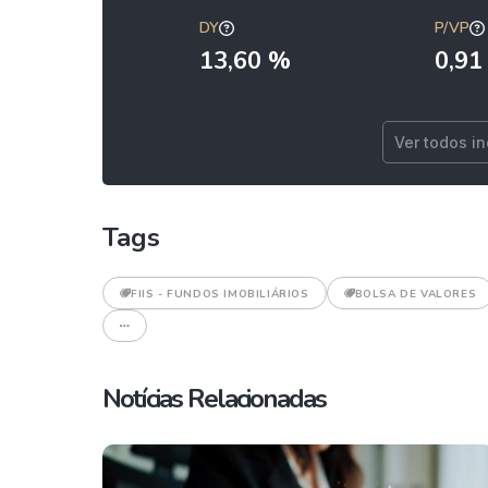
DY
P/VP
13,60 %
0,91
Ver todos i
Tags
FIIS - FUNDOS IMOBILIÁRIOS
BOLSA DE VALORES
Notícias Relacionadas