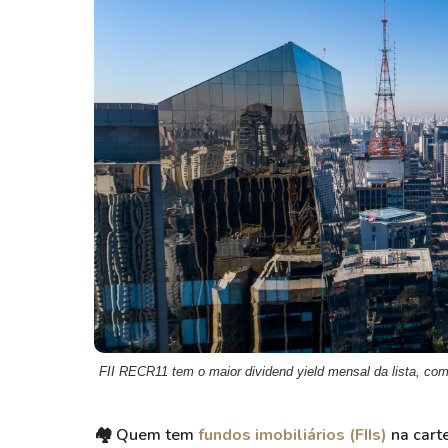
Weg
XPLG11
Klabin
KNRI11
Petrobrás
KNCR11
Ver todos
Ver todos
FII RECR11 tem o maior dividend yield mensal da lista, co
🏘️ Quem tem
fundos imobiliários (FIIs)
na carte