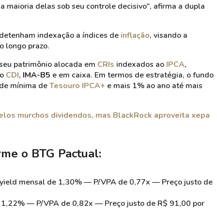
 maioria delas sob seu controle decisivo", afirma a dupla
detenham indexação a índices de
inflação
, visando a
o longo prazo.
 seu patrimônio alocada em
CRIs
indexados ao
IPCA
,
ao
CDI
,
IMA-B5
e em caixa. Em termos de estratégia, o fundo
ade mínima de
Tesouro IPCA+
e mais 1% ao ano até mais
pelos murchos dividendos, mas BlackRock aproveita xepa
rme o BTG Pactual:
 yield mensal de 1,30% — P/VPA de 0,77x — Preço justo de
e 1,22% — P/VPA de 0,82x — Preço justo de R$ 91,00 por