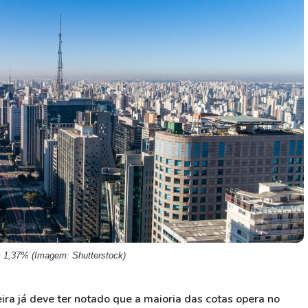
HASH11
Google
Dogecoin
GOLD11
Meta
Solana
XINA11
Coca-Cola
Cardano
Ver todos
Ver todos
Ver todos
m 1,37% (Imagem: Shutterstock)
ira já deve ter notado que a maioria das cotas opera no