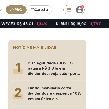
3
e
PRO
Carteira
8,01
-1,34%
KLBN11
R$ 18,00
-3,79%
TAEE11
R$ 39
squisar
NOTÍCIAS MAIS LIDAS
FII
TRXF11
1
BB Seguridade (BBSE3)
pagará R$ 3,8 bi em
dividendos; veja valor por
ação
edas
Ideias
2
Fundo imobiliário corta
Agenda de Dividendos
dividendos e despenca 40%
Radar do Dividendo Inteligente
em um único dia
oin - BNB
Carteiras Recomendadas