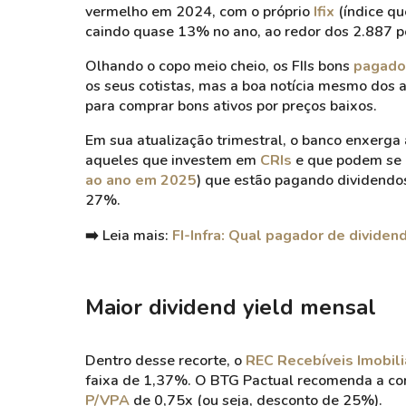
vermelho em 2024, com o próprio
Ifix
(índice qu
caindo quase 13% no ano, ao redor dos 2.887 p
Olhando o copo meio cheio, os FIIs bons
pagado
os seus cotistas, mas a boa notícia mesmo dos a
para comprar bons ativos por preços baixos.
Em sua atualização trimestral, o banco enxerg
aqueles que investem em
CRIs
e que podem se 
ao ano em 2025
) que estão pagando dividendo
27%.
➡️ Leia mais:
FI-Infra: Qual pagador de divide
Maior dividend yield mensal
Dentro desse recorte, o
REC Recebíveis Imobil
faixa de 1,37%. O BTG Pactual recomenda a comp
P/VPA
de 0,75x (ou seja, desconto de 25%).