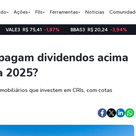
ado
Ações
FIIs
Ferramentas
Notícias
Comunidad
5,41
-1,87%
BBAS3
R$ 20,24
-3,94%
WEGE3
R$ 4
Pe
s pagam dividendos acima
a 2025?
Índice
Ação
Ação
Bradesco
Petrobras
Axia
mobiliários que investem em CRIs, com cotas
ETFs
Stocks
Criptomo
BOVA11
Tesla
Bitcoin
IVVB11
Apple
Ethereum
SMAL11
Amazon
Binance C