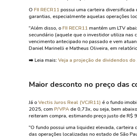
O
FII RECR11
possui uma carteira diversificada
garantias, especialmente aquelas operações loc
"Além disso, o
FII RECR11
mantém um LTV abaix
secundário (aquele que o investidor utiliza nas 
vencimento antecipado no passado e vem atuan
Daniel Marinelli e Matheus Oliveira, em relatóri
➡️ Leia mais:
Veja a projeção de dividendos do
Maior desconto no preço das c
Já o
Vectis Juros Real (VCJR11)
é o fundo imobi
2025, com
P/VPA
de 0,73x, ou seja, bem abaixo
reiteram compra, estimando preço justo de R$ 9
"O fundo possui uma liquidez elevada, carteira 
das operações localizadas no estado de São Pa