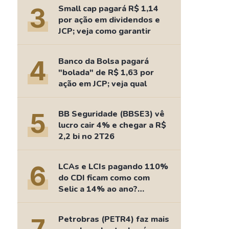
Comparador de Ativos
3
Small cap pagará R$ 1,14
As Ações Mais Buscadas
por ação em dividendos e
JCP; veja como garantir
Guia do Iniciante
4
Banco da Bolsa pagará
"bolada" de R$ 1,63 por
ação em JCP; veja qual
5
BB Seguridade (BBSE3) vê
lucro cair 4% e chegar a R$
2,2 bi no 2T26
6
LCAs e LCIs pagando 110%
do CDI ficam como com
Selic a 14% ao ano?
Fizemos as contas
Petrobras (PETR4) faz mais