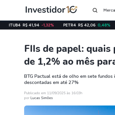
Merc
 41,94
-1,32%
PETR4
R$ 42,06
0,48%
VALE3
R$ 7
FIIs de papel: quai
Assuntos do momento
de 1,2% ao mês par
Índice
Índice
Ibovespa
Selic
BTG Pactual está de olho em sete fundos i
descontadas em até 27%
Ações
FIIs
Taesa
XPML11
Publicado em 11/09/2025 às 16:03h
por
Lucas Simões
Itausa
RECR11
Ambev
HGLG11