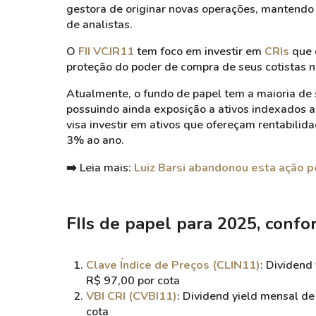
gestora de originar novas operações, mantendo a
de analistas.
O
FII VCJR11
tem foco em investir em
CRIs
que 
proteção do poder de compra de seus cotistas n
Atualmente, o fundo de papel tem a maioria de
possuindo ainda exposição a ativos indexados 
visa investir
em ativos que ofereçam rentabilid
3% ao ano.
➡️ Leia mais:
Luiz Barsi abandonou esta ação 
FIIs de papel para 2025, confo
Clave Índice de Preços (CLIN11)
: Dividend
R$ 97,00 por cota
VBI CRI (CVBI11)
: Dividend yield mensal d
cota