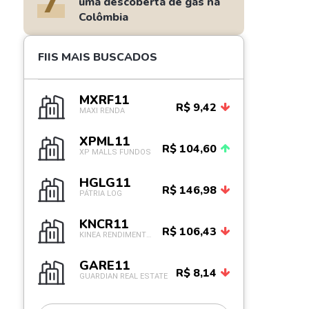
7
uma descoberta de gás na
Colômbia
FIIS MAIS BUSCADOS
MXRF11
R$ 9,42
MAXI RENDA
XPML11
R$ 104,60
XP MALLS FUNDOS
HGLG11
R$ 146,98
PÁTRIA LOG
KNCR11
R$ 106,43
KINEA RENDIMENTOS IM
GARE11
R$ 8,14
GUARDIAN REAL ESTATE