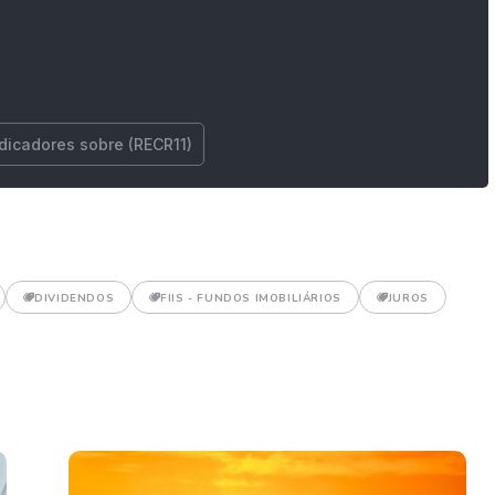
ndicadores sobre (RECR11)
DIVIDENDOS
FIIS - FUNDOS IMOBILIÁRIOS
JUROS