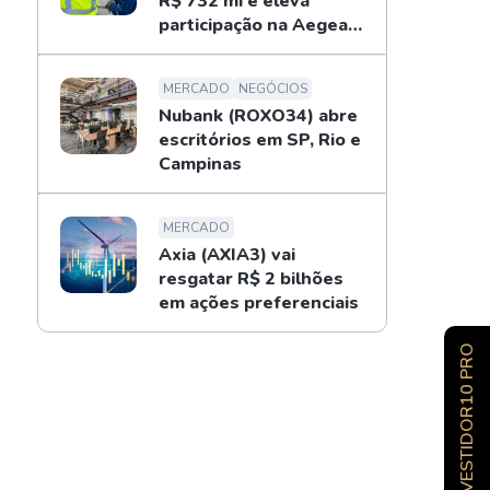
R$ 732 mi e eleva
participação na Aegea
para 14%
MERCADO
NEGÓCIOS
Nubank (ROXO34) abre
escritórios em SP, Rio e
Campinas
MERCADO
Axia (AXIA3) vai
resgatar R$ 2 bilhões
em ações preferenciais
INVESTIDOR10 PRO