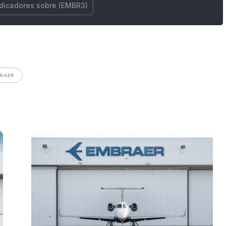
ndicadores sobre (EMBR3)
BRAER