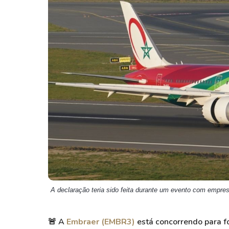
Weg
XPLG11
Klabin
KNRI11
Petrobrás
KNCR11
Ver todos
Ver todos
A declaração teria sido feita durante um evento com empres
🚨
A
Embraer (EMBR3)
está concorrendo para f