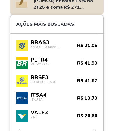
7
(POMO4) encolhe 15% no
2T25 e soma R$ 271
milhões
AÇÕES MAIS BUSCADAS
BBAS3
R$ 21,05
BANCO DO BRASIL
PETR4
R$ 41,93
PETROBRAS
BBSE3
R$ 41,67
BB SEGURIDADE
ITSA4
R$ 13,73
ITAÚSA
VALE3
R$ 76,66
VALE