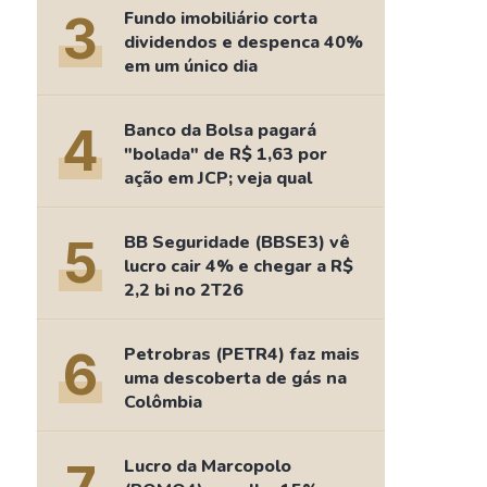
Comparador de Ativos
3
Fundo imobiliário corta
As Ações Mais Buscadas
dividendos e despenca 40%
em um único dia
Guia do Iniciante
4
Banco da Bolsa pagará
"bolada" de R$ 1,63 por
ação em JCP; veja qual
5
BB Seguridade (BBSE3) vê
lucro cair 4% e chegar a R$
2,2 bi no 2T26
6
Petrobras (PETR4) faz mais
uma descoberta de gás na
Colômbia
Lucro da Marcopolo