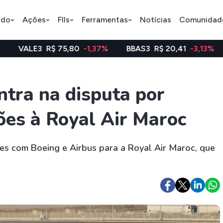
ado
Ações
FIIs
Ferramentas
Notícias
Comunidad
 75,80
-1,37%
BBAS3
R$ 20,41
-3,13%
WEGE3
R$ 
Pe
tra na disputa por
ões à Royal Air Maroc
Índice
Ação
Ação
Bradesco
Petrobras
Axia
es com Boeing e Airbus para a Royal Air Maroc, que
ETFs
Stocks
Criptomo
BOVA11
Tesla
Bitcoin
IVVB11
Apple
Ethereum
SMAL11
Amazon
Binance C