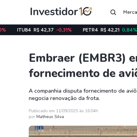
Merc
R$ 42,37
-0,31%
PETR4
R$ 42,21
0,84%
VALE3
R$
Embraer (EMBR3) en
Assuntos do momento
fornecimento de avi
Índice
Índice
Ibovespa
Selic
A companhia disputa fornecimento de aviõ
negocia renovação da frota.
Ações
FIIs
Taesa
XPML11
Publicado em 11/09/2025 às 16:04h
por
Matheus Silva
Itausa
RECR11
Ambev
HGLG11