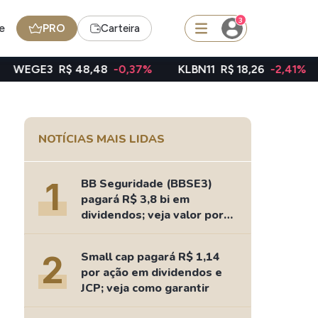
3
e
PRO
Carteira
48,48
-0,37%
KLBN11
R$ 18,26
-2,41%
TAEE11
R$ 
squisar
NOTÍCIAS MAIS LIDAS
FII
TRXF11
1
BB Seguridade (BBSE3)
pagará R$ 3,8 bi em
dividendos; veja valor por
ação
edas
Ideias
2
Small cap pagará R$ 1,14
Agenda de Dividendos
por ação em dividendos e
Radar do Dividendo Inteligente
JCP; veja como garantir
oin - BNB
Carteiras Recomendadas