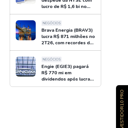
despede da NYSE com
lucro de R$ 1,6 bi no
2T26; entenda
NEGÓCIOS
Brava Energia (BRAV3)
lucra R$ 871 milhões no
2T26, com recordes do
ouro negro
NEGÓCIOS
Engie (EGIE3) pagará
R$ 770 mi em
dividendos após lucrar
R$ 694 mi no 2T26
INVESTIDOR10 PRO