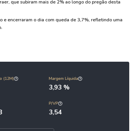
braer, que subiram mais de 2% ao longo do pregão desta
o e encerraram o dia com queda de 3,7%, refletindo uma
o.
o (12M)
Margem Líquida
3,93 %
P/VP
3
3,54