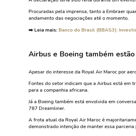
A declaração teria sido feita durante um evento
Procuradas pela imprensa, tanto a Embraer qua
andamento das negociações até o momento.
➡️ Leia mais:
Banco do Brasil (BBAS3): Invest
Airbus e Boeing também estão
Apesar do interesse da Royal Air Maroc por aero
Fontes do setor indicam que a Airbus está em t
para a companhia africana.
Já a Boeing também está envolvida em convers
787 Dreamliner.
A frota atual da Royal Air Maroc é majoritaria
demonstrado intenção de manter essa parceria 