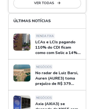
VER TODAS
ÚLTIMAS NOTÍCIAS
RENDA FIXA
LCAs e LCIs pagando
110% do CDI ficam
como com Selic a 14%
ao ano? Fizemos as
contas
NEGÓCIOS
No radar de Luiz Barsi,
Auren (AURE3) toma
prejuízo de R$ 379
milhões no 2T26
NEGÓCIOS
Axia (AXIA3) se