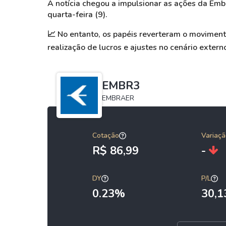
A notícia chegou a impulsionar as ações da Em
quarta-feira (9).
📈
No entanto, os papéis reverteram o moviment
realização de lucros e ajustes no cenário extern
EMBR3
EMBRAER
Cotação
Variaçã
R$ 86,99
-
DY
P/L
0.23%
30,1