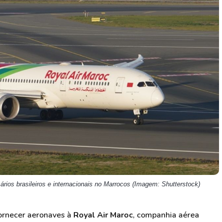
HASH11
Google
Dogecoin
GOLD11
Meta
Solana
XINA11
Coca-Cola
Cardano
Ver todos
Ver todos
Ver todos
ários brasileiros e internacionais no Marrocos (Imagem: Shutterstock)
ornecer aeronaves à
Royal Air Maroc
, companhia aérea