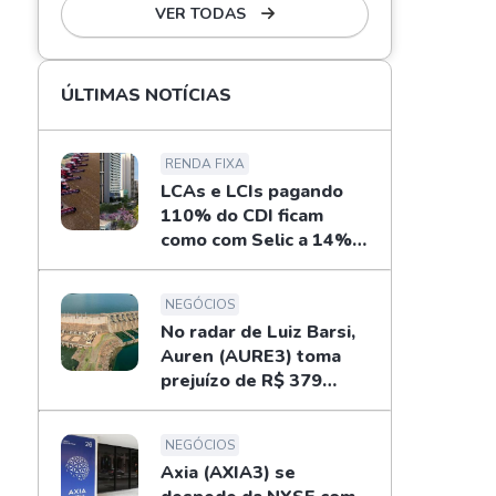
VER TODAS
ÚLTIMAS NOTÍCIAS
RENDA FIXA
LCAs e LCIs pagando
110% do CDI ficam
como com Selic a 14%
ao ano? Fizemos as
contas
NEGÓCIOS
No radar de Luiz Barsi,
Auren (AURE3) toma
prejuízo de R$ 379
milhões no 2T26
NEGÓCIOS
Axia (AXIA3) se