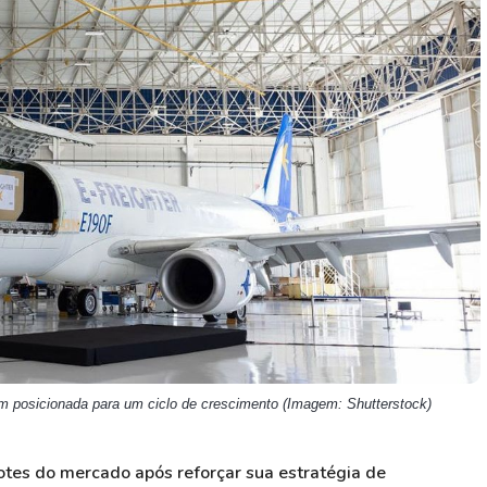
HASH11
Google
Dogecoin
GOLD11
Meta
Solana
XINA11
Coca-Cola
Cardano
Ver todos
Ver todos
Ver todos
 posicionada para um ciclo de crescimento (Imagem: Shutterstock)
otes do mercado após reforçar sua estratégia de