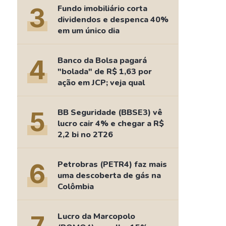
Comparador de Ativos
3
Fundo imobiliário corta
As Ações Mais Buscadas
dividendos e despenca 40%
em um único dia
Guia do Iniciante
4
Banco da Bolsa pagará
"bolada" de R$ 1,63 por
ação em JCP; veja qual
5
BB Seguridade (BBSE3) vê
lucro cair 4% e chegar a R$
2,2 bi no 2T26
6
Petrobras (PETR4) faz mais
uma descoberta de gás na
Colômbia
Lucro da Marcopolo