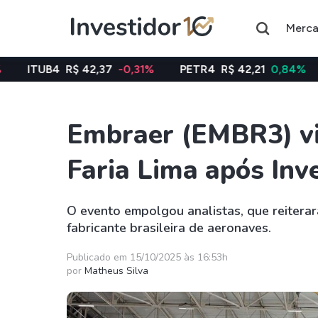
Merc
$ 42,37
-0,31%
PETR4
R$ 42,21
0,84%
VALE3
R$ 
Embraer (EMBR3) vi
Assuntos do momento
Faria Lima após Inve
Índice
Índice
Ibovespa
Selic
O evento empolgou analistas, que reiter
fabricante brasileira de aeronaves.
Ações
FIIs
Taesa
XPML11
Publicado em 15/10/2025 às 16:53h
por
Matheus Silva
Itausa
RECR11
Ambev
HGLG11