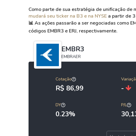
Como parte de sua estratégia de unificação de
mudará seu ticker na B3 e na NYSE
a partir de 
📊
As ações passarão a ser negociadas como EMB
códigos EMBR3 e ERJ, respectivamente.
EMBR3
EMBRAER
Cotação
Variaçã
R$ 86,99
-
DY
P/L
0.23%
30,1