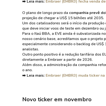
➡️ Leia mais:
Embraer (EMBR3) fecha venda de
O plano de longo prazo da
companhia prevê dob
projeção de chegar a US$ 15 bilhões até 2035.
Um dos catalisadores será o início da produçã
que deve iniciar voos de teste em dezembro ou 
Para o Itaú BBA, a EVE ainda é subvalorizada n
nosso cenário base, acreditamos que o projeto 
especialmente considerando o backlog de US$ 16
analistas.
Outro ponto positivo é a redução tarifária dos 
diretamente a Embraer a partir de 2026.
Além disso, a administração da companhia refo
o ano.
➡️ Leia mais:
Embraer (EMBR3) muda ticker na B
Novo ticker em novembro