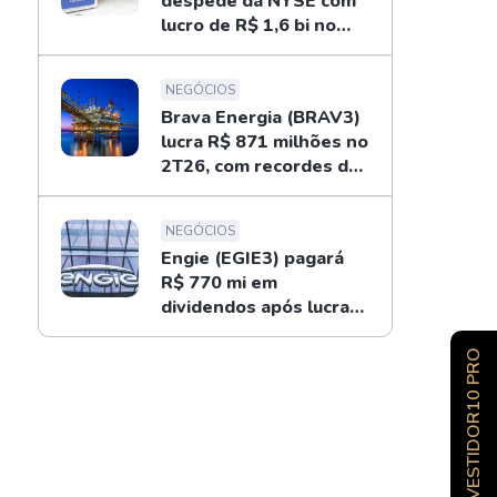
despede da NYSE com
lucro de R$ 1,6 bi no
2T26; entenda
NEGÓCIOS
Brava Energia (BRAV3)
lucra R$ 871 milhões no
2T26, com recordes do
ouro negro
NEGÓCIOS
Engie (EGIE3) pagará
R$ 770 mi em
dividendos após lucrar
R$ 694 mi no 2T26
INVESTIDOR10 PRO