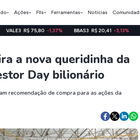
ado
Ações
FIIs
Ferramentas
Notícias
Comunidad
75,80
-1,37%
BBAS3
R$ 20,41
-3,13%
WEGE3
R$ 4
Pe
ra a nova queridinha da
stor Day bilionário
Índice
Ação
Ação
Bradesco
Petrobras
Axia
aram recomendação de compra para as ações da
ETFs
Stocks
Criptomo
BOVA11
Tesla
Bitcoin
IVVB11
Apple
Ethereum
SMAL11
Amazon
Binance C