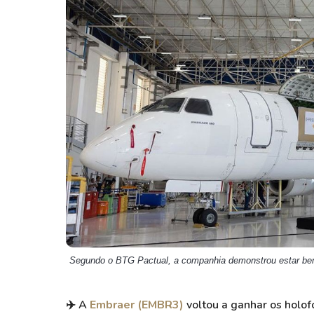
Weg
XPLG11
Klabin
KNRI11
Petrobrás
KNCR11
Ver todos
Ver todos
Segundo o BTG Pactual, a companhia demonstrou estar bem
✈️
A
Embraer (EMBR3)
voltou a ganhar os holof