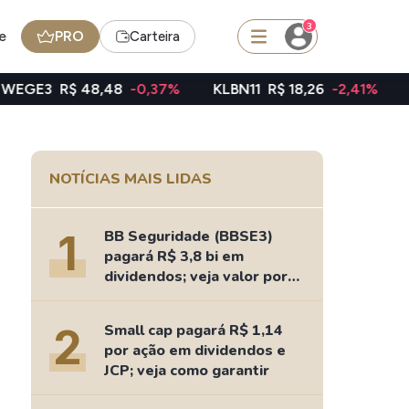
3
e
PRO
Carteira
8,48
-0,37%
KLBN11
R$ 18,26
-2,41%
TAEE11
R$ 39
squisar
NOTÍCIAS MAIS LIDAS
FII
TRXF11
1
BB Seguridade (BBSE3)
pagará R$ 3,8 bi em
dividendos; veja valor por
ação
edas
Ideias
2
Small cap pagará R$ 1,14
Agenda de Dividendos
por ação em dividendos e
Radar do Dividendo Inteligente
JCP; veja como garantir
oin - BNB
Carteiras Recomendadas