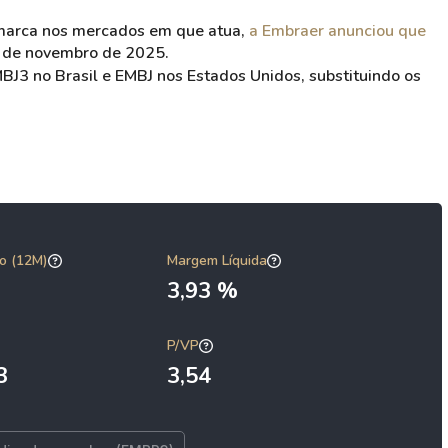
 marca nos mercados em que atua,
a Embraer anunciou que
3 de novembro de 2025.
J3 no Brasil e EMBJ nos Estados Unidos, substituindo os
o (12M)
Margem Líquida
3,93 %
P/VP
3
3,54