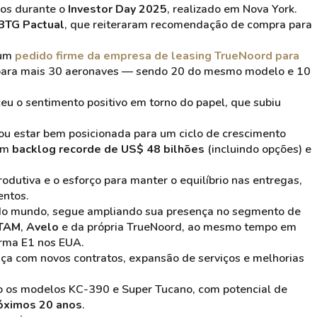
ios durante o
Investor Day 2025
, realizado em Nova York.
BTG Pactual
, que reiteraram recomendação de compra para
 um
pedido firme da empresa de leasing TrueNoord para
a para mais 30 aeronaves — sendo 20 do mesmo modelo e 10
ceu o sentimento positivo em torno do papel, que subiu
u estar bem posicionada para um ciclo de crescimento
 um
backlog recorde de US$ 48 bilhões
(incluindo opções) e
dutiva e o esforço para manter o equilíbrio nas entregas,
entos.
s do mundo, segue ampliando sua presença no segmento de
TAM
,
Avelo
e da própria TrueNoord, ao mesmo tempo em
orma E1 nos EUA.
ança com novos contratos, expansão de serviços e melhorias
do os modelos KC-390 e Super Tucano, com potencial de
óximos 20 anos
.