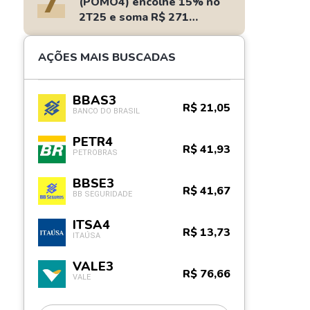
7
(POMO4) encolhe 15% no
2T25 e soma R$ 271
milhões
AÇÕES MAIS BUSCADAS
BBAS3
R$ 21,05
BANCO DO BRASIL
PETR4
R$ 41,93
PETROBRAS
BBSE3
R$ 41,67
BB SEGURIDADE
ITSA4
R$ 13,73
ITAÚSA
VALE3
R$ 76,66
VALE