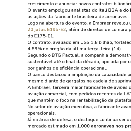
crescimento e anunciar novos contratos bilionár
O evento empolgou analistas do
Itaú BBA
e do
as ações da fabricante brasileira de aeronaves.
Logo na abertura do evento, a Embraer revelou
20 jatos E195-E2
, além de direitos de compr
do E175-E1.
O contrato, avaliado em US$ 1,8 bilhão, fortale
4,89% no pregão da última terça-feira (14).
Segundo o BTG Pactual, a companhia demonstro
sustentável até o final da década, apoiada por
por ganhos de eficiência operacional.
O banco destacou a ampliação da capacidade pro
mesmo diante de gargalos na cadeia de suprim
A Embraer, terceira maior fabricante de aviõe
aviação comercial, com pedidos recentes da
LA
que mantém o foco na rentabilização da plataf
No setor de aviação executiva, a fabricante av
operacionais.
Já na área de defesa, o destaque continua sen
mercado estimado em
1.000 aeronaves nos pr