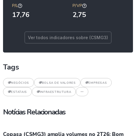
P/L
P/VP
17,76
2,75
Ver todos indicadores sobre (CSMG3)
Tags
NEGÓCIOS
BOLSA DE VALORES
EMPRESAS
ESTATAIS
INFRAESTRUTURA
Notícias Relacionadas
Copasa (CSMG3) amplia volumes no 2T26: Bom