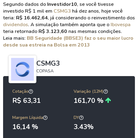
Segundo dados do
Investidor10
, se você tivesse
investido R$ 1 mil em
CSMG3
há dez anos, hoje você
teria:
R$ 16.462,64
, já considerando o reinvestimento dos
dividendos
. A simulação também aponta que o
Ibovespa
teria retornado
R$ 3.123,60
nas mesmas condições.
Leia mais:
BB Seguridade (BBSE3) faz o seu maior lucro
desde sua estreia na Bolsa em 2013
CSMG3
COPASA
Cotação
Variação (12M)
R$ 63,31
161,70 %
Margem Líquida
DY
16,14 %
3.43%