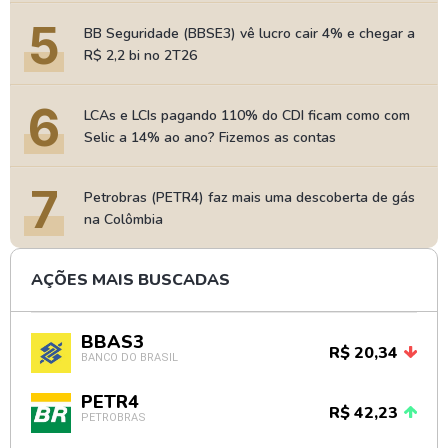
5
BB Seguridade (BBSE3) vê lucro cair 4% e chegar a
R$ 2,2 bi no 2T26
6
LCAs e LCIs pagando 110% do CDI ficam como com
Selic a 14% ao ano? Fizemos as contas
7
Petrobras (PETR4) faz mais uma descoberta de gás
na Colômbia
AÇÕES MAIS BUSCADAS
BBAS3
R$ 20,34
BANCO DO BRASIL
PETR4
R$ 42,23
PETROBRAS