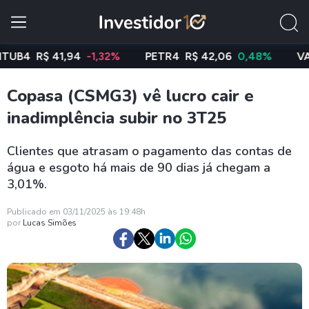
4
R$ 41,94
-1,32%
PETR4
R$ 42,06
0,48%
VALE3
Copasa (CSMG3) vê lucro cair e
inadimplência subir no 3T25
Clientes que atrasam o pagamento das contas de
água e esgoto há mais de 90 dias já chegam a
3,01%.
Publicado em 03/11/2025 às 19:48h
por
Lucas Simões