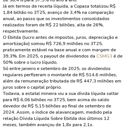
de 38,4% para 37,3% no ano a ano.
Já em termos de receita líquida, a Copasa totalizou R$
1,84 bilhão no 3T25, avanço de 3,4% na comparação
anual, ao passo que os investimentos consolidados
realizados foram de R$ 22 bilhões, alta de 26%,
respectivamente.
O Ebitda (lucro antes de impostos, juros, depreciação e
amortização) somou R$ 726,9 milhões no 3T25,
praticamente estável na base anual e com margem de
39,3%. Em 2025, o payout de dividendos da
CSMG3
é de
50% sobre o lucro líquido.
Só entre janeiro e setembro de 2025, os dividendos
regulares perfizeram o montante de R$ 514,6 milhões,
além da remuneração tributada de R$ 447,3 milhões em
juros sobre o capital próprio.
Todavia, a estatal mineira viu a sua dívida líquida saltar
para R$ 6,06 bilhões no 3T25, bem acima do saldo
devedor de R$ 5,15 bilhões ao final de setembro de
2024. Assim, o índice de alavancagem, medido pela
relação Dívida Líquida Sobre Ebitda dos últimos 12
meses, também avançou de 1,8x para 2,1x.