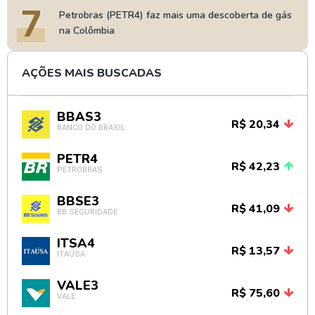
7
Petrobras (PETR4) faz mais uma descoberta de gás
na Colômbia
AÇÕES MAIS BUSCADAS
BBAS3
R$ 20,34
BANCO DO BRASIL
PETR4
R$ 42,23
PETROBRAS
BBSE3
R$ 41,09
BB SEGURIDADE
ITSA4
R$ 13,57
ITAÚSA
VALE3
R$ 75,60
VALE