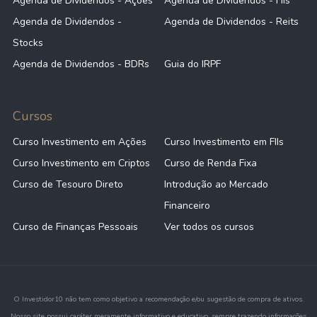
Agenda de Dividendos - Ações
Agenda de Dividendos - FIIs
Agenda de Dividendos -
Agenda de Dividendos - Reits
Stocks
Agenda de Dividendos - BDRs
Guia do IRPF
Cursos
Curso Investimento em Ações
Curso Investimento em FIIs
Curso Investimento em Criptos
Curso de Renda Fixa
Curso de Tesouro Direto
Introdução ao Mercado
Financeiro
Curso de Finanças Pessoais
Ver todos os cursos
O Investidor10 não tem como objetivo a recomendação e/ou sugestão de compra de ativos.
Nosso site possui caráter meramente informativo e educativo, sempre trazendo informações