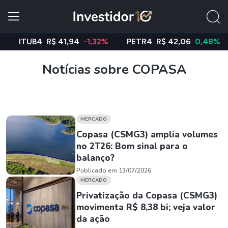
ITUB4
R$ 41,94
-1,32%
PETR4
R$ 42,06
0,48%
V
Notícias sobre COPASA
MERCADO
Copasa (CSMG3) amplia volumes
no 2T26: Bom sinal para o
balanço?
Publicado em 13/07/2026
MERCADO
Privatização da Copasa (CSMG3)
movimenta R$ 8,38 bi; veja valor
da ação