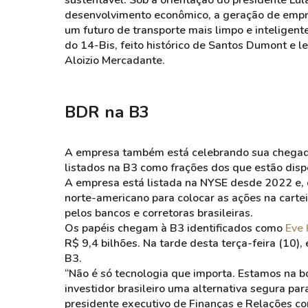
sustentável. Sob a orientação do presidente L
desenvolvimento econômico, a geração de empreg
um futuro de transporte mais limpo e inteligen
do 14-Bis, feito histórico de Santos Dumont e 
Aloizio Mercadante.
BDR na B3
A empresa também está celebrando sua chegada
listados na B3 como frações dos que estão disp
A empresa está listada na NYSE desde 2022 e, 
norte-americano para colocar as ações na cartei
pelos bancos e corretoras brasileiras.
Os papéis chegam à B3 identificados como
Eve 
R$ 9,4 bilhões. Na tarde desta terça-feira (10)
B3.
“Não é só tecnologia que importa. Estamos na b
investidor brasileiro uma alternativa segura par
presidente executivo de Finanças e Relações co