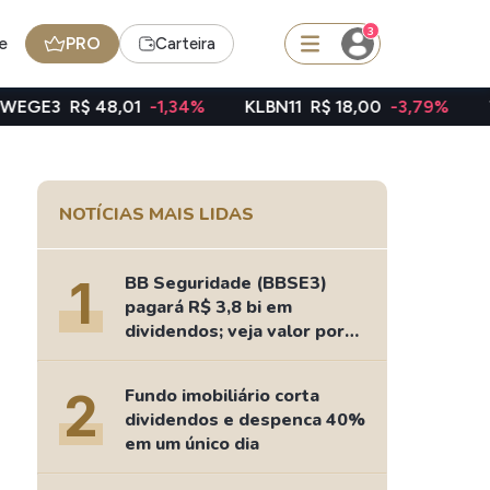
3
e
PRO
Carteira
,01
-1,34%
KLBN11
R$ 18,00
-3,79%
TAEE11
R$ 39,
squisar
NOTÍCIAS MAIS LIDAS
FII
TRXF11
1
BB Seguridade (BBSE3)
pagará R$ 3,8 bi em
dividendos; veja valor por
ação
edas
Ideias
2
Fundo imobiliário corta
Agenda de Dividendos
dividendos e despenca 40%
Radar do Dividendo Inteligente
em um único dia
oin - BNB
Carteiras Recomendadas