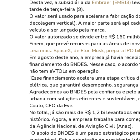
Desta vez, a subsidiária da
Embraer (EMBJ3)
lev
tarde de terça-feira (9).
O valor será usado para acelerar a fabricação 
decolagem vertical). A maior parte será aplica
veículo a ser lançado pela marca.
O valor autorizado se divide entre R$ 160 milh
Finem, que prevê recursos para as áreas de ino
Leia mais: SpaceX, de Elon Musk, prepara IPO bi
Em agosto deste ano, a empresa já havia receb
financiamento do BNDES. Nesse caso, o acordo 
não tem eVTOLs em operação.
“Esse financiamento acelera uma etapa crítica 
elétrica, que garantirá desempenho, segurança e
Agradecemos ao BNDES pela confiança e pelo ap
urbana com soluções eficientes e sustentáveis, d
Couto, CFO da Eve.
No total, já são mais de R$ 1,2 bi levantados 
histórico. Agora, a empresa trabalha para começ
da Agência Nacional de Aviação Civil (Anac).
“O apoio do BNDES é um passo estratégico para