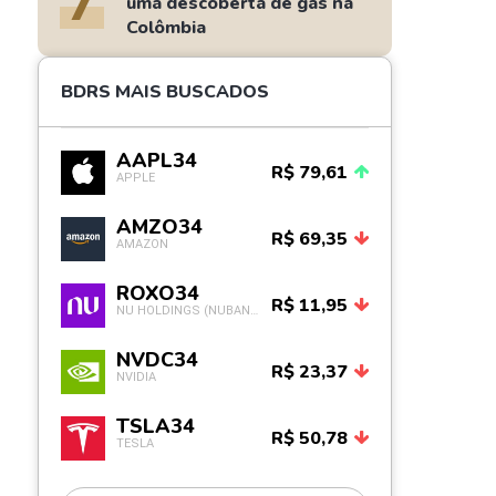
7
uma descoberta de gás na
Colômbia
BDRS MAIS BUSCADOS
AAPL34
R$ 79,61
APPLE
AMZO34
R$ 69,35
AMAZON
ROXO34
R$ 11,95
NU HOLDINGS (NUBANK)
NVDC34
R$ 23,37
NVIDIA
TSLA34
R$ 50,78
TESLA