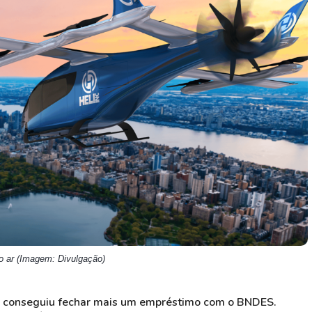
HASH11
Google
Dogecoin
GOLD11
Meta
Solana
XINA11
Coca-Cola
Cardano
Ver todos
Ver todos
Ver todos
lo ar (Imagem: Divulgação)
ity conseguiu fechar mais um empréstimo com o BNDES.