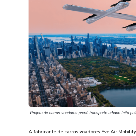
Weg
XPLG11
Klabin
KNRI11
Petrobrás
KNCR11
Ver todos
Ver todos
Projeto de carros voadores prevê transporte urbano feito pe
A fabricante de carros voadores Eve Air Mobil