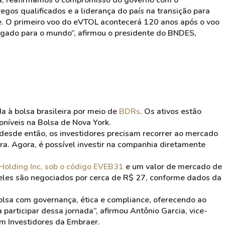
ula, reafirmamos o compromisso do governo com o
os qualificados e a liderança do país na transição para
te. O primeiro voo do eVTOL acontecerá 120 anos após o voo
legado para o mundo”, afirmou o presidente do BNDES,
 à bolsa brasileira por meio de
BDRs
. Os ativos estão
oníveis na Bolsa de Nova York.
desde então, os investidores precisam recorrer ao mercado
ra. Agora, é possível investir na companhia diretamente
Holding Inc, sob o código EVEB31
e um valor de mercado de
, eles são negociados por cerca de R$ 27, conforme dados da
olsa com governança, ética e compliance, oferecendo ao
a participar dessa jornada”, afirmou Antônio Garcia, vice-
m Investidores da Embraer.