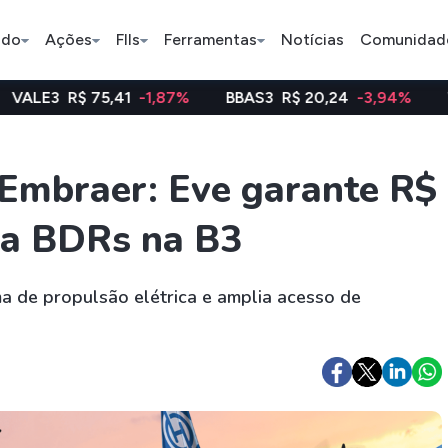
ado
Ações
FIIs
Ferramentas
Notícias
Comunidad
,41
-1,87%
BBAS3
R$ 20,24
-3,94%
WEGE3
R$ 48
Pe
 Embraer: Eve garante R$
ia BDRs na B3
Índice
Ação
Ação
Bradesco
Petrobras
Axia
ma de propulsão elétrica e amplia acesso de
ETFs
Stocks
Criptomo
BOVA11
Tesla
Bitcoin
IVVB11
Apple
Ethereum
SMAL11
Amazon
Binance C