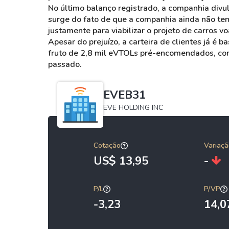
No último balanço registrado, a companhia divu
surge do fato de que a companhia ainda não tem
justamente para viabilizar o projeto de carros vo
Apesar do prejuízo, a carteira de clientes já é b
fruto de 2,8 mil eVTOLs pré-encomendados, co
passado.
EVEB31
EVE HOLDING INC
Cotação
Variaçã
US$ 13,95
-
P/L
P/VP
-3,23
14,0