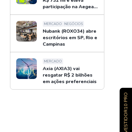
R$ 732 mi e eleva
participação na Aegea
para 14%
MERCADO
NEGÓCIOS
Nubank (ROXO34) abre
escritórios em SP, Rio e
Campinas
MERCADO
Axia (AXIA3) vai
resgatar R$ 2 bilhões
em ações preferenciais
INVESTIDOR10 PRO