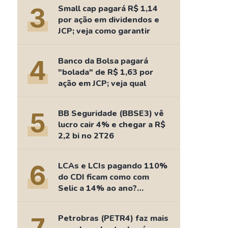
Comparador de Ativos
3
Small cap pagará R$ 1,14
As Ações Mais Buscadas
por ação em dividendos e
JCP; veja como garantir
Guia do Iniciante
4
Banco da Bolsa pagará
"bolada" de R$ 1,63 por
ação em JCP; veja qual
5
BB Seguridade (BBSE3) vê
lucro cair 4% e chegar a R$
2,2 bi no 2T26
6
LCAs e LCIs pagando 110%
do CDI ficam como com
Selic a 14% ao ano?
Fizemos as contas
Petrobras (PETR4) faz mais