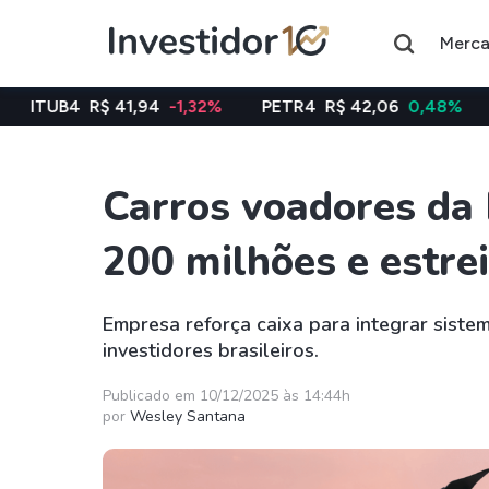
Merc
41,94
-1,32%
PETR4
R$ 42,06
0,48%
VALE3
R$ 75
Carros voadores da
Assuntos do momento
200 milhões e estre
Índice
Índice
Ibovespa
Selic
Empresa reforça caixa para integrar siste
investidores brasileiros.
Ações
FIIs
Taesa
XPML11
Publicado em 10/12/2025 às 14:44h
por
Wesley Santana
Itausa
RECR11
Ambev
HGLG11