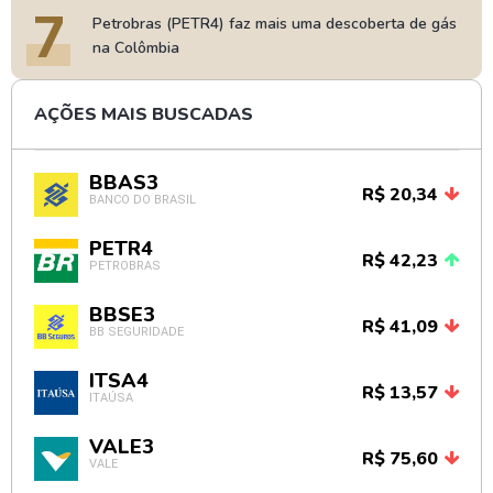
7
Petrobras (PETR4) faz mais uma descoberta de gás
na Colômbia
AÇÕES MAIS BUSCADAS
BBAS3
R$ 20,34
BANCO DO BRASIL
PETR4
R$ 42,23
PETROBRAS
BBSE3
R$ 41,09
BB SEGURIDADE
ITSA4
R$ 13,57
ITAÚSA
VALE3
R$ 75,60
VALE