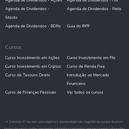
Agenda de Dividendos - Ações
Agenda de Dividendos - FIIs
Agenda de Dividendos -
Agenda de Dividendos - Reits
Stocks
Agenda de Dividendos - BDRs
Guia do IRPF
Cursos
Curso Investimento em Ações
Curso Investimento em FIIs
Curso Investimento em Criptos
Curso de Renda Fixa
Curso de Tesouro Direto
Introdução ao Mercado
Financeiro
Curso de Finanças Pessoais
Ver todos os cursos
O Investidor10 não tem como objetivo a recomendação e/ou sugestão de compra de ativos.
Nosso site possui caráter meramente informativo e educativo, sempre trazendo informações