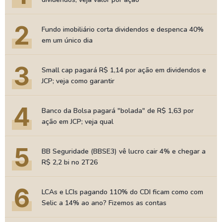
2
Fundo imobiliário corta dividendos e despenca 40%
em um único dia
3
Small cap pagará R$ 1,14 por ação em dividendos e
JCP; veja como garantir
4
Banco da Bolsa pagará "bolada" de R$ 1,63 por
ação em JCP; veja qual
5
BB Seguridade (BBSE3) vê lucro cair 4% e chegar a
R$ 2,2 bi no 2T26
6
LCAs e LCIs pagando 110% do CDI ficam como com
Selic a 14% ao ano? Fizemos as contas