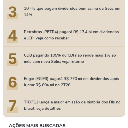
3
10 FIIs que pagam dividendos bem acima da Selic em
14%
4
Petrobras (PETR4) pagará R$ 17,4 bi em dividendos
e JCP; veja como receber
5
CDB pagando 105% do CDI não rende mais 1% ao
mês com nova Selic; veja retorno
6
Engie (EGIE3) pagará R$ 770 mi em dividendos após
lucrar R$ 694 mi no 2T26
7
TRXF11 lança a maior emissão da história dos FIIs no
Brasil; veja detalhes
AÇÕES MAIS BUSCADAS