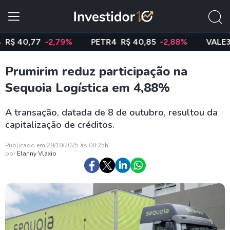
40,77
-2,79%
PETR4
R$ 40,85
-2,88%
VALE3
R$ 
Prumirim reduz participação na
Sequoia Logística em 4,88%
A transação, datada de 8 de outubro, resultou da
capitalização de créditos.
Publicado em 29/10/2025 às 08:25h
por
Elanny Vlaxio