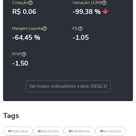
Cotação
Variação (12M)
R$ 0,06
-99,38 %
Margem Líquida
P/L
-64,45 %
-1,05
P/VP
-1,50
Ver todos indicadores sobre (SEQL3)
Tags
MERCADO
NEGÓCIOS
EMPRESAS
NEGOCIOS