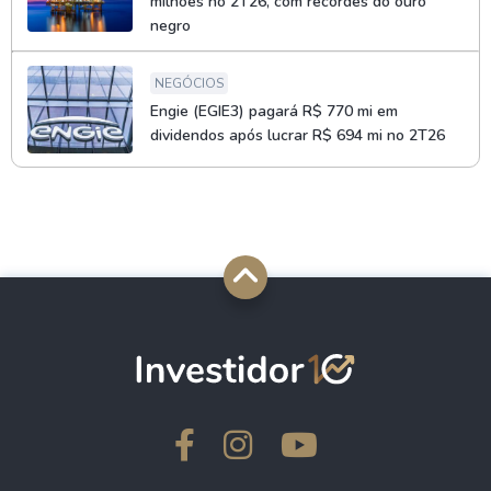
milhões no 2T26, com recordes do ouro
negro
NEGÓCIOS
Engie (EGIE3) pagará R$ 770 mi em
dividendos após lucrar R$ 694 mi no 2T26