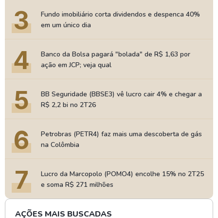
3
Fundo imobiliário corta dividendos e despenca 40%
em um único dia
4
Banco da Bolsa pagará "bolada" de R$ 1,63 por
ação em JCP; veja qual
5
BB Seguridade (BBSE3) vê lucro cair 4% e chegar a
R$ 2,2 bi no 2T26
6
Petrobras (PETR4) faz mais uma descoberta de gás
na Colômbia
7
Lucro da Marcopolo (POMO4) encolhe 15% no 2T25
e soma R$ 271 milhões
AÇÕES MAIS BUSCADAS