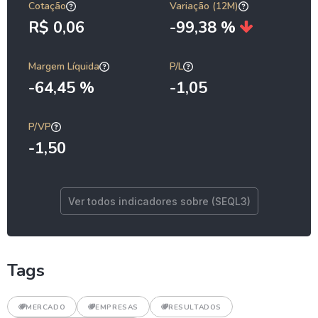
Cotação
Variação (12M)
R$ 0,06
-99,38 %
Margem Líquida
P/L
-64,45 %
-1,05
P/VP
-1,50
Ver todos indicadores sobre (SEQL3)
Tags
MERCADO
EMPRESAS
RESULTADOS