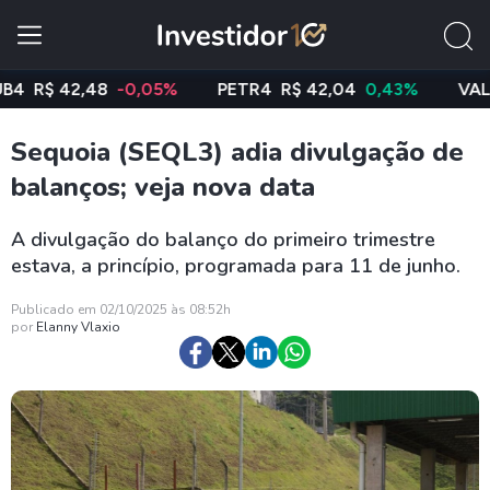
$ 42,48
-0,05%
PETR4
R$ 42,04
0,43%
VALE3
R$
Sequoia (SEQL3) adia divulgação de
balanços; veja nova data
A divulgação do balanço do primeiro trimestre
estava, a princípio, programada para 11 de junho.
Publicado em 02/10/2025 às 08:52h
por
Elanny Vlaxio