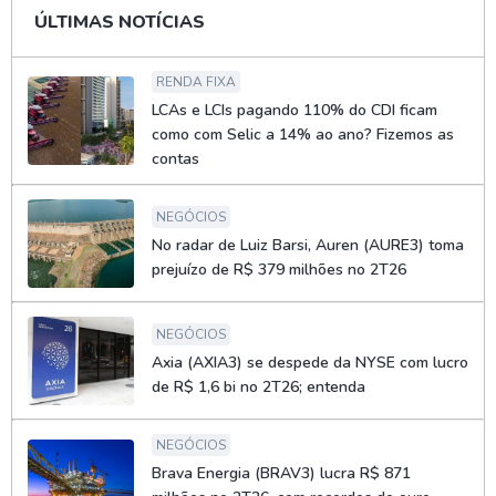
ÚLTIMAS NOTÍCIAS
RENDA FIXA
LCAs e LCIs pagando 110% do CDI ficam
como com Selic a 14% ao ano? Fizemos as
contas
NEGÓCIOS
No radar de Luiz Barsi, Auren (AURE3) toma
prejuízo de R$ 379 milhões no 2T26
NEGÓCIOS
Axia (AXIA3) se despede da NYSE com lucro
de R$ 1,6 bi no 2T26; entenda
NEGÓCIOS
Brava Energia (BRAV3) lucra R$ 871