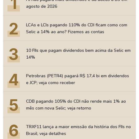
1
agosto de 2026
2
LCAs e LCIs pagando 110% do CDI ficam como com
Selic a 14% ao ano? Fizemos as contas
3
10 FIIs que pagam dividendos bem acima da Selic em
14%
4
Petrobras (PETR4) pagará R$ 17,4 bi em dividendos
e JCP; veja como receber
5
CDB pagando 105% do CDI não rende mais 1% ao
mês com nova Selic; veja retorno
6
TRXF11 lança a maior emissão da história dos FIIs no
Brasil; veja detalhes