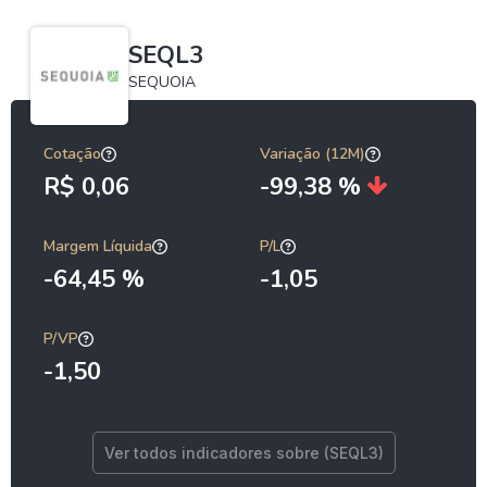
SEQL3
SEQUOIA
Cotação
Variação (12M)
R$ 0,06
-99,38 %
Margem Líquida
P/L
-64,45 %
-1,05
P/VP
-1,50
Ver todos indicadores sobre (SEQL3)