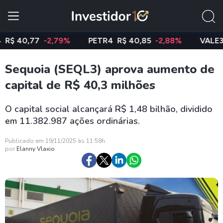
40,77
-2,79%
PETR4
R$ 40,85
-2,88%
VALE3
R$ 
Sequoia (SEQL3) aprova aumento de
capital de R$ 40,3 milhões
O capital social alcançará R$ 1,48 bilhão, dividido
em 11.382.987 ações ordinárias.
Publicado em 19/11/2025 às 11:58h
por
Elanny Vlaxio