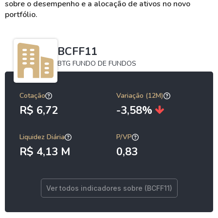
sobre o desempenho e a alocação de ativos no novo
portfólio.
BCFF11
BTG FUNDO DE FUNDOS
Cotação
Variação (12M)
R$ 6,72
-3,58%
Liquidez Diária
P/VP
R$ 4,13 M
0,83
Ver todos indicadores sobre (BCFF11)