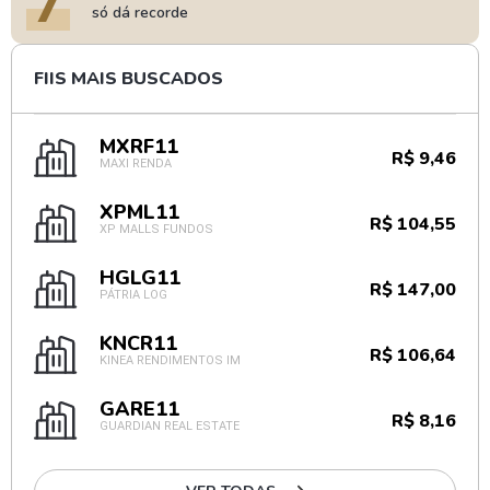
7
só dá recorde
FIIS MAIS BUSCADOS
MXRF11
R$ 9,46
MAXI RENDA
XPML11
R$ 104,55
XP MALLS FUNDOS
HGLG11
R$ 147,00
PÁTRIA LOG
KNCR11
R$ 106,64
KINEA RENDIMENTOS IM
GARE11
R$ 8,16
GUARDIAN REAL ESTATE