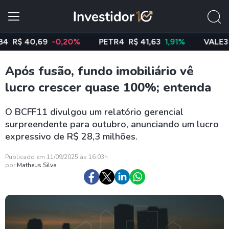
 40,69
-0,20%
PETR4
R$ 41,63
1,91%
VALE3
R$ 75
Após fusão, fundo imobiliário vê
lucro crescer quase 100%; entenda
O BCFF11 divulgou um relatório gerencial
surpreendente para outubro, anunciando um lucro
expressivo de R$ 28,3 milhões.
Publicado em 11/09/2025 às 16:03h
por
Matheus Silva