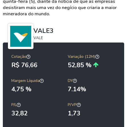
quinta-feira (5), diante da notícia de que as empresas
desistiram mais uma vez do negício que criaria a maior
mineradora do mundo.
VALE3
VALE
Cotação
Variação (12M)
R$ 76,66
52,85 %
Margem Líquida
DY
4,75 %
7.14%
P/L
P/VP
32,82
1,73