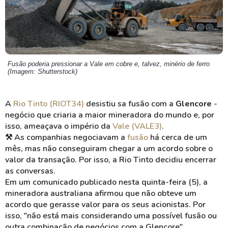
Fusão poderia pressionar a Vale em cobre e, talvez, minério de ferro
(Imagem: Shutterstock)
A
Rio Tinto (RIOT34)
desistiu sa fusão com a
Glencore
-
negócio que criaria a maior mineradora do mundo e, por
isso, ameaçava o império da
Vale (VALE3)
.
⚒️
As companhias negociavam a
fusão
há cerca de um
mês, mas não conseguiram chegar a um acordo sobre o
valor da transação. Por isso, a Rio Tinto decidiu encerrar
as conversas.
Em um comunicado publicado nesta quinta-feira (5), a
mineradora australiana afirmou que não obteve um
acordo que gerasse valor para os seus acionistas. Por
isso, "não está mais considerando uma possível fusão ou
outra combinação de negócios com a Glencore".