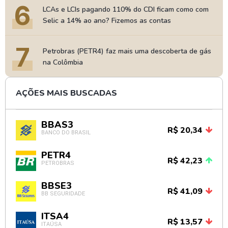
6
LCAs e LCIs pagando 110% do CDI ficam como com
Selic a 14% ao ano? Fizemos as contas
7
Petrobras (PETR4) faz mais uma descoberta de gás
na Colômbia
AÇÕES MAIS BUSCADAS
BBAS3
R$ 20,34
BANCO DO BRASIL
PETR4
R$ 42,23
PETROBRAS
BBSE3
R$ 41,09
BB SEGURIDADE
ITSA4
R$ 13,57
ITAÚSA