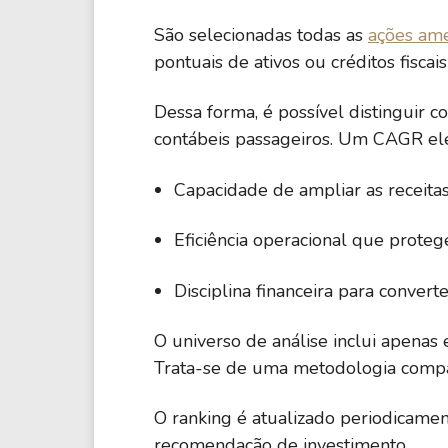
LPLA
16,97%
LPL Financial Holdings Inc.
São selecionadas todas as
ações ame
pontuais de ativos ou créditos fisca
SAN
14,64
Banco Santander SA ADR
Dessa forma, é possível distinguir
contábeis passageiros. Um CAGR e
WRB
13,49%
WR Berkley Corp.
Capacidade de ampliar as receitas
MA
Eficiência operacional que proteg
13,35%
Mastercard Incorporated
Disciplina financeira para convert
MSCI
13,34%
MSCI Inc.
O universo de análise inclui apenas 
Trata-se de uma metodologia comp
BSBR
13,30%
Banco Santander Brasil SA ADR
O ranking é atualizado periodicame
recomendação de investimento.