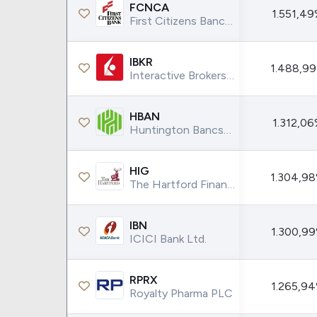
Weg
XPLG11
FCNCA
1.551,4
First Citizens BancShares Inc.
Klabin
KNRI11
Petrobrás
KNCR11
IBKR
1.488,9
Ver todos
Ver todos
Interactive Brokers Group Inc.
HBAN
1.312,0
Huntington Bancshares Incorporated
HIG
1.304,9
The Hartford Financial Services Group Inc.
IBN
1.300,9
ICICI Bank Ltd.
RPRX
1.265,9
Royalty Pharma PLC