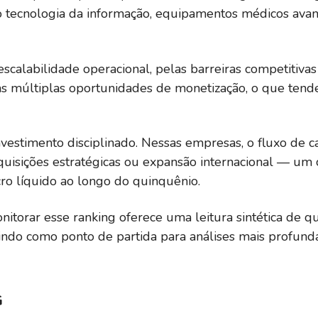
 tecnologia da informação, equipamentos médicos avanç
%
8,31
0,76
22,02
scalabilidade operacional, pelas barreiras competitiv
las múltiplas oportunidades de monetização, o que tend
%
23,51
5,65
26,73
nvestimento disciplinado. Nessas empresas, o fluxo de c
uisições estratégicas ou expansão internacional — um c
12,41
2,18
27,28
cro líquido ao longo do quinquênio.
onitorar esse ranking oferece uma leitura sintética de 
9,59
2,40
16,95
vindo como ponto de partida para análises mais profun
7,50
1,46
24,4
G