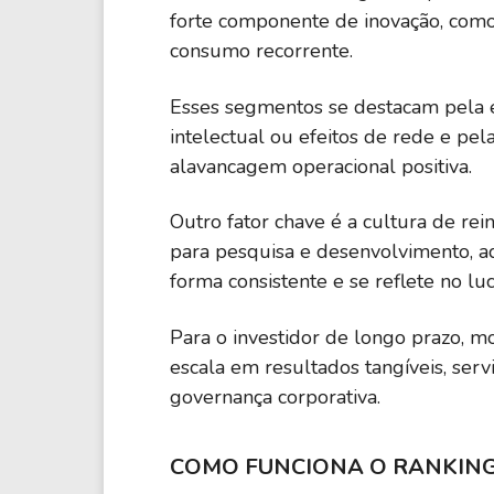
Aon PLC
forte componente de inovação, como
consumo recorrente.
DB
24,56
Deutsche Bank AG
Esses segmentos se destacam pela e
intelectual ou efeitos de rede e pe
CBOE
alavancagem operacional positiva.
20,66
Cboe Global Markets Inc.
Outro fator chave é a cultura de rei
BBVA
para pesquisa e desenvolvimento, aq
18,85%
Banco Bilbao Vizcaya Argentaria S.A.
forma consistente e se reflete no lu
TRV
Para o investidor de longo prazo, m
17,79%
The Travelers Companies Inc.
escala em resultados tangíveis, ser
governança corporativa.
ACGL
17,52%
Arch Capital Group Ltd.
COMO FUNCIONA O RANKIN