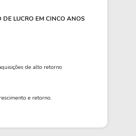
%
Financeiro
75,82 B
 DE LUCRO EM CINCO ANOS
%
Financeiro
64,91 B
9%
Financeiro
182,26 B
aquisições de alto retorno
0%
Financeiro
107,30 B
crescimento e retorno.
%
Financeiro
164,81 B
%
Financeiro
365,06 B