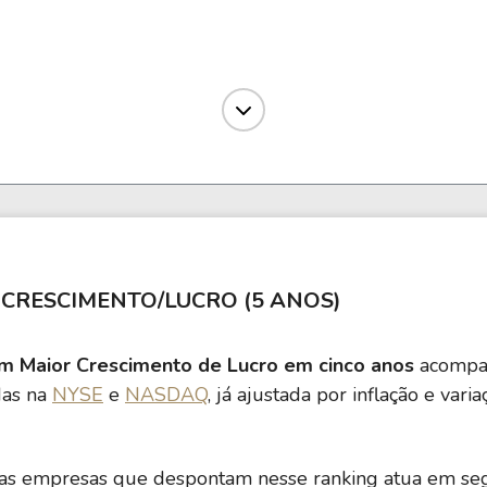
5,78
2,20
17,96
%
8,68
1,45
23,3
%
9,80
2,53
27,17
CRESCIMENTO/LUCRO (5 ANOS)
23,76
2,90
40,6
m Maior Crescimento de Lucro em cinco anos
acompan
das na
NYSE
e
NASDAQ
, já ajustada por inflação e var
%
10,62
3,62
12,85
das empresas que despontam nesse ranking atua em s
19,71
7,94
22,27