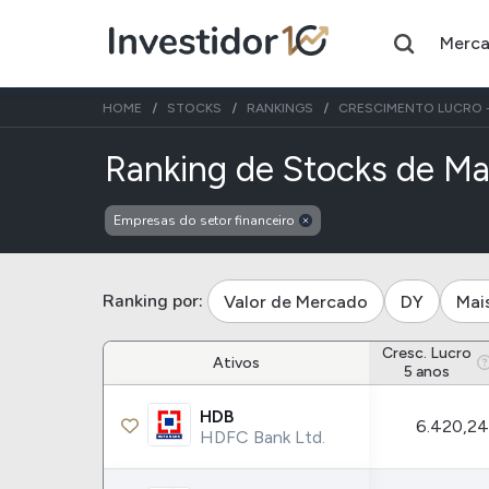
Merc
HOME
STOCKS
RANKINGS
CRESCIMENTO LUCRO -
Ranking de Stocks de Ma
Empresas do setor financeiro
Assuntos do momento
Índice
Ação
Ibovespa
Petrobras
Ranking por:
Valor de Mercado
DY
Mai
Ações
FIIs
Cresc. Lucro
Ativos
5 anos
Taesa
XPML11
HDB
6.420,2
Itausa
RECR11
HDFC Bank Ltd.
Ambev
HGLG11