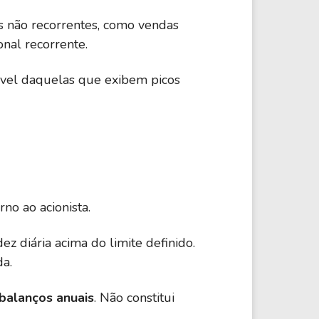
%
Financeiro
28,15 B
s não recorrentes, como vendas
onal recorrente.
0%
Financeiro
212,67 B
ável daquelas que exibem picos
%
Financeiro
28,63 B
4%
Financeiro
503,55 B
rno ao acionista.
4%
Financeiro
42,11 B
z diária acima do limite definido.
a.
%
Financeiro
41,71 B
 balanços anuais
. Não constitui