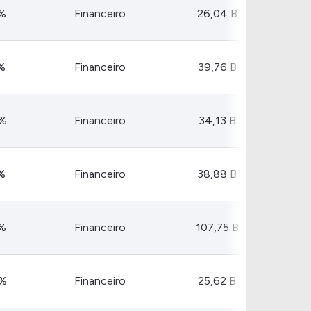
Comparador de Ativos
%
Financeiro
26,04 B
As Ações Mais Buscadas
Guia do Iniciante
%
Financeiro
39,76 B
7%
Financeiro
34,13 B
%
Financeiro
38,88 B
%
Financeiro
107,75 B
0%
Financeiro
25,62 B