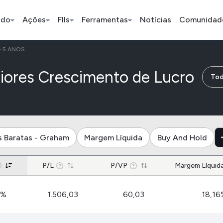
ado
Ações
FIIs
Ferramentas
Notícias
Comunidad
 5 ANOS
Pe
de e
iores Crescimento de Lucro
Tod
Ação
BDR
FII
Bradesco
JBS
TRXF11
s Baratas - Graham
Margem Líquida
Buy And Hold
ETFs
Stocks
Criptomo
P/L
P/VP
Margem Líquid
BOVA11
Tesla
Bitcoin
4%
1.506,03
60,03
18,16
IVVB11
Apple
Ethereum
SMAL11
Amazon
Binance C