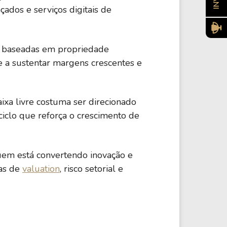
ados e serviços digitais de
%
Financeiro
69,93 B
as baseadas em propriedade
e a sustentar margens crescentes e
%
Financeiro
31,81 B
aixa livre costuma ser direcionado
iclo que reforça o crescimento de
%
Financeiro
160,40 B
quem está convertendo inovação e
%
Financeiro
79,65 B
das de
valuation
, risco setorial e
4%
Financeiro
35,17 B