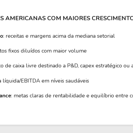
9,41
1,30
35,32
ES AMERICANAS COM MAIORES CRESCIMENTO
41,35
2,73
9,96
do
: receitas e margens acima da mediana setorial
stos fixos diluídos com maior volume
18,05
3,64
38,7
uxo de caixa livre destinado a P&D, capex estratégico ou 
17,04
2,37
29,9
da líquida/EBITDA em níveis saudáveis
ance
: metas claras de rentabilidade e equilíbrio entre 
15,67
1,64
27,59
16,37
1,85
30,81