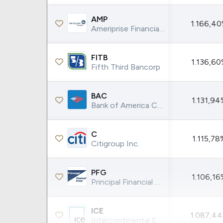
AMP
1.166,4
Ameriprise Financial Inc.
FITB
1.136,6
Fifth Third Bancorp
BAC
1.131,9
Bank of America Corporation
C
1.115,78
Citigroup Inc.
PFG
1.106,1
Principal Financial Group Inc.
ICE
1.087,4
Intercontinental Exchange Inc.