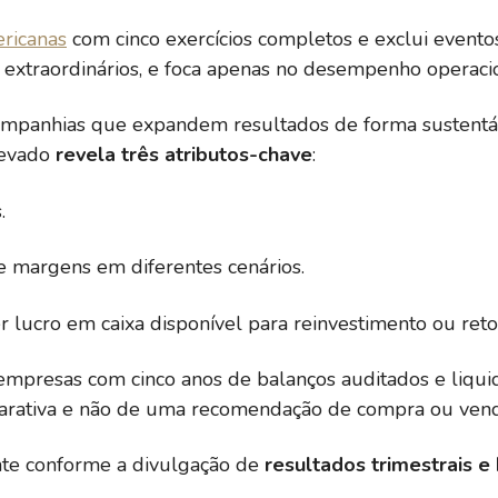
27,96
4,89
5,13
ricanas
com cinco exercícios completos e exclui evento
is extraordinários, e foca apenas no desempenho operaci
%
11,26
1,59
27,0
 companhias que expandem resultados de forma sustent
levado
revela três atributos-chave
:
14,87
2,81
10,69
.
e margens em diferentes cenários.
30,97
89,82
46,3
er lucro em caixa disponível para reinvestimento ou reto
31,01
-15,66
40,7
empresas com cinco anos de balanços auditados e liquide
arativa e não de uma recomendação de compra ou vend
43,24
1,69
5,12
nte conforme a divulgação de
resultados trimestrais e