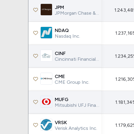
JPM
1.243,4
JPMorgan Chase & Co.
NDAQ
1.237,1
Nasdaq Inc.
CINF
1.234,2
Cincinnati Financial Corporation
CME
1.216,3
CME Group Inc.
MUFG
1.181,3
Mitsubishi UFJ Financial Group Inc.
VRSK
1.179,6
Verisk Analytics Inc.