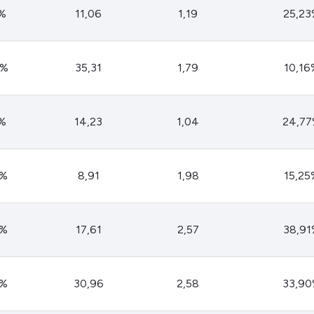
HASH11
Google
Dogecoin
9%
11,06
1,19
25,23
GOLD11
Meta
Solana
XINA11
Coca-Cola
Cardano
9%
35,31
1,79
10,16
Ver todos
Ver todos
Ver todos
6%
14,23
1,04
24,7
8%
8,91
1,98
15,25
9%
17,61
2,57
38,91
4%
30,96
2,58
33,9