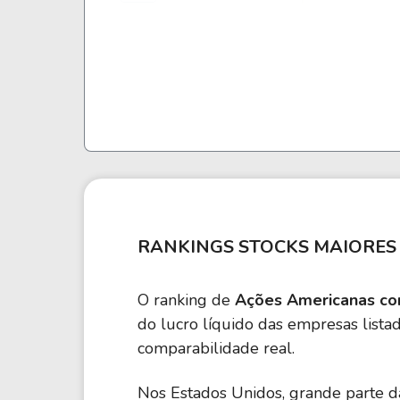
ALL
52,02%
Allstate Corp.
FIS
44,97
Fidelity National Information Services Inc.
DFS
36,66
Discover Financial Services
RANKINGS STOCKS MAIORES 
TW
31,66%
Tradeweb Markets Inc.
O ranking de
Ações Americanas co
do lucro líquido das empresas lista
PGR
28,40
The Progressive Corp.
comparabilidade real.
AON
Nos Estados Unidos, grande parte 
25,54%