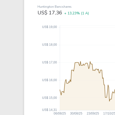
Weg
XPLG11
Huntington Bancshares
Klabin
KNRI11
US$ 17,36
+ 13,23%
(1 A)
Petrobrás
KNCR11
Ver todos
Ver todos