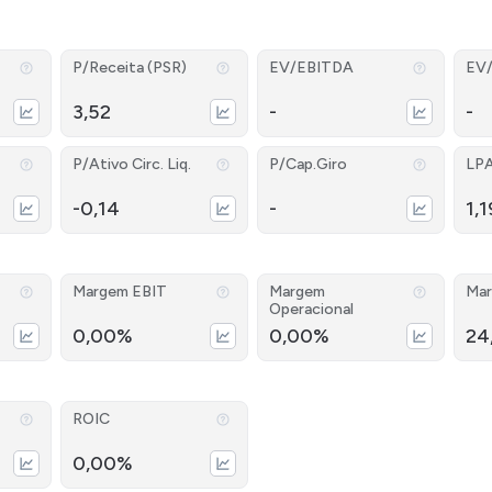
P/Receita (PSR)
EV/EBITDA
EV
3,52
-
-
P/Ativo Circ. Liq.
P/Cap.Giro
LP
-0,14
-
1,1
Margem EBIT
Margem
Mar
Operacional
0,00%
0,00%
24
ROIC
0,00%