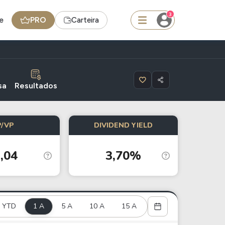
3
e
PRO
Carteira
squisar
sa
Resultados
FII
P/VP
DIVIDEND YIELD
TRXF11
,04
3,70%
edas
Ideias
Agenda de Dividendos
Radar do Dividendo Inteligente
YTD
1 A
5 A
10 A
15 A
oin - BNB
Carteiras Recomendadas