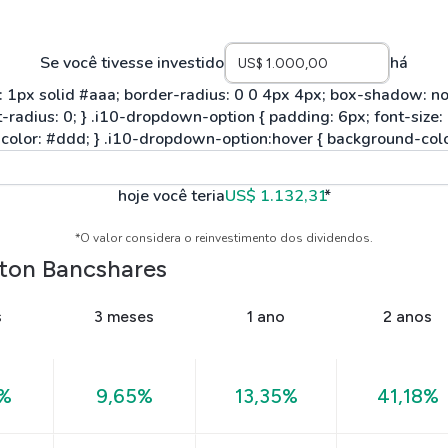
Se você tivesse investido
há
hoje você teria
US$ 1.132,31
*
*O valor considera o reinvestimento dos dividendos.
ton Bancshares
s
3 meses
1 ano
2 anos
4%
9,65%
13,35%
41,18%