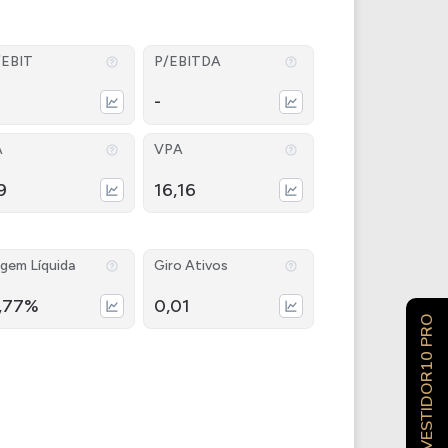
/EBIT
P/EBITDA
-
A
VPA
9
16,16
gem Líquida
Giro Ativos
,77%
0,01
INVESTIDOR10 PRO