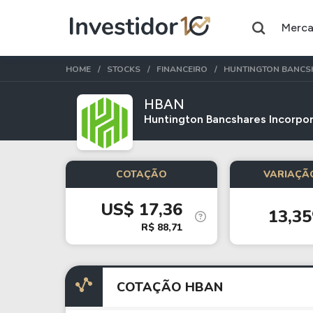
Merc
HOME
STOCKS
FINANCEIRO
HUNTINGTON BANCS
HBAN
Huntington Bancshares Incorpo
Assuntos do momento
Índice
Índice
COTAÇÃO
VARIAÇÃO
Ibovespa
Selic
US$ 17,36
13,3
Ações
FIIs
R$ 88,71
Taesa
XPML11
Itausa
RECR11
COTAÇÃO HBAN
Ambev
HGLG11