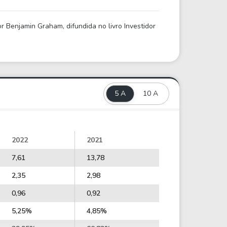
 Benjamin Graham, difundida no livro Investidor
5 A
10 A
2022
2021
7,61
13,78
2,35
2,98
0,96
0,92
5,25%
4,85%