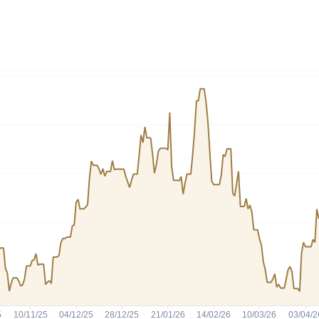
HASH11
Google
Dogecoin
GOLD11
Meta
Solana
XINA11
Coca-Cola
Cardano
Ver todos
Ver todos
Ver todos