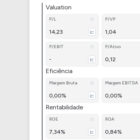
Valuation
P/L
P/VP
14,23
1,04
P/EBIT
P/Ativo
-
0,12
Eficiência
Margem Bruta
Margem EBITDA
0,00%
0,00%
Rentabilidade
ROE
ROA
7,34%
0,84%