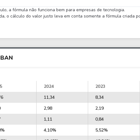
lculo, a fórmula não funciona bem para empresas de tecnologia.
 o cálculo do valor justo leva em conta somente a fórmula criada por
HBAN
5
2024
2023
76
11,34
8,34
0
2,98
2,19
7
1,11
0,84
8%
4,10%
5,52%