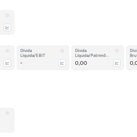
Dívida
Dívida
Dív
Líquida/EBIT
Líquida/Patrimôni
Bru
o
-
0,00
0,