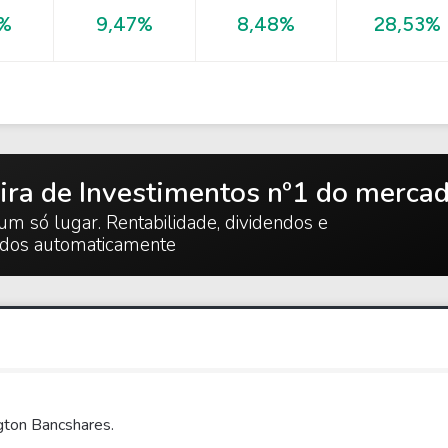
28,53%
4%
9,47%
8,48%
ira de Investimentos nº1 do merca
um só lugar. Rentabilidade, dividendos e
ados automaticamente
gton Bancshares.