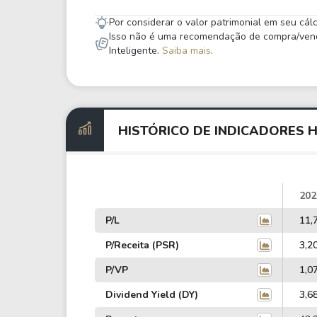
Por considerar o valor patrimonial em seu cá
Isso não é uma recomendação de compra/venda,
Inteligente.
Saiba mais
.
HISTÓRICO DE INDICADORES 
202
P/L
11,
P/Receita (PSR)
3,2
P/VP
1,0
Dividend Yield (DY)
3,6