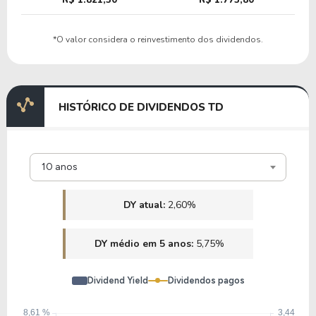
8,31
0,76
9,09%
2,37%
U
*O valor considera o reinvestimento dos dividendos.
DB
12,00
1,44
12,03%
3,30%
U
HISTÓRICO DE DIVIDENDOS TD
USB
10 anos
12,49
1,34
10,74%
4,48%
U
PRU
DY atual:
2,60%
18,05
3,64
20,15%
1,12%
U
DY médio em 5 anos:
5,75%
SCHW
Dividend Yield
Dividendos pagos