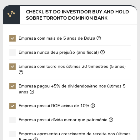
Margem EBITDA
14,26%
13,63%
CHECKLIST DO INVESTIDOR BUY AND HOLD
EV/EBITDA
245,48
259,39
SOBRE TORONTO DOMINION BANK
EV/EBIT
285,26
298,31
P/EBITDA
34,95
38,41
Empresa com mais de 5 anos de Bolsa
P/EBIT
38,30
47,04
Empresa nunca deu prejuízo (ano fiscal)
P/Ativo
0,41
0,22
Empresa com lucro nos últimos 20 trimestres (5 anos)
VPA
13,77
12,50
LPA
2,22
1,02
Empresa pagou +5% de dividendos/ano nos últimos 5
Giro de Ativos
0,01
0,01
anos
ROE
16,10%
8,12%
Empresa possui ROE acima de 10%
ROIC
0,00%
0,00%
Empresa possui dívida menor que patrimônio
ROA
0,98%
0,45%
Dívida Líquida / Patrimônio
-0,85
-0,23
Empresa apresentou crescimento de receita nos últimos
5 anos