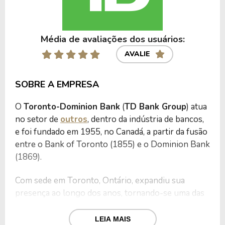
Média de avaliações dos usuários:
AVALIE
SOBRE A EMPRESA
O
Toronto-Dominion Bank
(
TD Bank Group
) atua
no setor de
outros
, dentro da indústria de bancos,
e foi fundado em 1955, no Canadá, a partir da fusão
entre o Bank of Toronto (1855) e o Dominion Bank
(1869).
Com sede em Toronto, Ontário, expandiu sua
presença ao longo dos anos, tornando-se uma das
maiores instituições financeiras da América do
A instituição oferece uma ampla gama
Norte.
LEIA MAIS