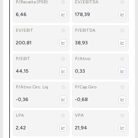
P/Receita (PSR)
EV/EBITDA
6,46
178,39
EV/EBIT
P/EBITDA
200,81
38,93
P/EBIT
P/Ativo
44,15
0,33
P/Ativo Circ. Liq.
P/Cap.Giro
-0,36
-0,68
LPA
VPA
2,42
21,94