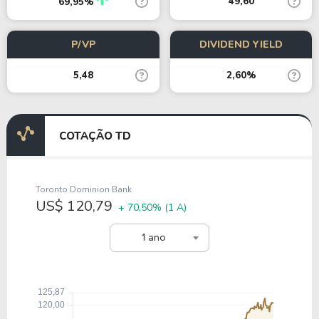
49,60
69,95%
P/VP
DIVIDEND YIELD
5,48
2,60%
COTAÇÃO TD
Toronto Dominion Bank
US$ 120,79
+ 70,50%
(1 A)
1 ano