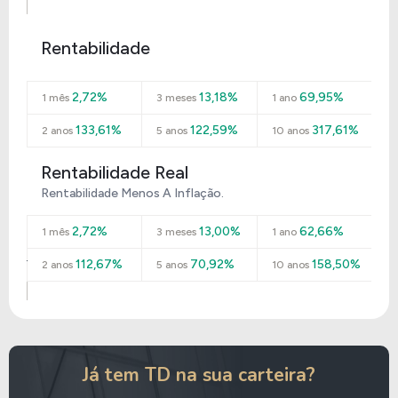
Rentabilidade
2,72%
13,18%
69,95%
1 mês
3 meses
1 ano
133,61%
122,59%
317,61%
2 anos
5 anos
10 anos
Rentabilidade Real
Rentabilidade Menos A Inflação.
2,72%
13,00%
62,66%
1 mês
3 meses
1 ano
112,67%
70,92%
158,50%
2 anos
5 anos
10 anos
Já tem TD na sua carteira?