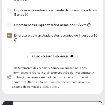
Dívida Líquida / EBITDA
-26,52
-6,27
Empresa apresentou crescimento de lucros nos últimos
Dívida Líquida / EBIT
-30,82
-7,22
5 anos
Dívida Bruta / Patrimônio
0,37
1,77
Empresa possui liquidez diária acima de US$ 2M
Patrimônio / Ativos
0,06
0,06
Empresa é bem avaliada pelos usuários do Investidor10
Passivos / Ativos
0,94
0,94
Liquidez Corrente
0,12
0,17
P/Cap Giro
-0,14
-0,16
RANKING BUY AND HOLD
P/Ativo Circ Líq
-1,29
-2,25
Esta ferramenta de checklist é fornecida apenas para fins
informativos e não constitui recomendação de investimento. A
pontuação baseia-se em parâmetros de mercado, mas não
garante resultados futuros. Para entender como funciona o
sistema de pontuação,
clique aqui
.