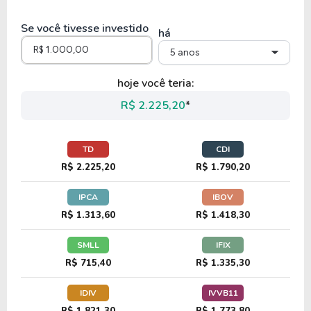
9,41
1,30
13,84%
4,62%
U
Se você tivesse investido
NWG
há
5 anos
43,24
1,69
3,91%
5,94%
U
hoje você teria:
BSBR
R$ 2.225,20
*
8,71
1,09
12,48%
6,57%
U
TD
CDI
BBD
R$ 2.225,20
R$ 1.790,20
IPCA
IBOV
13,34
2,88
21,58%
4,38%
U
R$ 1.313,60
R$ 1.418,30
BSAC
SMLL
IFIX
R$ 715,40
R$ 1.335,30
15,86
1,70
10,72%
1,92%
U
IDIV
IVVB11
MUFG
R$ 1.821,30
R$ 1.773,80