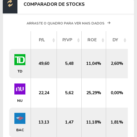
COMPARADOR DE STOCKS
ARRASTE O QUADRO PARA VER MAIS DADOS
V
P/L
P/VP
ROE
DY
M
49,60
5,48
11,04%
2,60%
U
TD
22,24
5,62
25,29%
0,00%
U
NU
13,13
1,47
11,18%
1,81%
U
BAC