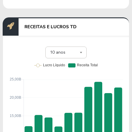
Nos últimos 12 meses a Empresa teve um
faturamento de $ 22,81 Bilhões, que gerou um
lucro no valor de $ 2,97 Bilhões.
RECEITAS E LUCROS TD
Quanto aos seus principais indicadores, a Empresa
possui um P/L de 49,60, um P/VP de 5,48 e nos
últimos 12 meses o dividend yeld da TD ficou em
10 anos
2,60%.
A Empresa é negociada no exterior através do
ticker
TD
.