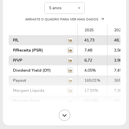
5 anos
ARRASTE O QUADRO PARA VER MAIS DADOS
2025
2024
P/L
41,73
48,75
P/Receita (PSR)
7,48
3,56
P/VP
6,72
3,96
Dividend Yield (DY)
4,05%
7,49%
Payout
169,01%
365,14
Margem Líquida
17,93%
7,30%
Margem Bruta
49,15%
43,63%
Margem Operacional
21,41%
9,27%
Margem EBIT
12,27%
11,86%