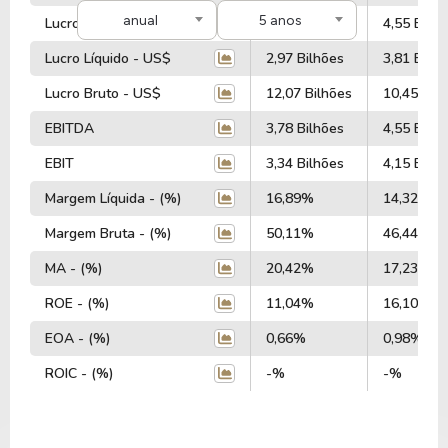
anual
5 anos
Lucro Operacional - US$
3,78 Bilhões
4,55 Bilhõ
Lucro Líquido - US$
2,97 Bilhões
3,81 Bilhõ
Lucro Bruto - US$
12,07 Bilhões
10,45 Bil
EBITDA
3,78 Bilhões
4,55 Bilhõ
EBIT
3,34 Bilhões
4,15 Bilhõ
Margem Líquida - (%)
16,89%
14,32%
Margem Bruta - (%)
50,11%
46,44%
MA - (%)
20,42%
17,23%
ROE - (%)
11,04%
16,10%
EOA - (%)
0,66%
0,98%
ROIC - (%)
-%
-%