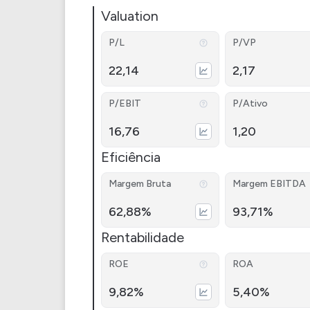
Valuation
P/L
P/VP
22,14
2,17
P/EBIT
P/Ativo
16,76
1,20
Eficiência
Margem Bruta
Margem EBITDA
62,88%
93,71%
Rentabilidade
ROE
ROA
9,82%
5,40%