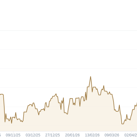
HASH11
Google
Dogecoin
GOLD11
Meta
Solana
XINA11
Coca-Cola
Cardano
Ver todos
Ver todos
Ver todos