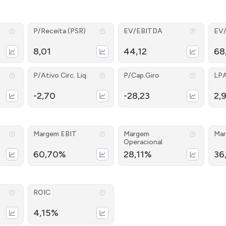
P/Receita (PSR)
EV/EBITDA
EV
8,01
44,12
68
P/Ativo Circ. Liq.
P/Cap.Giro
LP
-2,70
-28,23
2,
Margem EBIT
Margem
Mar
Operacional
60,70%
28,11%
36
ROIC
4,15%