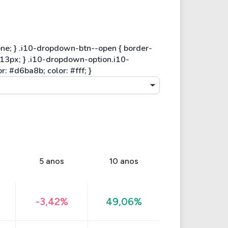
5 anos
10 anos
-3,42%
49,06%