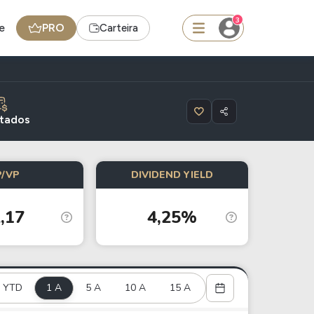
3
e
PRO
Carteira
squisar
ltados
BDR
P/VP
DIVIDEND YIELD
de
SpaceX
,17
4,25%
edas
Ideias
Agenda de Dividendos
Radar do Dividendo Inteligente
YTD
1 A
5 A
10 A
15 A
oin - BNB
Carteiras Recomendadas