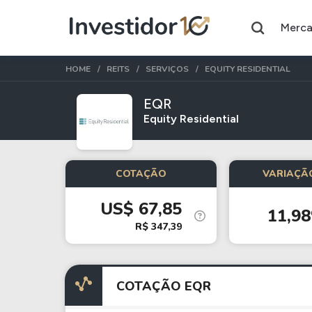
Merc
HOME
REITS
SERVIÇOS
EQUITY RESIDENTIAL
EQR
Equity Residential
Assuntos do momento
Índice
Commodity
COTAÇÃO
VARIAÇÃO
Ibovespa
Petróleo
US$ 67,85
11,9
Ações
FIIs
R$ 347,39
Taesa
XPML11
Itausa
RECR11
COTAÇÃO EQR
Ambev
HGLG11