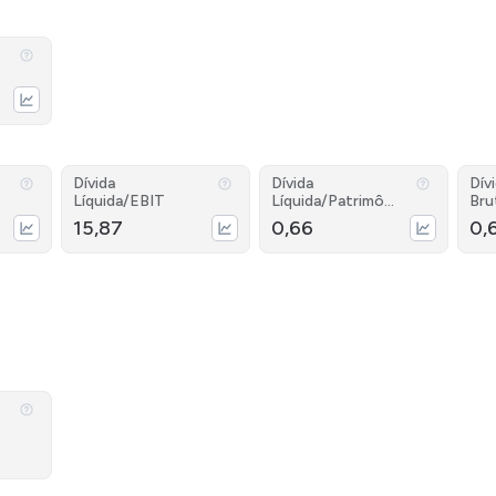
Dívida
Dívida
Dív
Líquida/EBIT
Líquida/Patrimôni
Bru
o
15,87
0,66
0,