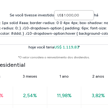
Se você tivesse investido
há
hoje você teria
US$ 1.119,83
*
*O valor considera o reinvestimento dos dividendos.
esidential
s
3 meses
1 ano
2 anos
6%
2,54%
11,98%
3,82%