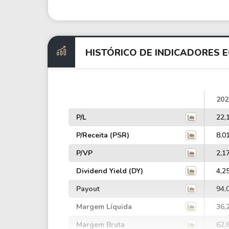
HISTÓRICO DE INDICADORES 
202
P/L
22,
P/Receita (PSR)
8,0
P/VP
2,1
Dividend Yield (DY)
4,2
Payout
94,
Margem Líquida
36,
Margem Bruta
62,