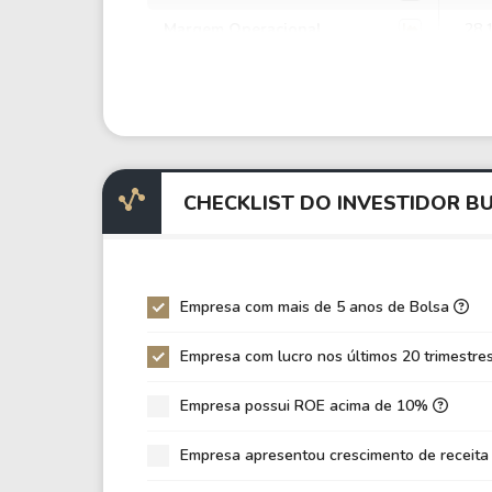
Margem Operacional
28,
Margem EBIT
60,
Margem EBITDA
93,
EV/EBITDA
44,
EV/EBIT
68,
CHECKLIST DO INVESTIDOR B
P/EBITDA
9,9
P/EBIT
16,
P/Ativo
1,2
Empresa com mais de 5 anos de Bolsa
VPA
30,
Empresa com lucro nos últimos 20 trimestre
LPA
2,9
Empresa possui ROE acima de 10%
Giro de Ativos
0,0
ROE
9,8
Empresa apresentou crescimento de receita
ROIC
4,1