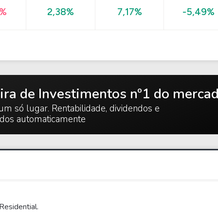
-5,49%
6%
2,38%
7,17%
ira de Investimentos nº1 do merca
um só lugar. Rentabilidade, dividendos e
ados automaticamente
Residential.