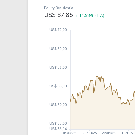
Weg
XPLG11
Equity Residential
Klabin
KNRI11
US$ 67,85
+ 11,98%
(1 A)
Petrobrás
KNCR11
Ver todos
Ver todos