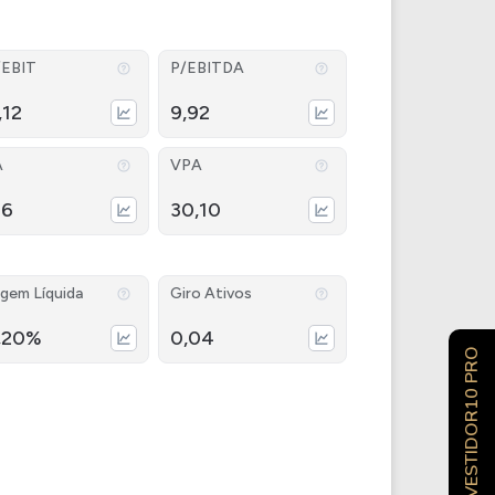
/EBIT
P/EBITDA
,12
9,92
A
VPA
96
30,10
gem Líquida
Giro Ativos
,20%
0,04
INVESTIDOR10 PRO