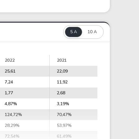
5 A
10 A
2022
2021
25,61
22,09
7,24
11,92
1,77
2,68
4,87%
3,19%
124,72%
70,47%
28,29%
53,97%
72,54%
61,49%