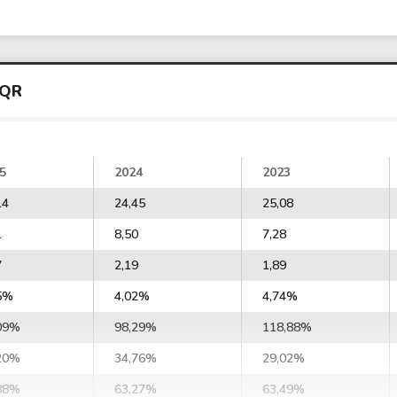
EQR
5
2024
2023
14
24,45
25,08
1
8,50
7,28
7
2,19
1,89
5%
4,02%
4,74%
09%
98,29%
118,88%
20%
34,76%
29,02%
88%
63,27%
63,49%