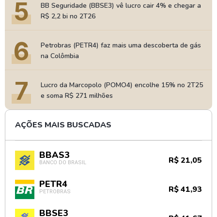
5
BB Seguridade (BBSE3) vê lucro cair 4% e chegar a
R$ 2,2 bi no 2T26
6
Petrobras (PETR4) faz mais uma descoberta de gás
na Colômbia
7
Lucro da Marcopolo (POMO4) encolhe 15% no 2T25
e soma R$ 271 milhões
AÇÕES MAIS BUSCADAS
BBAS3
R$ 21,05
BANCO DO BRASIL
PETR4
R$ 41,93
PETROBRAS
BBSE3