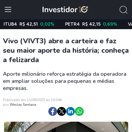
B4
R$ 42,51
0,02%
PETR4
R$ 42,15
0,69%
VALE3
Vivo (VIVT3) abre a carteira e faz
seu maior aporte da história; conheça
a felizarda
Aporte milionário reforça estratégia da operadora
em ampliar soluções para pequenas e médias
empresas.
Publicado em 11/09/2025 às 16:04h
por
Wesley Santana