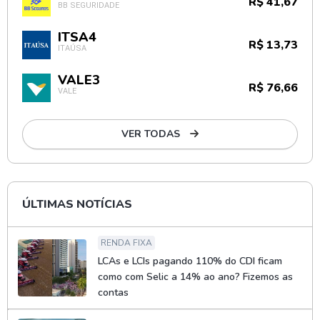
R$ 41,67
BB SEGURIDADE
ITSA4
R$ 13,73
ITAÚSA
VALE3
R$ 76,66
VALE
VER TODAS
ÚLTIMAS NOTÍCIAS
RENDA FIXA
LCAs e LCIs pagando 110% do CDI ficam
como com Selic a 14% ao ano? Fizemos as
contas