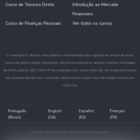
Curso de Tesouro Direto
Introdução ao Mercado
Financeiro
Curso de Finanças Pessoais
Ver todos os cursos
O Investidor10 não tem como objetivo a recomendação e/ou sugestão de compra de ativos.
Nosso site possui caráter meramente informativo e educativo, sempre trazendo informações
de fontes públicas (B3, CVM e RI das empresas, etc.), deste modo, não nos responsabilizamos
por qualquer decisão que o investidor venha a tomar a partir das informações contidas em
nosso site.
Português
English
Español
Français
(Brasil)
(US)
(ES)
(FR)
Copyright © Investidor10. Todos os direitos reservados