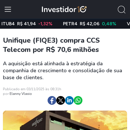
B4
R$ 41,94
-1,32%
PETR4
R$ 42,06
0,48%
VALE3
Unifique (FIQE3) compra CCS
Telecom por R$ 70,6 milhões
A aquisição está alinhada à estratégia da
companhia de crescimento e consolidação de sua
base de clientes.
Publicado em 03/11/2025 às 08:31h
por
Elanny Vlaxio