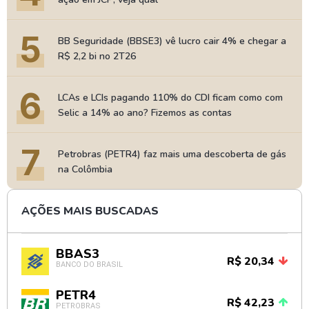
5
BB Seguridade (BBSE3) vê lucro cair 4% e chegar a
R$ 2,2 bi no 2T26
6
LCAs e LCIs pagando 110% do CDI ficam como com
Selic a 14% ao ano? Fizemos as contas
7
Petrobras (PETR4) faz mais uma descoberta de gás
na Colômbia
AÇÕES MAIS BUSCADAS
BBAS3
R$ 20,34
BANCO DO BRASIL
PETR4
R$ 42,23
PETROBRAS