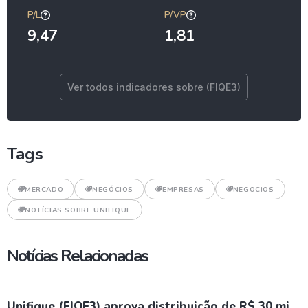
P/L
P/VP
9,47
1,81
Ver todos indicadores sobre (FIQE3)
Tags
MERCADO
NEGÓCIOS
EMPRESAS
NEGOCIOS
NOTÍCIAS SOBRE UNIFIQUE
Notícias Relacionadas
Unifique (FIQE3) aprova distribuição de R$ 30 mi