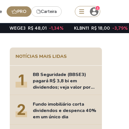
3
e
PRO
Carteira
3
R$ 48,01
-1,34%
KLBN11
R$ 18,00
-3,79%
TAEE11
squisar
NOTÍCIAS MAIS LIDAS
FII
TRXF11
1
BB Seguridade (BBSE3)
pagará R$ 3,8 bi em
dividendos; veja valor por
ação
edas
Ideias
2
Fundo imobiliário corta
Agenda de Dividendos
dividendos e despenca 40%
Radar do Dividendo Inteligente
em um único dia
oin - BNB
Carteiras Recomendadas