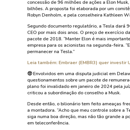
concessão de 96 milhões de ações a Elon Mus
bilhões. A proposta foi elaborada por um comit
Robyn Denholm, e pela conselheira Kathleen W
Segundo documento regulatório, a Tesla dará 9
CEO por mais dois anos. O preço de exercício da
pacote de 2018. “Manter Elon é mais importante
empresa para os acionistas na segunda-feira. “
permanecer na Tesla.”
Leia também: Embraer (EMBR3) quer investir
🤑 Envolvidos em uma disputa judicial em Delaw
questionamentos sobre um pacote de remuneraçã
plano foi invalidado em janeiro de 2024 pela j
criticou a subordinação do conselho a Musk.
Desde então, o bilionário tem feito ameaças fr
a montadora. “Acho que meu controle sobre a Te
siga numa boa direção, mas não tão grande a pon
em teleconferência.