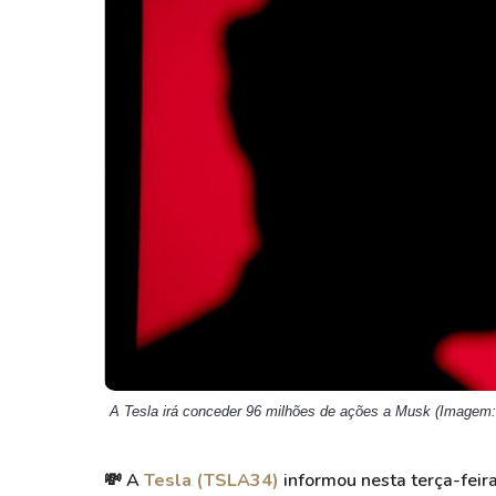
Weg
XPLG11
Klabin
KNRI11
Petrobrás
KNCR11
Ver todos
Ver todos
A Tesla irá conceder 96 milhões de ações a Musk (Imagem:
💸 A
Tesla (TSLA34)
informou nesta terça-feir