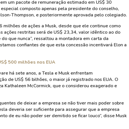
k, em um pacote de remuneração estimado em US$ 30
ê especial composto apenas pela presidente do conselho,
ilson-Thompson, e posteriormente aprovada pelo colegiado.
6 milhões de ações a Musk, desde que ele continue como
s ações restritas será de US$ 23,34, valor idêntico ao do
 do que nunca”, ressaltou a montadora em carta da
Estamos confiantes de que esta concessão incentivará Elon a
 US$ 500 milhões nos EUA
are há sete anos, a Tesla e Musk enfrentam
o de US$ 56 bilhões, o maior já registrado nos EUA. O
uíza Kathaleen McCormick, que o considerou exagerado e
equentes de deixar a empresa se não tiver mais poder sobre
sla deveria ser suficiente para assegurar que a empresa
to de eu não poder ser demitido se ficar louco”, disse Musk