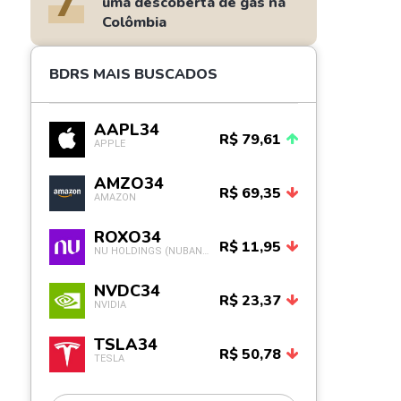
7
uma descoberta de gás na
Colômbia
BDRS MAIS BUSCADOS
AAPL34
R$ 79,61
APPLE
AMZO34
R$ 69,35
AMAZON
ROXO34
R$ 11,95
NU HOLDINGS (NUBANK)
NVDC34
R$ 23,37
NVIDIA
TSLA34
R$ 50,78
TESLA