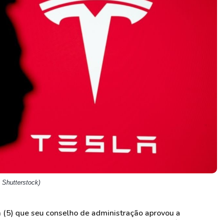
HASH11
Google
Dogecoin
GOLD11
Meta
Solana
XINA11
Coca-Cola
Cardano
Ver todos
Ver todos
Ver todos
 Shutterstock)
a (5) que seu conselho de administração aprovou a