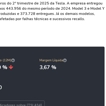
ros do 2º trimestre de 2025 da Tesla. A empresa entregou
aos 443.956 do mesmo período de 2024. Model 3 e Model Y
oduzidas e 373.728 entregues. Já os demais modelos,
etadas por falhas técnicas e sucessivos recalls.
o (12M)
Margem Líquida
40 %
3,67 %
0
dicadores sobre (TSLA34)