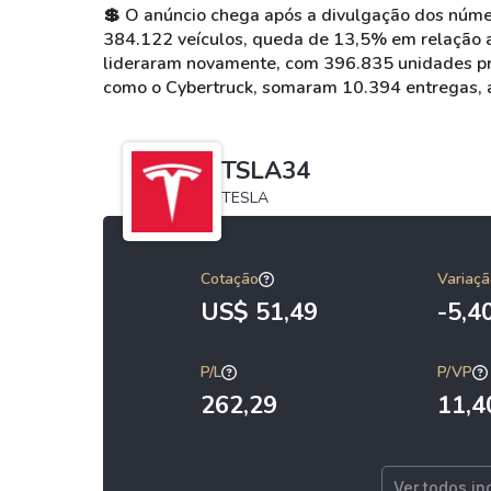
💲 O anúncio chega após a divulgação dos núme
384.122 veículos, queda de 13,5% em relação 
lideraram novamente, com 396.835 unidades pr
como o Cybertruck, somaram 10.394 entregas, af
TSLA34
TESLA
Cotação
Variaçã
US$ 51,49
-5,
P/L
P/VP
262,29
11,4
Ver todos in