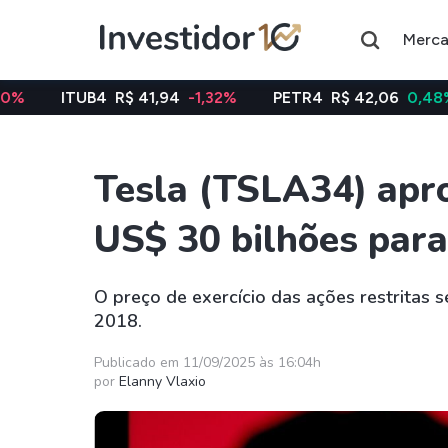
Merc
UB4
R$ 41,94
-1,32%
PETR4
R$ 42,06
0,48%
VALE
Tesla (TSLA34) apro
Assuntos do momento
US$ 30 bilhões par
Índice
Índice
Ibovespa
Selic
O preço de exercício das ações restritas 
2018.
Ações
FIIs
Taesa
XPML11
Publicado em 11/09/2025 às 16:04h
por
Elanny Vlaxio
Itausa
RECR11
Ambev
HGLG11