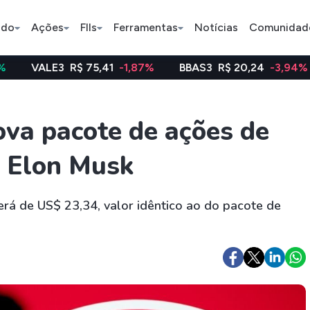
ado
Ações
FIIs
Ferramentas
Notícias
Comunidad
3
R$ 75,41
-1,87%
BBAS3
R$ 20,24
-3,94%
WEGE
Pe
va pacote de ações de
a Elon Musk
Índice
Ação
Ação
Bradesco
Petrobras
Axia
será de US$ 23,34, valor idêntico ao do pacote de
ETFs
Stocks
Criptomo
BOVA11
Tesla
Bitcoin
IVVB11
Apple
Ethereum
SMAL11
Amazon
Binance C