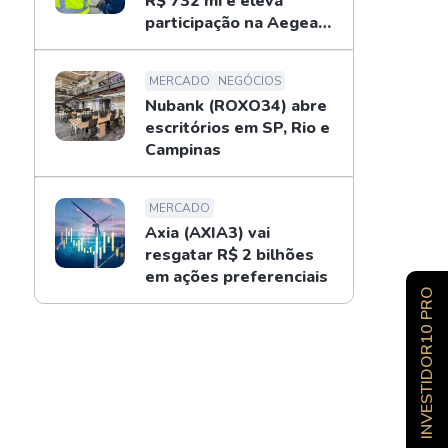
R$ 732 mi e eleva
participação na Aegea
para 14%
MERCADO
NEGÓCIOS
Nubank (ROXO34) abre
escritórios em SP, Rio e
Campinas
MERCADO
Axia (AXIA3) vai
resgatar R$ 2 bilhões
em ações preferenciais
INVESTIDOR10 PRO