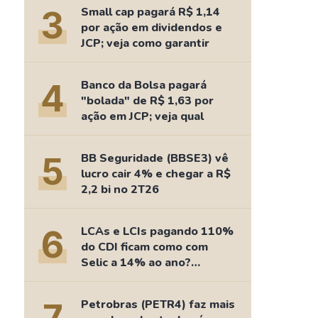
Comparador de Ativos
3
Small cap pagará R$ 1,14
As Ações Mais Buscadas
por ação em dividendos e
JCP; veja como garantir
Guia do Iniciante
4
Banco da Bolsa pagará
"bolada" de R$ 1,63 por
ação em JCP; veja qual
5
BB Seguridade (BBSE3) vê
lucro cair 4% e chegar a R$
2,2 bi no 2T26
6
LCAs e LCIs pagando 110%
do CDI ficam como com
Selic a 14% ao ano?
Fizemos as contas
Petrobras (PETR4) faz mais