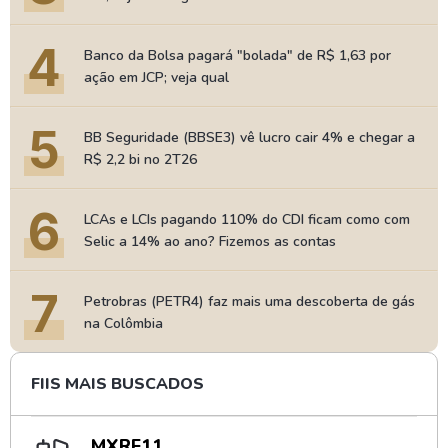
4
Banco da Bolsa pagará "bolada" de R$ 1,63 por
ação em JCP; veja qual
5
BB Seguridade (BBSE3) vê lucro cair 4% e chegar a
R$ 2,2 bi no 2T26
6
LCAs e LCIs pagando 110% do CDI ficam como com
Selic a 14% ao ano? Fizemos as contas
7
Petrobras (PETR4) faz mais uma descoberta de gás
na Colômbia
FIIS MAIS BUSCADOS
MXRF11