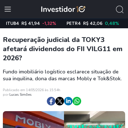
UB4
R$ 41,94
-1,32%
PETR4
R$ 42,06
0,48%
VAL
Recuperação judicial da TOKY3
afetará dividendos do FII VILG11 em
2026?
Fundo imobiliário logístico esclarece situação de
sua inquilina, dona das marcas Mobly e Tok&Stok.
Publicado em 14/05/2026 às 15:54h
por
Lucas Simões