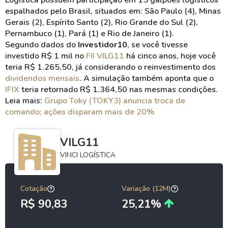
Logística possuem participação em 15 galpões logísticos
espalhados pelo Brasil, situados em: São Paulo (4), Minas
Gerais (2), Espírito Santo (2), Rio Grande do Sul (2),
Pernambuco (1), Pará (1) e Rio de Janeiro (1).
Segundo dados do
Investidor10
, se você tivesse
investido R$ 1 mil no
FII VILG11
há cinco anos, hoje você
teria R$ 1.265,50, já considerando o reinvestimento dos
dividendos mensais
. A simulação também aponta que o
IFIX
teria retornado R$ 1.364,50 nas mesmas condições.
Leia mais:
Grupo Toky (TOKY3) anuncia troca de
comando; ações disparam mais de 20%
VILG11
VINCI LOGÍSTICA
Cotação
Variação (12M)
R$ 90,83
25,21%