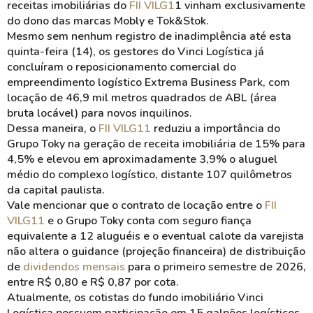
receitas imobiliárias do
FII VILG1
1 vinham exclusivamente
do dono das marcas Mobly e Tok&Stok.
Mesmo sem nenhum registro de inadimplência até esta
quinta-feira (14), os gestores do Vinci Logística já
concluíram o reposicionamento comercial do
empreendimento logístico Extrema Business Park, com
locação de 46,9 mil metros quadrados de ABL (área
bruta locável) para novos inquilinos.
Dessa maneira, o
FII VILG11
reduziu a importância do
Grupo Toky na geração de receita imobiliária de 15% para
4,5% e elevou em aproximadamente 3,9% o aluguel
médio do complexo logístico, distante 107 quilômetros
da capital paulista.
Vale mencionar que o contrato de locação entre o
FII
VILG11
e o Grupo Toky conta com seguro fiança
equivalente a 12 aluguéis e o eventual calote da varejista
não altera o guidance (projeção financeira) de distribuição
de
dividendos mensais
para o primeiro semestre de 2026,
entre R$ 0,80 e R$ 0,87 por cota.
Atualmente, os cotistas do fundo imobiliário Vinci