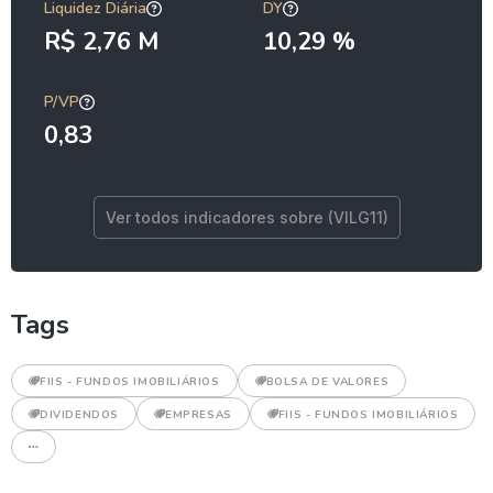
Liquidez Diária
DY
R$ 2,76 M
10,29 %
P/VP
0,83
Ver todos indicadores sobre (VILG11)
Tags
FIIS - FUNDOS IMOBILIÁRIOS
BOLSA DE VALORES
DIVIDENDOS
EMPRESAS
FIIS - FUNDOS IMOBILIÁRIOS