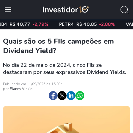
R$ 40,77
-2,79%
PETR4
R$ 40,85
-2,88%
VALE3
Quais são os 5 FIIs campeões em
Dividend Yield?
No dia 22 de maio de 2024, cinco FIIs se
destacaram por seus expressivos Dividend Yields.
Publicado em 11/09/2025 às 16:03h
por
Elanny Vlaxio