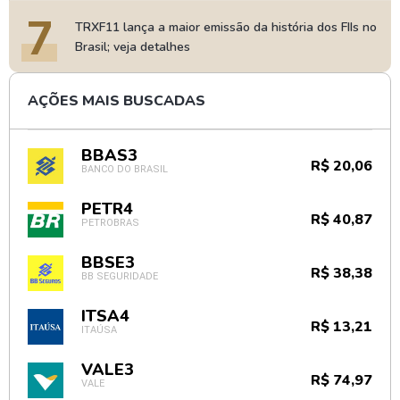
7
TRXF11 lança a maior emissão da história dos FIIs no
Brasil; veja detalhes
AÇÕES MAIS BUSCADAS
BBAS3
R$ 20,06
BANCO DO BRASIL
PETR4
R$ 40,87
PETROBRAS
BBSE3
R$ 38,38
BB SEGURIDADE
ITSA4
R$ 13,21
ITAÚSA
VALE3
R$ 74,97
VALE