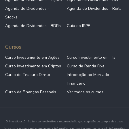
Agenda de Dividendos -
Agenda de Dividendos - Reits
Stocks
Agenda de Dividendos - BDRs
Guia do IRPF
Cursos
Curso Investimento em Ações
Curso Investimento em FIIs
Curso Investimento em Criptos
Curso de Renda Fixa
Curso de Tesouro Direto
Introdução ao Mercado
Financeiro
Curso de Finanças Pessoais
Ver todos os cursos
O Investidor10 não tem como objetivo a recomendação e/ou sugestão de compra de ativos.
Nosso site possui caráter meramente informativo e educativo, sempre trazendo informações