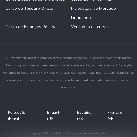
Curso de Tesouro Direto
Introdução ao Mercado
Financeiro
Curso de Finanças Pessoais
Ver todos os cursos
O Investidor10 não tem como objetivo a recomendação e/ou sugestão de compra de ativos.
Nosso site possui caráter meramente informativo e educativo, sempre trazendo informações
de fontes públicas (B3, CVM e RI das empresas, etc.), deste modo, não nos responsabilizamos
por qualquer decisão que o investidor venha a tomar a partir das informações contidas em
nosso site.
Português
English
Español
Français
(Brasil)
(US)
(ES)
(FR)
Copyright © Investidor10. Todos os direitos reservados