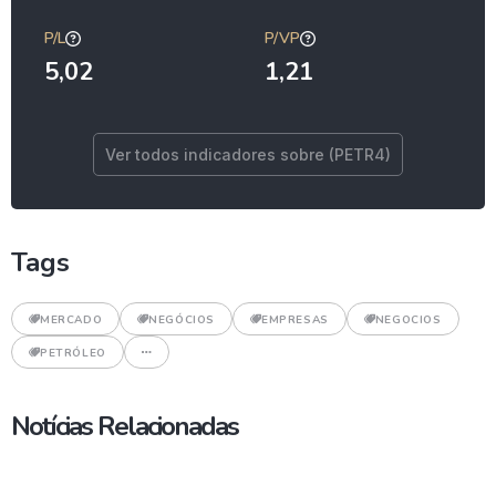
P/L
P/VP
5,02
1,21
Ver todos indicadores sobre (PETR4)
Tags
MERCADO
NEGÓCIOS
EMPRESAS
NEGOCIOS
PETRÓLEO
Notícias Relacionadas