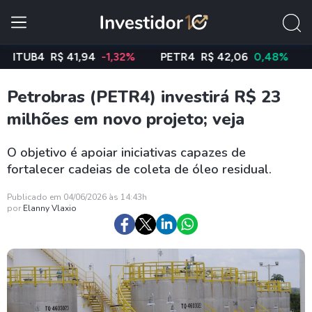
UB4
R$ 41,94
-1,32%
PETR4
R$ 42,06
0,48%
VALE
Petrobras (PETR4) investirá R$ 23
milhões em novo projeto; veja
O objetivo é apoiar iniciativas capazes de
fortalecer cadeias de coleta de óleo residual.
Publicado em 04/06/2026 às 14:43h
por
Elanny Vlaxio