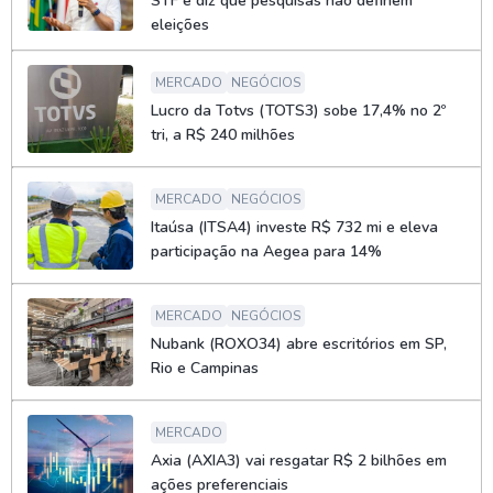
STF e diz que pesquisas não definem
eleições
MERCADO
NEGÓCIOS
Lucro da Totvs (TOTS3) sobe 17,4% no 2º
tri, a R$ 240 milhões
MERCADO
NEGÓCIOS
Itaúsa (ITSA4) investe R$ 732 mi e eleva
participação na Aegea para 14%
MERCADO
NEGÓCIOS
Nubank (ROXO34) abre escritórios em SP,
Rio e Campinas
MERCADO
Axia (AXIA3) vai resgatar R$ 2 bilhões em
ações preferenciais