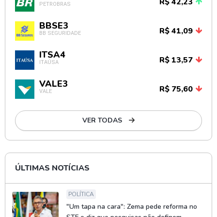
R$ 42,23
PETROBRAS
BBSE3
R$ 41,09
BB SEGURIDADE
ITSA4
R$ 13,57
ITAÚSA
VALE3
R$ 75,60
VALE
VER TODAS
ÚLTIMAS NOTÍCIAS
POLÍTICA
"Um tapa na cara": Zema pede reforma no