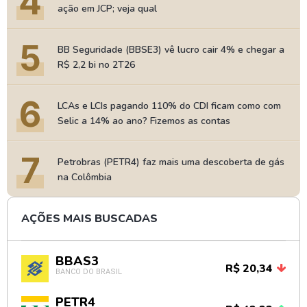
4
ação em JCP; veja qual
5
BB Seguridade (BBSE3) vê lucro cair 4% e chegar a
R$ 2,2 bi no 2T26
6
LCAs e LCIs pagando 110% do CDI ficam como com
Selic a 14% ao ano? Fizemos as contas
7
Petrobras (PETR4) faz mais uma descoberta de gás
na Colômbia
AÇÕES MAIS BUSCADAS
BBAS3
R$ 20,34
BANCO DO BRASIL
PETR4