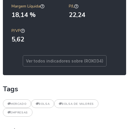
Margem Líquida
P/L
18,14 %
22,24
P/VP
5,62
Ver todos indicadores sobre (ROXO34)
Tags
MERCADO
BOLSA
BOLSA DE VALORES
EMPRESAS