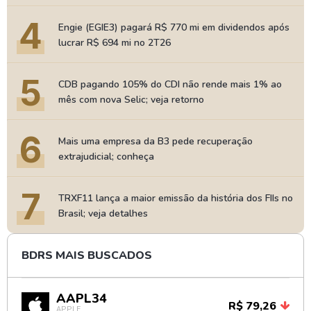
4
Engie (EGIE3) pagará R$ 770 mi em dividendos após
lucrar R$ 694 mi no 2T26
5
CDB pagando 105% do CDI não rende mais 1% ao
mês com nova Selic; veja retorno
6
Mais uma empresa da B3 pede recuperação
extrajudicial; conheça
7
TRXF11 lança a maior emissão da história dos FIIs no
Brasil; veja detalhes
BDRS MAIS BUSCADOS
AAPL34
R$ 79,26
APPLE