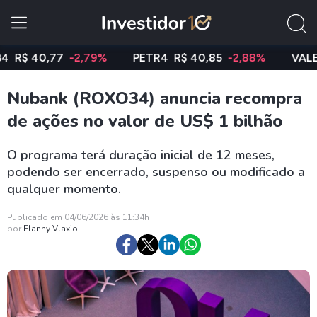
 40,77
-2,79%
PETR4
R$ 40,85
-2,88%
VALE3
R$
Nubank (ROXO34) anuncia recompra
de ações no valor de US$ 1 bilhão
O programa terá duração inicial de 12 meses,
podendo ser encerrado, suspenso ou modificado a
qualquer momento.
Publicado em 04/06/2026 às 11:34h
por
Elanny Vlaxio