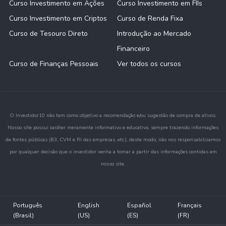
Curso Investimento em Ações
Curso Investimento em FIIs
Curso Investimento em Criptos
Curso de Renda Fixa
Curso de Tesouro Direto
Introdução ao Mercado
Financeiro
Curso de Finanças Pessoais
Ver todos os cursos
O Investidor10 não tem como objetivo a recomendação e/ou sugestão de compra de ativos.
Nosso site possui caráter meramente informativo e educativo, sempre trazendo informações
de fontes públicas (B3, CVM e RI das empresas, etc.), deste modo, não nos responsabilizamos
por qualquer decisão que o investidor venha a tomar a partir das informações contidas em
nosso site.
Português
English
Español
Français
(Brasil)
(US)
(ES)
(FR)