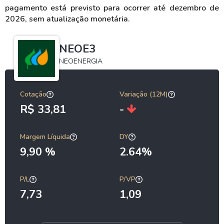
pagamento está previsto para ocorrer até dezembro de
2026, sem atualização monetária.
NEOE3
NEOENERGIA
Cotação
Variação (12M)
R$ 33,81
-
Margem Líquida
DY
9,90 %
2.64%
P/L
P/VP
7,73
1,09