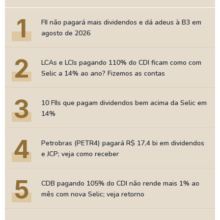
1
FII não pagará mais dividendos e dá adeus à B3 em
agosto de 2026
2
LCAs e LCIs pagando 110% do CDI ficam como com
Selic a 14% ao ano? Fizemos as contas
3
10 FIIs que pagam dividendos bem acima da Selic em
14%
4
Petrobras (PETR4) pagará R$ 17,4 bi em dividendos
e JCP; veja como receber
5
CDB pagando 105% do CDI não rende mais 1% ao
mês com nova Selic; veja retorno