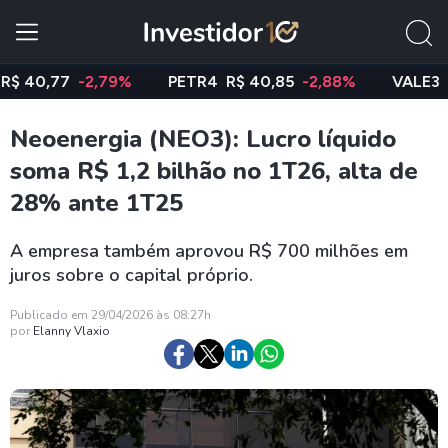
0,77
-2,79%
PETR4
R$ 40,85
-2,88%
VALE3
R$ 74
Neoenergia (NEO3): Lucro líquido
soma R$ 1,2 bilhão no 1T26, alta de
28% ante 1T25
A empresa também aprovou R$ 700 milhões em
juros sobre o capital próprio.
Publicado em 29/04/2026 às 08:27h
por
Elanny Vlaxio