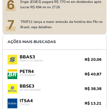
6
Engie (EGIE3) pagará R$ 770 mi em dividendos após
lucrar R$ 694 mi no 2T26
7
TRXF11 lança a maior emissão da história dos FIIs no
Brasil; veja detalhes
AÇÕES MAIS BUSCADAS
BBAS3
R$ 20,06
BANCO DO BRASIL
PETR4
R$ 40,87
PETROBRAS
BBSE3
R$ 38,38
BB SEGURIDADE
ITSA4
R$ 13,21
ITAÚSA