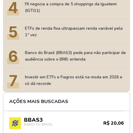
4
FII negocia a compra de 5 shoppings da Iguatemi
(IGTI11)
5
ETFs de renda fixa ultrapassam renda variável pela
1ª vez
6
Banco do Brasil (BBAS3) pede para não participar de
audiência sobre o BRB; entenda
7
Investir em ETFs e Fiagros está na moda em 2026 e
só dá recorde
AÇÕES MAIS BUSCADAS
BBAS3
R$ 20,06
BANCO DO BRASIL