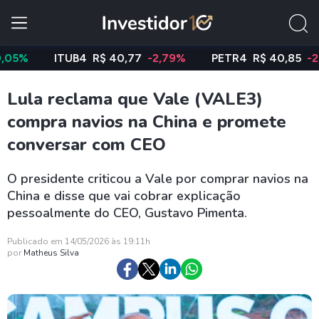
%
ITUB4
R$ 40,77
-2,79%
PETR4
R$ 40,85
-2,88%
Lula reclama que Vale (VALE3)
compra navios na China e promete
conversar com CEO
O presidente criticou a Vale por comprar navios na
China e disse que vai cobrar explicação
pessoalmente do CEO, Gustavo Pimenta.
Publicado em 14/05/2026 às 19:11h
por
Matheus Silva