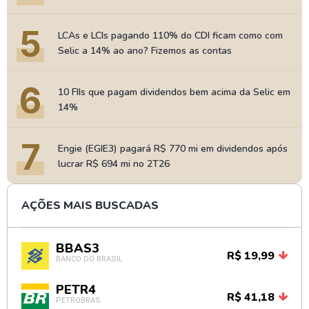
5
LCAs e LCIs pagando 110% do CDI ficam como com
Selic a 14% ao ano? Fizemos as contas
6
10 FIIs que pagam dividendos bem acima da Selic em
14%
7
Engie (EGIE3) pagará R$ 770 mi em dividendos após
lucrar R$ 694 mi no 2T26
AÇÕES MAIS BUSCADAS
BBAS3
R$ 19,99
BANCO DO BRASIL
PETR4
R$ 41,18
PETROBRAS