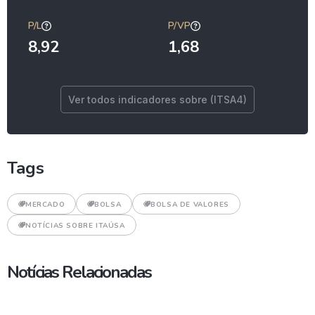
P/L
P/VP
8,92
1,68
Ver todos indicadores sobre (ITSA4)
Tags
MERCADO
BOLSA
BOLSA DE VALORES
NOTÍCIAS SOBRE ITAÚSA
Notícias Relacionadas