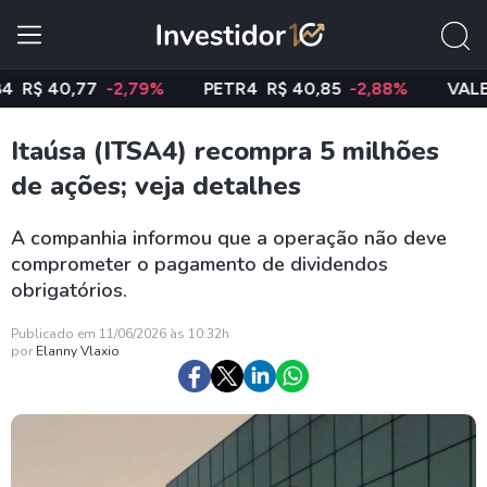
 40,77
-2,79%
PETR4
R$ 40,85
-2,88%
VALE3
R$
Itaúsa (ITSA4) recompra 5 milhões
de ações; veja detalhes
A companhia informou que a operação não deve
comprometer o pagamento de dividendos
obrigatórios.
Publicado em 11/06/2026 às 10:32h
por
Elanny Vlaxio