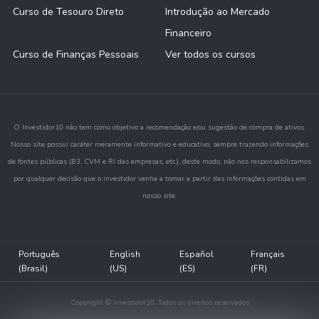
Curso de Tesouro Direto
Introdução ao Mercado
Financeiro
Curso de Finanças Pessoais
Ver todos os cursos
O Investidor10 não tem como objetivo a recomendação e/ou sugestão de compra de ativos.
Nosso site possui caráter meramente informativo e educativo, sempre trazendo informações
de fontes públicas (B3, CVM e RI das empresas, etc.), deste modo, não nos responsabilizamos
por qualquer decisão que o investidor venha a tomar a partir das informações contidas em
nosso site.
Português
English
Español
Français
(Brasil)
(US)
(ES)
(FR)
Copyright © Investidor10. Todos os direitos reservados