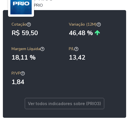
PRIO
Cotação
Variação (12M)
R$ 59,50
46,48 %
Margem Líquida
P/L
18,11 %
13,42
P/VP
1,84
Ver todos indicadores sobre (PRIO3)