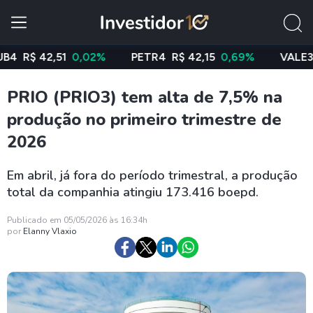
$ 42,51
0,02%
PETR4
R$ 42,15
0,69%
VALE3
R$ 7
PRIO (PRIO3) tem alta de 7,5% na
produção no primeiro trimestre de
2026
Em abril, já fora do período trimestral, a produção
total da companhia atingiu 173.416 boepd.
Publicado em 05/05/2026 às 16:34h
por
Elanny Vlaxio