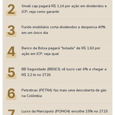
2
Small cap pagará R$ 1,14 por ação em dividendos e
JCP; veja como garantir
3
Fundo imobiliário corta dividendos e despenca 40%
em um único dia
4
Banco da Bolsa pagará "bolada" de R$ 1,63 por
ação em JCP; veja qual
5
BB Seguridade (BBSE3) vê lucro cair 4% e chegar a
R$ 2,2 bi no 2T26
6
Petrobras (PETR4) faz mais uma descoberta de gás
na Colômbia
7
Lucro da Marcopolo (POMO4) encolhe 15% no 2T25