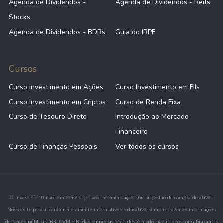
Agenda de Dividendos -
Agenda de Dividendos - Reits
Stocks
Agenda de Dividendos - BDRs
Guia do IRPF
Cursos
Curso Investimento em Ações
Curso Investimento em FIIs
Curso Investimento em Criptos
Curso de Renda Fixa
Curso de Tesouro Direto
Introdução ao Mercado
Financeiro
Curso de Finanças Pessoais
Ver todos os cursos
O Investidor10 não tem como objetivo a recomendação e/ou sugestão de compra de ativos.
Nosso site possui caráter meramente informativo e educativo, sempre trazendo informações
de fontes públicas (B3, CVM e RI das empresas, etc.), deste modo, não nos responsabilizamos