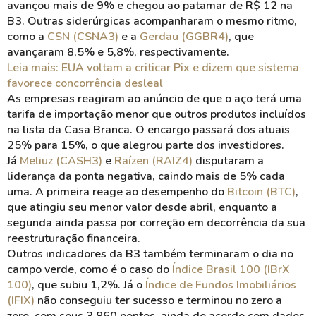
avançou mais de 9% e chegou ao patamar de R$ 12 na
B3. Outras siderúrgicas acompanharam o mesmo ritmo,
como a
CSN (CSNA3)
e a
Gerdau (GGBR4)
, que
avançaram 8,5% e 5,8%, respectivamente.
Leia mais: EUA voltam a criticar Pix e dizem que sistema
favorece concorrência desleal
As empresas reagiram ao anúncio de que o aço terá uma
tarifa de importação menor que outros produtos incluídos
na lista da Casa Branca. O encargo passará dos atuais
25% para 15%, o que alegrou parte dos investidores.
Já
Meliuz (CASH3)
e
Raízen (RAIZ4)
disputaram a
liderança da ponta negativa, caindo mais de 5% cada
uma. A primeira reage ao desempenho do
Bitcoin (BTC)
,
que atingiu seu menor valor desde abril, enquanto a
segunda ainda passa por correção em decorrência da sua
reestruturação financeira.
Outros indicadores da B3 também terminaram o dia no
campo verde, como é o caso do
Índice Brasil 100 (IBrX
100)
, que subiu 1,2%. Já o
Índice de Fundos Imobiliários
(IFIX)
não conseguiu ter sucesso e terminou no zero a