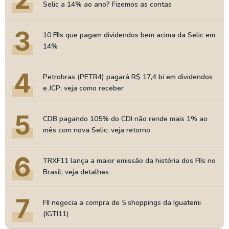
Selic a 14% ao ano? Fizemos as contas
3
10 FIIs que pagam dividendos bem acima da Selic em
14%
4
Petrobras (PETR4) pagará R$ 17,4 bi em dividendos
e JCP; veja como receber
5
CDB pagando 105% do CDI não rende mais 1% ao
mês com nova Selic; veja retorno
6
TRXF11 lança a maior emissão da história dos FIIs no
Brasil; veja detalhes
7
FII negocia a compra de 5 shoppings da Iguatemi
(IGTI11)