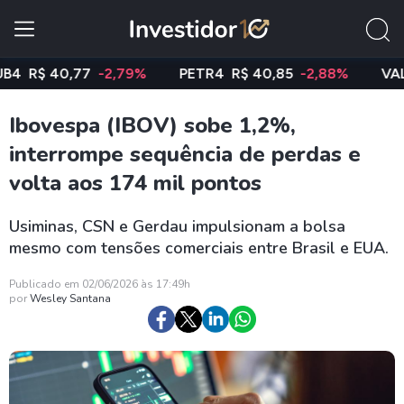
R$ 40,77
-2,79%
PETR4
R$ 40,85
-2,88%
VALE3
Ibovespa (IBOV) sobe 1,2%,
interrompe sequência de perdas e
volta aos 174 mil pontos
Usiminas, CSN e Gerdau impulsionam a bolsa
mesmo com tensões comerciais entre Brasil e EUA.
Publicado em 02/06/2026 às 17:49h
por
Wesley Santana