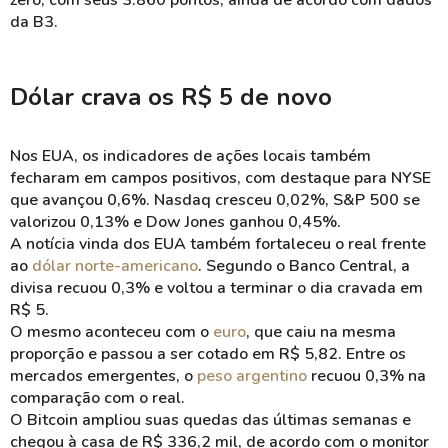
zero, com seus 3.860 pontos, ainda de acordo com dados
da B3.
Dólar crava os R$ 5 de novo
Nos EUA, os indicadores de ações locais também
fecharam em campos positivos, com destaque para NYSE
que avançou 0,6%. Nasdaq cresceu 0,02%, S&P 500 se
valorizou 0,13% e Dow Jones ganhou 0,45%.
A notícia vinda dos EUA também fortaleceu o real frente
ao
dólar norte-americano
. Segundo o Banco Central, a
divisa recuou 0,3% e voltou a terminar o dia cravada em
R$ 5.
O mesmo aconteceu com o
euro
, que caiu na mesma
proporção e passou a ser cotado em R$ 5,82. Entre os
mercados emergentes, o
peso argentino
recuou 0,3% na
comparação com o real.
O Bitcoin ampliou suas quedas das últimas semanas e
chegou à casa de R$ 336,2 mil, de acordo com o monitor