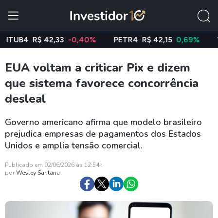
B4
R$ 42,33
-0,40%
PETR4
R$ 42,15
0,69%
VALE
EUA voltam a criticar Pix e dizem
que sistema favorece concorrência
desleal
Governo americano afirma que modelo brasileiro
prejudica empresas de pagamentos dos Estados
Unidos e amplia tensão comercial.
Publicado em 02/06/2026 às 12:54h
por
Wesley Santana