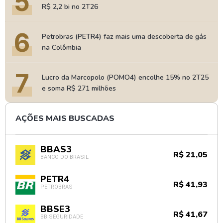
5
R$ 2,2 bi no 2T26
6
Petrobras (PETR4) faz mais uma descoberta de gás
na Colômbia
7
Lucro da Marcopolo (POMO4) encolhe 15% no 2T25
e soma R$ 271 milhões
AÇÕES MAIS BUSCADAS
BBAS3
R$ 21,05
BANCO DO BRASIL
PETR4
R$ 41,93
PETROBRAS
BBSE3
R$ 41,67
BB SEGURIDADE