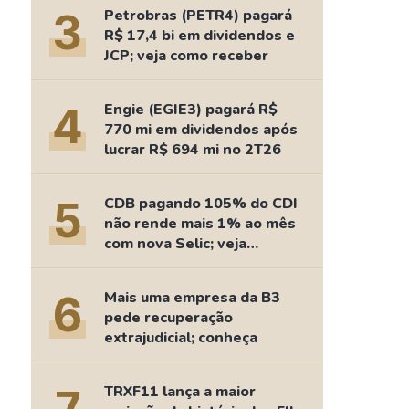
Comparador de Ativos
3
Petrobras (PETR4) pagará
As Ações Mais Buscadas
R$ 17,4 bi em dividendos e
JCP; veja como receber
Guia do Iniciante
4
Engie (EGIE3) pagará R$
770 mi em dividendos após
lucrar R$ 694 mi no 2T26
5
CDB pagando 105% do CDI
não rende mais 1% ao mês
com nova Selic; veja
retorno
6
Mais uma empresa da B3
pede recuperação
extrajudicial; conheça
TRXF11 lança a maior