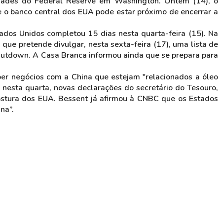
ades do Federal Reserve em Washington. Ontem (14), o
e o banco central dos EUA pode estar próximo de encerrar a
ados Unidos completou 15 dias nesta quarta-feira (15). Na
que pretende divulgar, nesta sexta-feira (17), uma lista de
utdown. A Casa Branca informou ainda que se prepara para
r negócios com a China que estejam "relacionados a óleo
 nesta quarta, novas declarações do secretário do Tesouro,
ostura dos EUA. Bessent já afirmou à CNBC que os Estados
ina”.