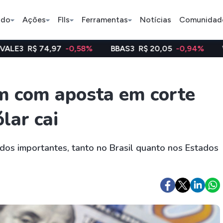
ado
Ações
FIIs
Ferramentas
Notícias
Comunidad
97
-0,58%
BBAS3
R$ 20,05
-0,94%
WEGE3
R$ 48,
Pe
m com aposta em corte
lar cai
Ação
BDR
FII
Bradesco
JBS
TRXF11
dos importantes, tanto no Brasil quanto nos Estados
ETFs
Stocks
Criptomo
BOVA11
Tesla
Bitcoin
IVVB11
Apple
Ethereum
SMAL11
Amazon
Binance C