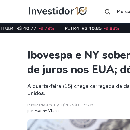
Merc
77
-2,79%
PETR4
R$ 40,85
-2,88%
VALE3
R$ 74,
Ibovespa e NY sobe
Assuntos do momento
de juros nos EUA; dó
Índice
Ação
Ibovespa
Petrobras
A quarta-feira (15) chega carregada de da
Unidos.
Ações
FIIs
Taesa
XPML11
Publicado em 15/10/2025 às 17:50h
por
Elanny Vlaxio
Itausa
RECR11
Ambev
HGLG11