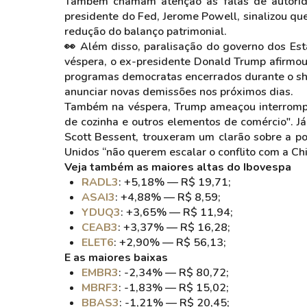
Também chamam atenção as falas de autorid
presidente do Fed, Jerome Powell, sinalizou qu
redução do balanço patrimonial.
👀 Além disso, paralisação do governo dos Est
véspera, o ex-presidente Donald Trump afirmou 
programas democratas encerrados durante o sh
anunciar novas demissões nos próximos dias.
Também na véspera, Trump ameaçou interrompe
de cozinha e outros elementos de comércio". Já
Scott Bessent, trouxeram um clarão sobre a p
Unidos “não querem escalar o conflito com a Ch
Veja também as maiores altas do Ibovespa
RADL3
: +5,18% — R$ 19,71;
ASAI3
: +4,88% — R$ 8,59;
YDUQ3
: +3,65% — R$ 11,94;
CEAB3
: +3,37% — R$ 16,28;
ELET6
: +2,90% — R$ 56,13;
E as maiores baixas
EMBR3
: -2,34% — R$ 80,72;
MBRF3
: -1,83% — R$ 15,02;
BBAS3
: -1,21% — R$ 20,45;