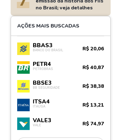
7
emissão da história dos FIIs
no Brasil; veja detalhes
AÇÕES MAIS BUSCADAS
BBAS3
R$ 20,06
BANCO DO BRASIL
PETR4
R$ 40,87
PETROBRAS
BBSE3
R$ 38,38
BB SEGURIDADE
ITSA4
R$ 13,21
ITAÚSA
VALE3
R$ 74,97
VALE