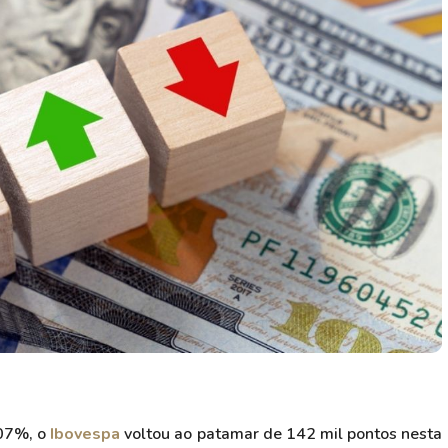
HASH11
Google
Dogecoin
GOLD11
Meta
Solana
XINA11
Coca-Cola
Cardano
Ver todos
Ver todos
Ver todos
,07%, o
Ibovespa
voltou ao patamar de 142 mil pontos nesta