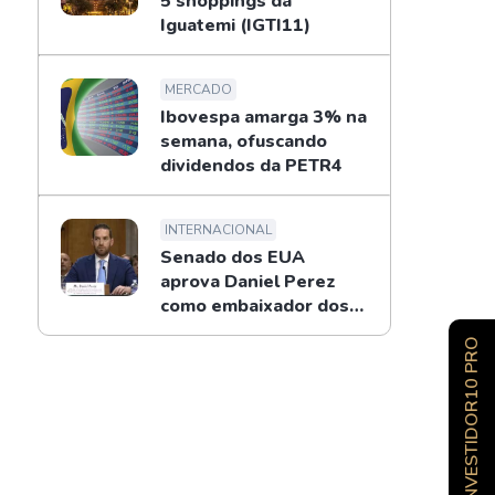
5 shoppings da
Iguatemi (IGTI11)
MERCADO
Ibovespa amarga 3% na
semana, ofuscando
dividendos da PETR4
INTERNACIONAL
Senado dos EUA
aprova Daniel Perez
como embaixador dos
EUA no Brasil
INVESTIDOR10 PRO