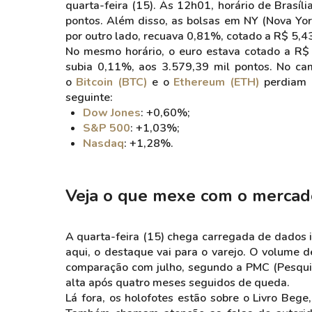
quarta-feira (15). Às 12h01, horário de Brasíli
pontos. Além disso, as bolsas em NY (Nova Yo
por outro lado, recuava 0,81%, cotado a R$ 5,4
No mesmo horário, o euro estava cotado a R$ 
subia 0,11%, aos 3.579,39 mil pontos. No cam
o
Bitcoin (BTC)
e o
Ethereum (ETH)
perdiam 1
seguinte:
Dow Jones
: +0,60%;
S&P 500
: +1,03%;
Nasdaq
: +1,28%.
Veja o que mexe com o mercad
A quarta-feira (15) chega carregada de dados i
aqui, o destaque vai para o varejo. O volume 
comparação com julho, segundo a PMC (Pesquis
alta após quatro meses seguidos de queda.
Lá fora, os holofotes estão sobre o Livro Beg