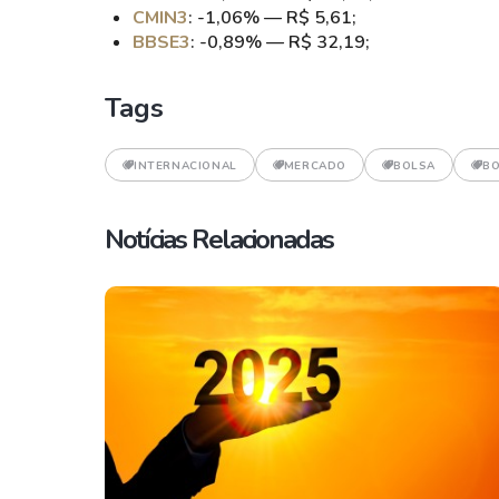
CMIN3
: -1,06% — R$ 5,61;
BBSE3
: -0,89% — R$ 32,19;
Tags
INTERNACIONAL
MERCADO
BOLSA
BO
Notícias Relacionadas