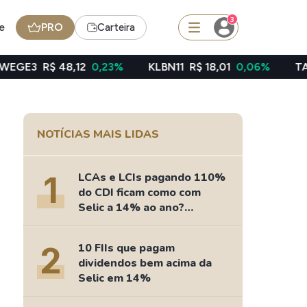
3
e
PRO
Carteira
12
0,23%
KLBN11
R$ 18,01
0,06%
TAEE11
R$ 39,49
squisar
NOTÍCIAS MAIS LIDAS
Ferramenta
Dividendos
1
LCAs e LCIs pagando 110%
do CDI ficam como com
Selic a 14% ao ano?
Fizemos as contas
edas
Ideias
2
10 FIIs que pagam
Agenda de Dividendos
dividendos bem acima da
Radar do Dividendo Inteligente
Selic em 14%
oin - BNB
Carteiras Recomendadas