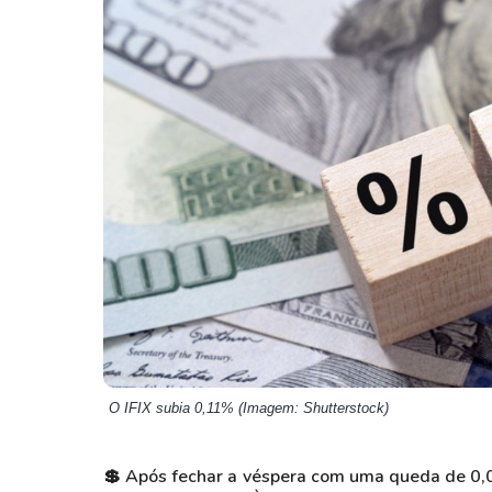
Weg
XPLG11
Klabin
KNRI11
Petrobrás
KNCR11
Ver todos
Ver todos
O IFIX subia 0,11% (Imagem: Shutterstock)
💲 Após fechar a véspera com uma queda de 0