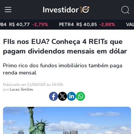
R$ 40,77
-2,79%
PETR4
R$ 40,85
-2,88%
VALE3
FIIs nos EUA? Conheça 4 REITs que
pagam dividendos mensais em dólar
Primo rico dos fundos imobiliários também paga
renda mensal
Publicado em 11/09/2025 às 16:03h
por
Lucas Simões