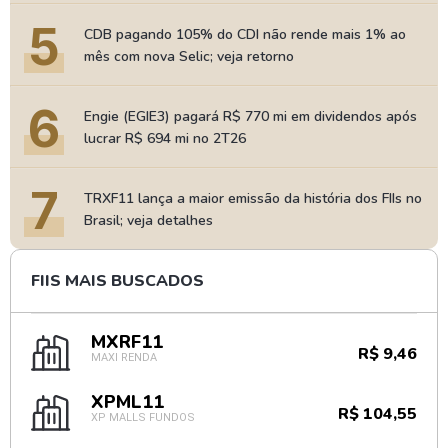
5
CDB pagando 105% do CDI não rende mais 1% ao
mês com nova Selic; veja retorno
6
Engie (EGIE3) pagará R$ 770 mi em dividendos após
lucrar R$ 694 mi no 2T26
7
TRXF11 lança a maior emissão da história dos FIIs no
Brasil; veja detalhes
FIIS MAIS BUSCADOS
MXRF11
R$ 9,46
MAXI RENDA
XPML11
R$ 104,55
XP MALLS FUNDOS