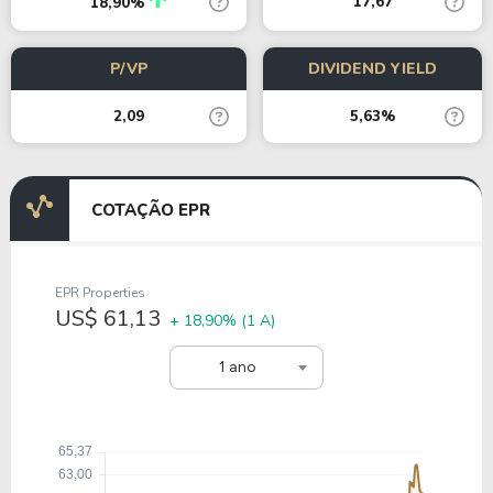
17,67
18,90%
P/VP
DIVIDEND YIELD
2,09
5,63%
COTAÇÃO EPR
EPR Properties
US$ 61,13
+ 18,90%
(1 A)
1 ano