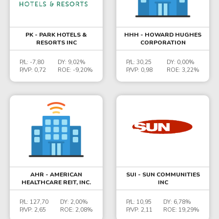
PK - PARK HOTELS &
HHH - HOWARD HUGHES
RESORTS INC
CORPORATION
P/L:
-7,80
DY:
9,02%
P/L:
30,25
DY:
0,00%
P/VP:
0,72
ROE:
-9,20%
P/VP:
0,98
ROE:
3,22%
AHR - AMERICAN
SUI - SUN COMMUNITIES
HEALTHCARE REIT, INC.
INC
P/L:
127,70
DY:
2,00%
P/L:
10,95
DY:
6,78%
P/VP:
2,65
ROE:
2,08%
P/VP:
2,11
ROE:
19,29%