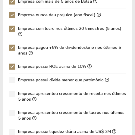
Empresa com mais de 5 anos de Bolsa
P/EBIT
12,05
11,11
Empresa nunca deu prejuízo (ano fiscal)
P/Ativo
0,85
0,54
Empresa com lucro nos últimos 20 trimestres (5 anos)
VPA
30,65
30,57
LPA
3,62
1,92
Empresa pagou +5% de dividendos/ano nos últimos 5
Giro de Ativos
0,03
0,03
anos
ROE
11,80%
6,29%
Empresa possui ROE acima de 10%
ROIC
7,32%
6,76%
Empresa possui dívida menor que patrimônio
ROA
4,82%
2,60%
Dívida Líquida / Patrimônio
1,22
1,22
Empresa apresentou crescimento de receita nos últimos
5 anos
Dívida Líquida / EBITDA
20,64
47,02
Empresa apresentou crescimento de lucros nos últimos
Dívida Líquida / EBIT
30,21
146,46
5 anos
Dívida Bruta / Patrimônio
1,26
1,23
Empresa possui liquidez diária acima de US$ 2M