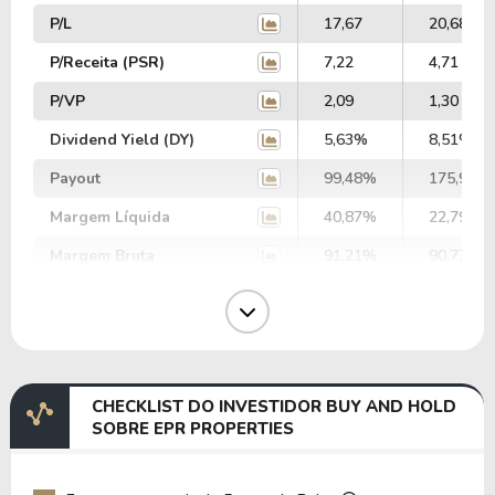
P/L
17,67
20,68
P/Receita (PSR)
7,22
4,71
P/VP
2,09
1,30
Dividend Yield (DY)
5,63%
8,51%
Payout
99,48%
175,99%
Margem Líquida
40,87%
22,79%
Margem Bruta
91,21%
90,77%
Margem Operacional
56,48%
55,22%
Margem EBIT
54,21%
11,81%
Margem EBITDA
79,35%
36,80%
CHECKLIST DO INVESTIDOR BUY AND HOLD
EV/EBITDA
55,96
127,50
SOBRE EPR PROPERTIES
EV/EBIT
81,91
397,17
P/EBITDA
8,49
6,90