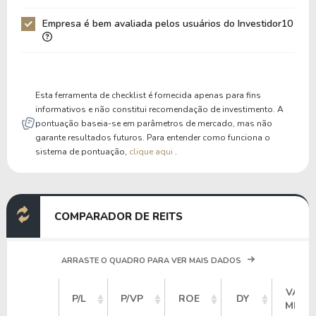
Patrimônio / Ativos
0,41
0,41
Empresa é bem avaliada pelos usuários do Investidor10
Passivos / Ativos
0,59
0,59
Liquidez Corrente
3,87
3,76
P/Cap Giro
7,15
7,98
Esta ferramenta de checklist é fornecida apenas para fins
P/Ativo Circ Líq
-1,98
-1,97
informativos e não constitui recomendação de investimento. A
pontuação baseia-se em parâmetros de mercado, mas não
garante resultados futuros. Para entender como funciona o
sistema de pontuação,
clique aqui
.
COMPARADOR DE REITS
ARRASTE O QUADRO PARA VER MAIS DADOS
VALO
P/L
P/VP
ROE
DY
MERC