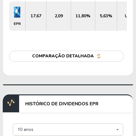
17,67
2,09
11,80%
5,63%
US$ 4
EPR
COMPARAÇÃO DETALHADA
HISTÓRICO DE DIVIDENDOS EPR
10 anos