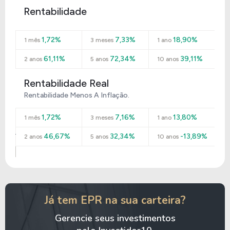
Rentabilidade
1,72%
7,33%
18,90%
1 mês
3 meses
1 ano
61,11%
72,34%
39,11%
2 anos
5 anos
10 anos
Rentabilidade Real
Rentabilidade Menos A Inflação.
1,72%
7,16%
13,80%
1 mês
3 meses
1 ano
46,67%
32,34%
-13,89%
2 anos
5 anos
10 anos
Já tem EPR na sua carteira?
Gerencie seus investimentos