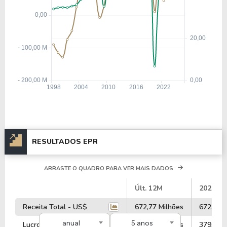
RESULTADOS EPR
ARRASTE O QUADRO PARA VER MAIS DADOS
#
Últ. 12M
2025
Receita Total - US$
672,77 Milhões
672,77 M
anual
5 anos
Lucro Operacional - US$
379,96 Milhões
379,96 M