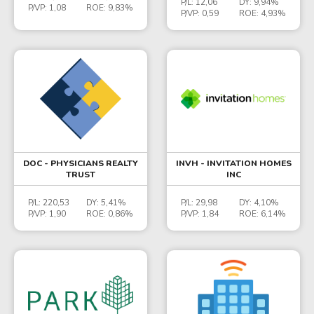
P/L:
12,06
DY:
9,94%
P/VP:
1,08
ROE:
9,83%
P/VP:
0,59
ROE:
4,93%
DOC - PHYSICIANS REALTY
INVH - INVITATION HOMES
TRUST
INC
P/L:
220,53
DY:
5,41%
P/L:
29,98
DY:
4,10%
P/VP:
1,90
ROE:
0,86%
P/VP:
1,84
ROE:
6,14%