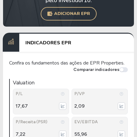
pelo Investidor10.
ADICIONAR EPR
INDICADORES EPR
Confira os fundamentos das ações de EPR Properties.
Comparar indicadores
Valuation
P/L
P/VP
17,67
2,09
P/Receita (PSR)
EV/EBITDA
7,22
55,96