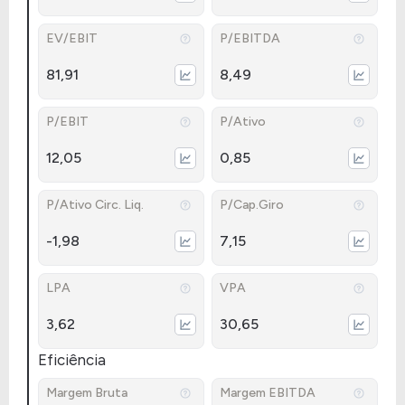
EV/EBIT
P/EBITDA
81,91
8,49
P/EBIT
P/Ativo
12,05
0,85
P/Ativo Circ. Liq.
P/Cap.Giro
-1,98
7,15
LPA
VPA
3,62
30,65
Eficiência
Margem Bruta
Margem EBITDA