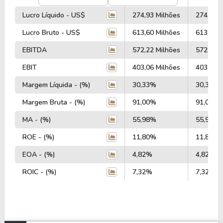
Lucro Líquido - US$
274,93 Milhões
274,93 M
Lucro Bruto - US$
613,60 Milhões
613,60 M
EBITDA
572,22 Milhões
572,22 M
EBIT
403,06 Milhões
403,06 M
Margem Líquida - (%)
30,33%
30,33%
Margem Bruta - (%)
91,00%
91,00%
MA - (%)
55,98%
55,98%
ROE - (%)
11,80%
11,80%
EOA - (%)
4,82%
4,82%
ROIC - (%)
7,32%
7,32%