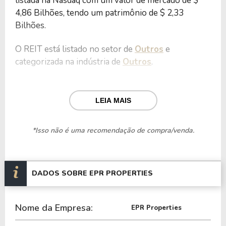
listada na Nasdaq com um valor de mercado de $
4,86 Bilhões, tendo um patrimônio de $ 2,33
Bilhões.
O REIT está listado no setor de
Outros
e
categorizada na indústria de
Outros
.
Nos últimos 12 meses o REIT teve um faturamento
de $ 672,77 Milhões, que gerou um lucro no valor
LEIA MAIS
de $ 274,93 Milhões.
*Isso não é uma recomendação de compra/venda.
Quanto aos seus principais indicadores, o REIT
possui um P/L de 17,67, um P/VP de 2,09 e nos
últimos 12 meses o dividend yeld da EPR ficou em
5,63%.
DADOS SOBRE EPR PROPERTIES
O REIT é negociada no exterior através do ticker
Nome da Empresa:
EPR
.
EPR Properties