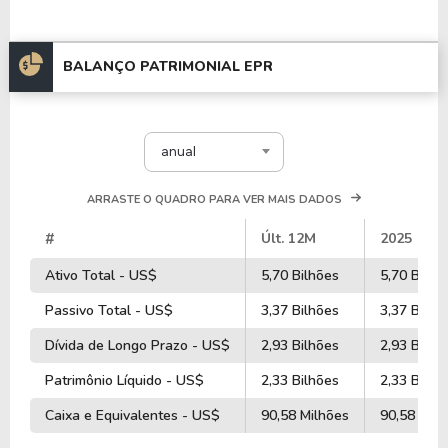
BALANÇO PATRIMONIAL EPR
anual
ARRASTE O QUADRO PARA VER MAIS DADOS
#
Últ. 12M
2025
Ativo Total - US$
5,70 Bilhões
5,70 Bilhõ
Passivo Total - US$
3,37 Bilhões
3,37 Bilhõ
Dívida de Longo Prazo - US$
2,93 Bilhões
2,93 Bilhõ
Patrimônio Líquido - US$
2,33 Bilhões
2,33 Bilhõ
Caixa e Equivalentes - US$
90,58 Milhões
90,58 Milh