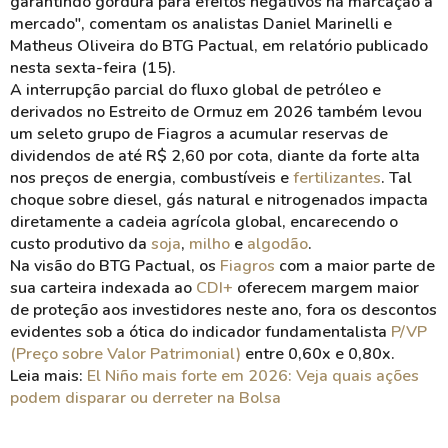
garantindo gordura para efeitos negativos na marcação a
mercado", comentam os analistas Daniel Marinelli e
Matheus Oliveira do BTG Pactual, em relatório publicado
nesta sexta-feira (15).
A interrupção parcial do fluxo global de petróleo e
derivados no Estreito de Ormuz em 2026 também levou
um seleto grupo de Fiagros a acumular reservas de
dividendos de até R$ 2,60 por cota, diante da forte alta
nos preços de energia, combustíveis e
fertilizantes
. Tal
choque sobre diesel, gás natural e nitrogenados impacta
diretamente a cadeia agrícola global, encarecendo o
custo produtivo da
soja
,
milho
e
algodão
.
Na visão do BTG Pactual, os
Fiagros
com a maior parte de
sua carteira indexada ao
CDI+
oferecem margem maior
de proteção aos investidores neste ano, fora os descontos
evidentes sob a ótica do indicador fundamentalista
P/VP
(Preço sobre Valor Patrimonial)
entre 0,60x e 0,80x.
Leia mais:
El Niño mais forte em 2026: Veja quais ações
podem disparar ou derreter na Bolsa