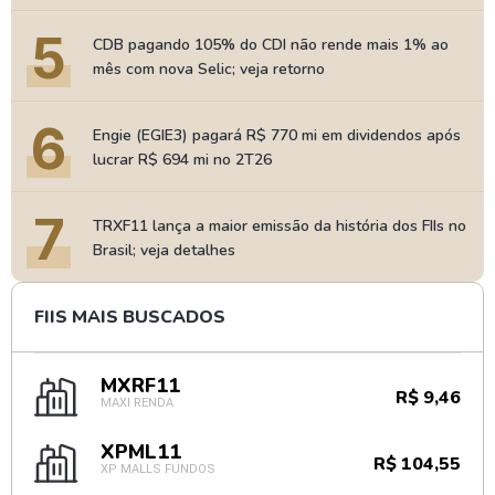
5
CDB pagando 105% do CDI não rende mais 1% ao
mês com nova Selic; veja retorno
6
Engie (EGIE3) pagará R$ 770 mi em dividendos após
lucrar R$ 694 mi no 2T26
7
TRXF11 lança a maior emissão da história dos FIIs no
Brasil; veja detalhes
FIIS MAIS BUSCADOS
MXRF11
R$ 9,46
MAXI RENDA
XPML11
R$ 104,55
XP MALLS FUNDOS