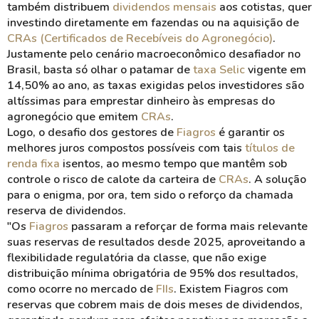
também distribuem
dividendos mensais
aos cotistas, quer
investindo diretamente em fazendas ou na aquisição de
CRAs (Certificados de Recebíveis do Agronegócio)
.
Justamente pelo cenário macroeconômico desafiador no
Brasil, basta só olhar o patamar de
taxa Selic
vigente em
14,50% ao ano, as taxas exigidas pelos investidores são
altíssimas para emprestar dinheiro às empresas do
agronegócio que emitem
CRAs
.
Logo, o desafio dos gestores de
Fiagros
é garantir os
melhores juros compostos possíveis com tais
títulos de
renda fixa
isentos, ao mesmo tempo que mantêm sob
controle o risco de calote da carteira de
CRAs
. A solução
para o enigma, por ora, tem sido o reforço da chamada
reserva de dividendos.
"Os
Fiagros
passaram a reforçar de forma mais relevante
suas reservas de resultados desde 2025, aproveitando a
flexibilidade regulatória da classe, que não exige
distribuição mínima obrigatória de 95% dos resultados,
como ocorre no mercado de
FIIs
. Existem Fiagros com
reservas que cobrem mais de dois meses de dividendos,