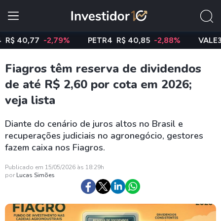
0,77
-2,79%
PETR4
R$ 40,85
-2,88%
VALE3
R$ 7
Fiagros têm reserva de dividendos
de até R$ 2,60 por cota em 2026;
veja lista
Diante do cenário de juros altos no Brasil e
recuperações judiciais no agronegócio, gestores
fazem caixa nos Fiagros.
Publicado em 15/05/2026 às 18:29h
por
Lucas Simões