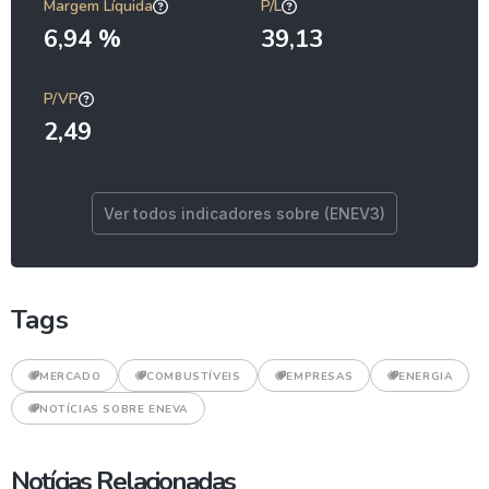
Margem Líquida
P/L
6,94 %
39,13
P/VP
2,49
Ver todos indicadores sobre (ENEV3)
Tags
MERCADO
COMBUSTÍVEIS
EMPRESAS
ENERGIA
NOTÍCIAS SOBRE ENEVA
Notícias Relacionadas