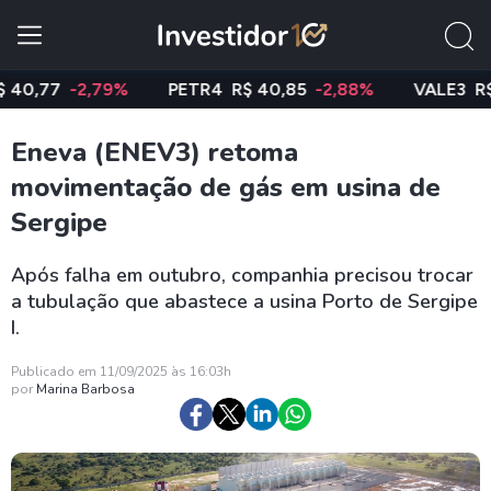
77
-2,79%
PETR4
R$ 40,85
-2,88%
VALE3
R$ 74,
Eneva (ENEV3) retoma
movimentação de gás em usina de
Sergipe
Após falha em outubro, companhia precisou trocar
a tubulação que abastece a usina Porto de Sergipe
I.
Publicado em 11/09/2025 às 16:03h
por
Marina Barbosa