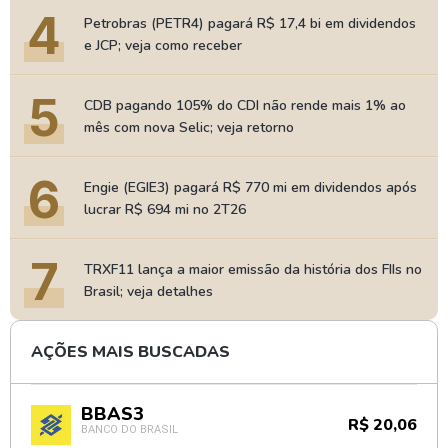
4
Petrobras (PETR4) pagará R$ 17,4 bi em dividendos
e JCP; veja como receber
5
CDB pagando 105% do CDI não rende mais 1% ao
mês com nova Selic; veja retorno
6
Engie (EGIE3) pagará R$ 770 mi em dividendos após
lucrar R$ 694 mi no 2T26
7
TRXF11 lança a maior emissão da história dos FIIs no
Brasil; veja detalhes
AÇÕES MAIS BUSCADAS
BBAS3
R$ 20,06
BANCO DO BRASIL