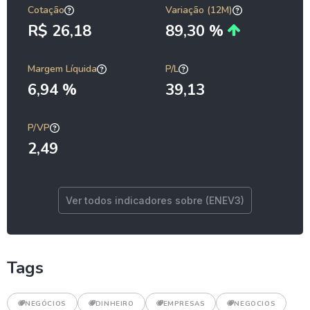
Cotação
Variação (12M)
R$ 26,18
89,30 %
Margem Líquida
P/L
6,94 %
39,13
P/VP
2,49
Ver todos indicadores sobre (ENEV3)
Tags
NEGÓCIOS
DINHEIRO
EMPRESAS
NEGOCIOS