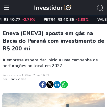
40,77
-2,79%
PETR4
R$ 40,85
-2,88%
VALE3
R$ 
Eneva (ENEV3) aposta em gás na
Bacia do Paraná com investimento de
R$ 200 mi
A empresa espera dar início a uma campanha de
perfurações no local em 2027.
Publicado em 11/09/2025 às 16:03h
por
Elanny Vlaxio