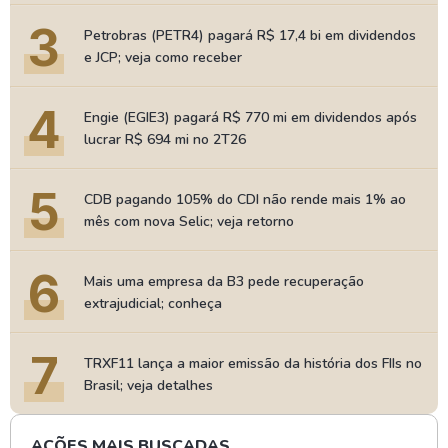
3
Petrobras (PETR4) pagará R$ 17,4 bi em dividendos
e JCP; veja como receber
4
Engie (EGIE3) pagará R$ 770 mi em dividendos após
lucrar R$ 694 mi no 2T26
5
CDB pagando 105% do CDI não rende mais 1% ao
mês com nova Selic; veja retorno
6
Mais uma empresa da B3 pede recuperação
extrajudicial; conheça
7
TRXF11 lança a maior emissão da história dos FIIs no
Brasil; veja detalhes
AÇÕES MAIS BUSCADAS